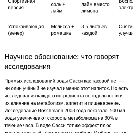
Спортивная
Воспо
соль +
лайм вместо
версия
элект
лайм
лимона
Успокаивающая
Мелисса +
3-5 листьев
Сняти
(вечер)
ромашка
каждой
улучш
Научное обоснование: что говорят
исследования
Прямых исследований воды Сасси как таковой нет —
ни один учёный не изучал именно этот напиток. Но есть
исследования каждого ингредиента по отдельности и
их влияние на метаболизм, аппетит и пищеварение.
Исследование Boschmann 2003 года показало: 500 мл
воды увеличивают скорость метаболизма на 30% в
течение часа. В воде Сасси тот же эффект плюс
дополнительный термогенез от имбиря. Имбирь, как мы