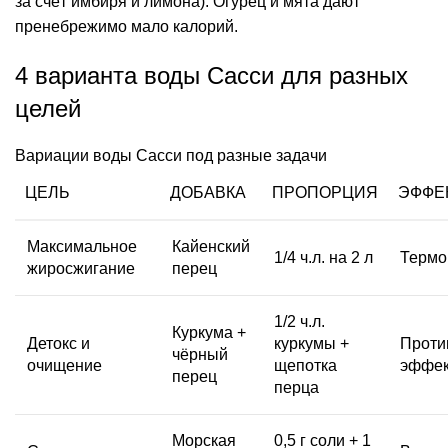
за счёт имбиря и лимона). Огурец и мята дают
пренебрежимо мало калорий.
4 варианта воды Сасси для разных
целей
Вариации воды Сасси под разные задачи
ЦЕЛЬ
ДОБАВКА
ПРОПОРЦИЯ
ЭФФЕ
Максимальное
Кайенский
1/4 ч.л. на 2 л
Термо
жиросжигание
перец
1/2 ч.л.
Куркума +
Детокс и
куркумы +
Проти
чёрный
очищение
щепотка
эффек
перец
перца
Морская
0,5 г соли + 1