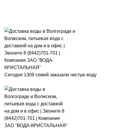
Розыгрыш месячного запаса
«Кристальная IQ». Участвуй 👉
Розыгрыш месячного запаса «Кристальная IQ». Участвуй 👉
Сегодня 1309 семей заказали чистую воду