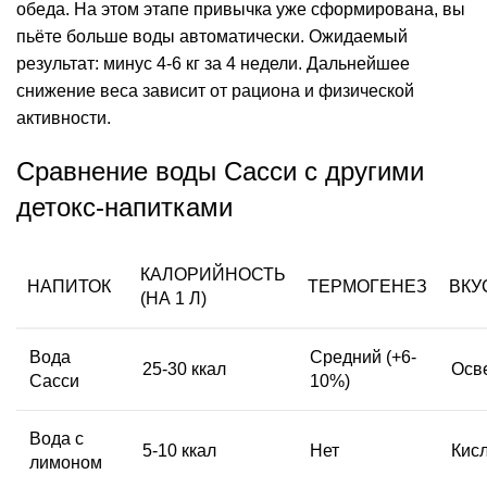
обеда. На этом этапе привычка уже сформирована, вы
пьёте больше воды автоматически. Ожидаемый
результат: минус 4-6 кг за 4 недели. Дальнейшее
снижение веса зависит от рациона и физической
активности.
Сравнение воды Сасси с другими
детокс-напитками
КАЛОРИЙНОСТЬ
НАПИТОК
ТЕРМОГЕНЕЗ
ВКУ
(НА 1 Л)
Вода
Средний (+6-
25-30 ккал
Осв
Сасси
10%)
Вода с
5-10 ккал
Нет
Кис
лимоном