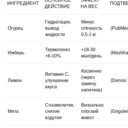
ОСНОВНОЕ
ЭФФЕКТ
ИНГРЕДИЕНТ
ПОДТВ
ДЕЙСТВИЕ
НА
ВЕС
Гидратация,
Минус
Огурец
вывод
отёчность
(PubMed
жидкости
0,5-1 кг
Термогенез
+18-30
Имбирь
(Mashha
+6-10%
ккал/день
Косвенно
Витамин C,
(через
Лимон
улучшение
(Dennis
замену
вкуса
напитков)
Спазмолитик,
Визуально
Мята
снятие
плоский
(Grigole
вздутия
живот