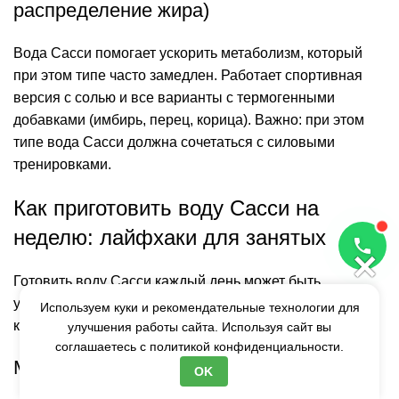
распределение жира)
Вода Сасси помогает ускорить метаболизм, который
при этом типе часто замедлен. Работает спортивная
версия с солью и все варианты с термогенными
добавками (имбирь, перец, корица). Важно: при этом
типе вода Сасси должна сочетаться с силовыми
тренировками.
Как приготовить воду Сасси на
неделю: лайфхаки для занятых
×
Готовить воду Сасси каждый день может быть
утомительно. Вот как упростить процесс без потери
Используем куки и рекомендательные технологии для
качества.
улучшения работы сайта. Используя сайт вы
соглашаетесь с
политикой конфиденциальности.
Метод batch-prep (на 3 дня)
OK