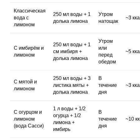
Классическая
250 мл воды + 1
Утром
вода с
~3 кк
долька лимона
натощак
лимоном
Утром
250 мл воды + 1
С имбирём и
или
см имбиря +
~5 кк
лимоном
перед
долька лимона
обедом
250 мл воды + 3
В
С мятой и
листика мяты +
течение
~3 кк
лимоном
долька лимона
дня
1 л воды + 1/2
С огурцом и
В
огурца + 1/2
лимоном
течение
~10 кк
лимона +
(вода Сасси)
дня
имбирь