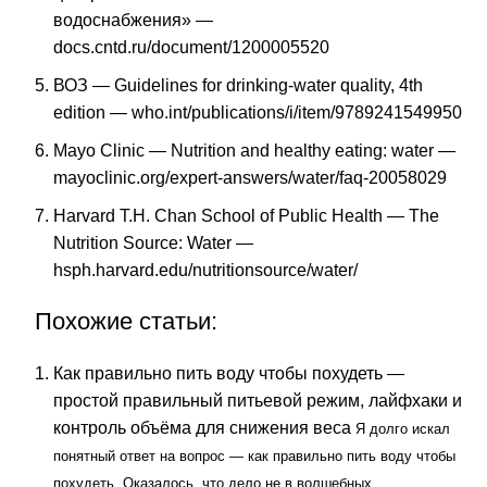
водоснабжения» —
docs.cntd.ru/document/1200005520
ВОЗ — Guidelines for drinking-water quality, 4th
edition —
who.int/publications/i/item/9789241549950
Mayo Clinic — Nutrition and healthy eating: water —
mayoclinic.org/expert-answers/water/faq-20058029
Harvard T.H. Chan School of Public Health — The
Nutrition Source: Water —
hsph.harvard.edu/nutritionsource/water/
Похожие статьи:
Как правильно пить воду чтобы похудеть —
простой правильный питьевой режим, лайфхаки и
контроль объёма для снижения веса
Я долго искал
понятный ответ на вопрос — как правильно пить воду чтобы
похудеть. Оказалось, что дело не в волшебных...