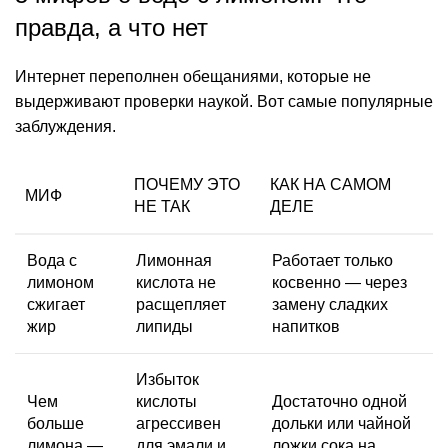
правда, а что нет
Интернет переполнен обещаниями, которые не
выдерживают проверки наукой. Вот самые популярные
заблуждения.
ПОЧЕМУ ЭТО
КАК НА САМОМ
МИФ
НЕ ТАК
ДЕЛЕ
Вода с
Лимонная
Работает только
лимоном
кислота
не
косвенно — через
сжигает
расщепляет
замену сладких
жир
липиды
напитков
Избыток
Чем
кислоты
Достаточно одной
больше
агрессивен
дольки или чайной
лимона —
для эмали и
ложки сока на