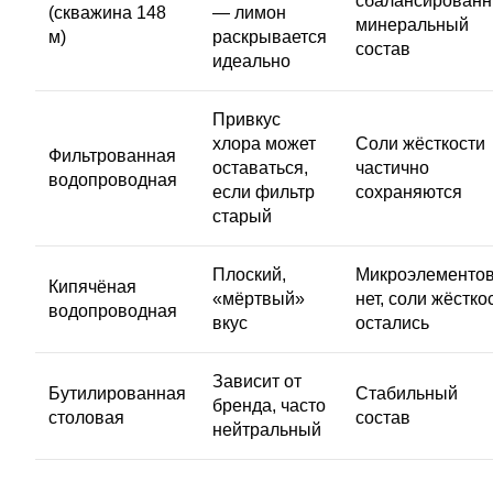
сбалансирован
(скважина 148
— лимон
минеральный
м)
раскрывается
состав
идеально
Привкус
хлора может
Соли жёсткости
Фильтрованная
оставаться,
частично
водопроводная
если фильтр
сохраняются
старый
Плоский,
Микроэлементо
Кипячёная
«мёртвый»
нет, соли жёстко
водопроводная
вкус
остались
Зависит от
Бутилированная
Стабильный
бренда, часто
столовая
состав
нейтральный