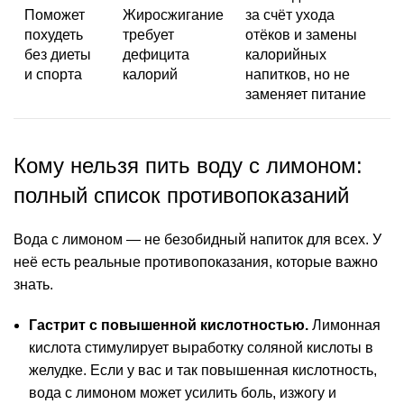
Поможет
Жиросжигание
за счёт ухода
похудеть
требует
отёков и замены
без диеты
дефицита
калорийных
и спорта
калорий
напитков, но не
заменяет питание
Кому нельзя пить воду с лимоном:
полный список противопоказаний
Вода с лимоном — не безобидный напиток для всех. У
неё есть реальные противопоказания, которые важно
знать.
Гастрит с повышенной кислотностью.
Лимонная
кислота
стимулирует выработку соляной кислоты в
желудке. Если у вас и так повышенная
кислотность
,
вода с лимоном может усилить боль, изжогу и