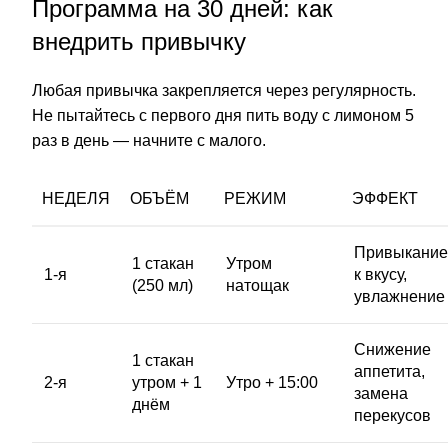
Программа на 30 дней: как
внедрить привычку
Любая привычка закрепляется через регулярность.
Не пытайтесь с первого дня пить воду с лимоном 5
раз в день — начните с малого.
НЕДЕЛЯ
ОБЪЁМ
РЕЖИМ
ЭФФЕКТ
Привыкание
1 стакан
Утром
1-я
к вкусу,
(250 мл)
натощак
увлажнение
Снижение
1 стакан
аппетита,
2-я
утром + 1
Утро + 15:00
замена
днём
перекусов