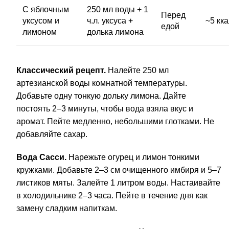
С яблочным
250 мл воды + 1
Перед
уксусом и
ч.л. уксуса +
~5 кк
едой
лимоном
долька лимона
Классический рецепт.
Налейте 250 мл
артезианской воды комнатной температуры.
Добавьте одну тонкую дольку лимона. Дайте
постоять 2–3 минуты, чтобы вода взяла вкус и
аромат. Пейте медленно, небольшими глотками. Не
добавляйте сахар.
Вода Сасси.
Нарежьте огурец и лимон тонкими
кружками. Добавьте 2–3 см очищенного имбиря и 5–7
листиков мяты. Залейте 1 литром воды. Настаивайте
в холодильнике 2–3 часа. Пейте в течение дня как
замену сладким напиткам.