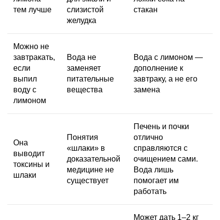
тем лучше
слизистой
стакан
желудка
Можно не
завтракать,
Вода не
Вода с лимоном —
если
заменяет
дополнение к
выпил
питательные
завтраку, а не его
воду с
вещества
замена
лимоном
Печень и почки
Понятия
отлично
Она
«шлаки» в
справляются с
выводит
доказательной
очищением сами.
токсины и
медицине не
Вода лишь
шлаки
существует
помогает им
работать
Может дать 1–2 кг