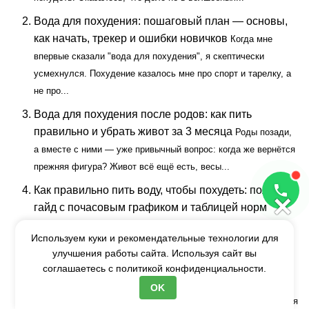
Вода для похудения: пошаговый план — основы,
как начать, трекер и ошибки новичков
Когда мне
впервые сказали "вода для похудения", я скептически
усмехнулся. Похудение казалось мне про спорт и тарелку, а
не про...
Вода для похудения после родов: как пить
правильно и убрать живот за 3 месяца
Роды позади,
а вместе с ними — уже привычный вопрос: когда же вернётся
прежняя фигура? Живот всё ещё есть, весы...
Как правильно пить воду, чтобы похудеть: полный
×
гайд с почасовым графиком и таблицей норм
Оглавление Toggle Сколько воды нужно пить в день для
Используем куки и рекомендательные технологии для
похудения — точная формула Формула расчёта нормы по
улучшения работы сайта. Используя сайт вы
весу Корректировка под...
соглашаетесь с
политикой конфиденциальности.
Водная диета: что работает, что опасно и как пить
OK
воду с пользой для здоровья
Оглавление Toggle Водная