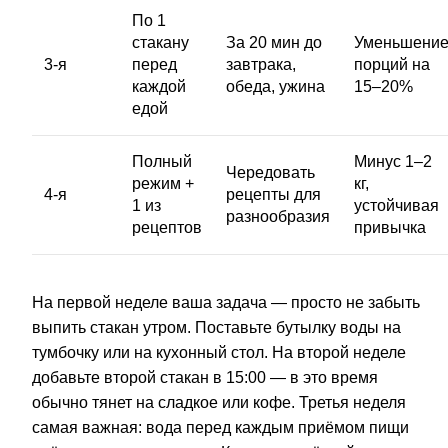
По 1
стакану
За 20 мин до
Уменьшени
3-я
перед
завтрака,
порций на
каждой
обеда, ужина
15–20%
едой
Полный
Минус 1–2
Чередовать
режим +
кг,
4-я
рецепты для
1 из
устойчивая
разнообразия
рецептов
привычка
На первой неделе ваша задача — просто не забыть
выпить стакан утром. Поставьте бутылку воды на
тумбочку или на кухонный стол. На второй неделе
добавьте второй стакан в 15:00 — в это время
обычно тянет на сладкое или кофе. Третья неделя
самая важная: вода перед каждым приёмом пищи