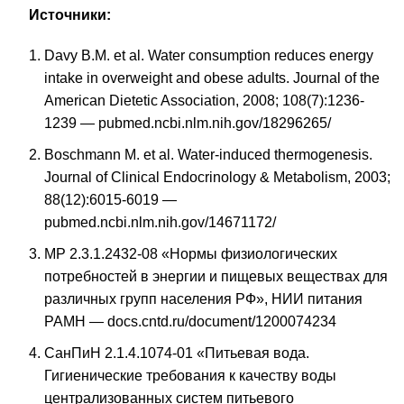
Источники:
Davy B.M. et al. Water consumption reduces energy
intake in overweight and obese adults. Journal of the
American Dietetic Association, 2008; 108(7):1236-
1239 —
pubmed.ncbi.nlm.nih.gov/18296265/
Boschmann M. et al. Water-induced thermogenesis.
Journal of Clinical Endocrinology & Metabolism, 2003;
88(12):6015-6019 —
pubmed.ncbi.nlm.nih.gov/14671172/
МР 2.3.1.2432-08 «Нормы физиологических
потребностей в энергии и пищевых веществах для
различных групп населения РФ», НИИ питания
РАМН —
docs.cntd.ru/document/1200074234
СанПиН
2.1.4.1074-01 «Питьевая вода.
Гигиенические требования к качеству воды
централизованных систем питьевого