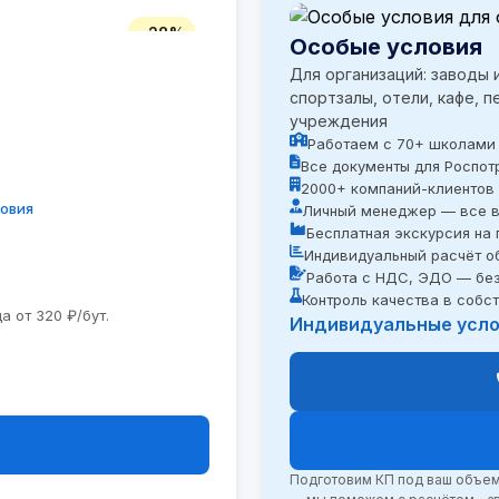
−28%
Особые условия
Для организаций: заводы 
спортзалы, отели, кафе, п
учреждения
Работаем с 70+ школами
Все документы для Роспот
2000+ компаний-клиентов
ловия
Личный менеджер — все в
Бесплатная экскурсия на
Индивидуальный расчёт о
Работа с НДС, ЭДО — без
Контроль качества в собс
а от 320 ₽/бут.
Индивидуальные услов
Подготовим КП под ваш объем 