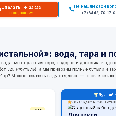
Как оплатить заказ
Не нашли свой воп
Сделать 1-й заказ
1
+7 (8442) 70-17-0
со скидкой 39%
Как узнать, где мо
инструкция для подключени
лог?
Можно ли отменить 
истальной»: вода, тара и п
вода, многоразовая тара, подарок и доставка в одно
 (от 320 ₽/бутыль), а мы привозим полные бутыли и за
бор? Можно заказать воду отдельно — цены в катало
оговоре-оферте
Лучший в
5.0 на Яндексе · 1500+ отзы
−24%
Для семьи