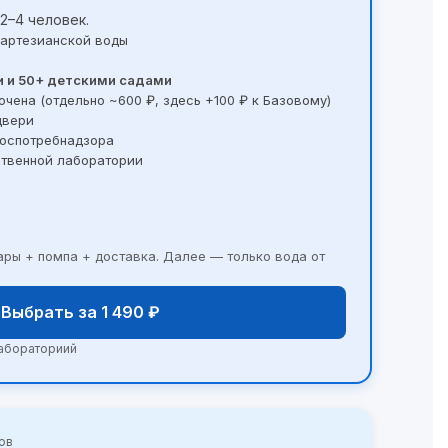
2–4 человек.
л артезианской воды
и и 50+ детскими садами
чена (отдельно ~600 ₽, здесь +100 ₽ к Базовому)
двери
Роспотребнадзора
ственной лаборатории
тары + помпа + доставка. Далее — только вода от
Выбрать за 1 490 ₽
лабораториий
вов