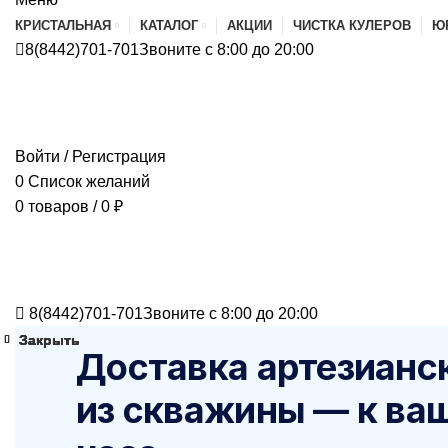
КРИСТАЛЬНАЯ
КАТАЛОГ
АКЦИИ
ЧИСТКА КУЛЕРОВ
Ю
8(8442)701-701
Звоните с 8:00 до 20:00
Войти / Регистрация
0
Список желаний
0
товаров
/
0
₽
8(8442)701-701
Звоните с 8:00 до 20:00
Закрыть
Закрыть
Закрыть
Закрыть
Закрыть
Закрыть
Доставка артезианс
из скважины — к ваш