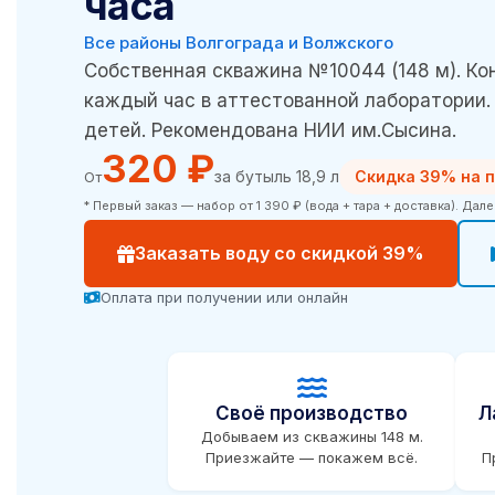
часа
Все районы Волгограда и Волжского
Собственная скважина №10044 (148 м). Ко
каждый час в аттестованной лаборатории.
детей. Рекомендована НИИ им.Сысина.
320 ₽
за бутыль 18,9 л
Скидка 39% на п
От
* Первый заказ — набор от 1 390 ₽ (вода + тара + доставка). Дал
Заказать воду со скидкой 39%
Оплата при получении или онлайн
Своё производство
Л
Добываем из скважины 148 м.
Приезжайте — покажем всё.
П