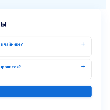
сы
 в чайнике?
нь мягкая
онравится?
ов, 121)
вернём деньги за не вскрытую