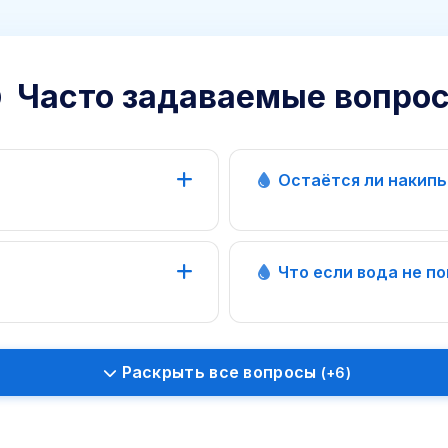
Часто задаваемые вопро
Остаётся ли накипь
оче
148 метров,
«Техно»
Что если вода не п
с
2 раза в день
производители
ов
1:00
70+ школ
(ш. Авиатор
Раскрыть все вопросы
(+6)
воду