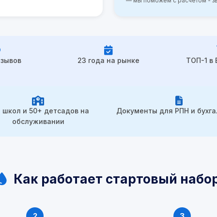
— мы поможем с расчётом - зв
тзывов
23 года на рынке
ТОП-1 в
 школ и 50+ детсадов на
Документы для РПН и бухг
обслуживании
Как работает стартовый набо
2
3