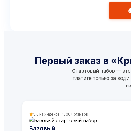
Какой минимальный заказ?
2 бутылей 19л
бутыли
Как оформить заказ?
Нужно ли сдавать бутыли? Есть ли за
Первый заказ в «Кр
Стартовый набор
— это 
платите только за воду
на
Условия возврата читайте в д
5.0 на Яндексе · 1500+ отзывов
Базовый