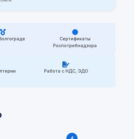
оните.
 Волгограде
Сертификаты
Роспотребнадзора
алтерии
Работа с НДС, ЭДО
р
4