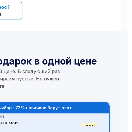
?
рос?
1
я вода? Можно ли отследить заказ?
Короткая
я услуги
или изменить заказ?
одарок в одной цене
й цене. В следующий раз
бираем пустые. Не нужен
ге.
ыбор · 73% новичков берут этот
вов
−39%