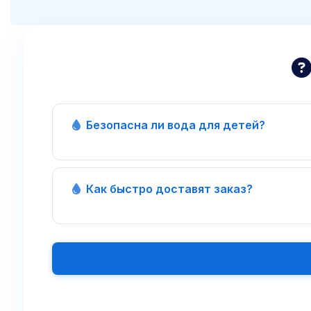
Безопасна ли вода для детей?
Как быстро доставят заказ?
из скважины №10044 (Волгоград)
4 часа
каждый ча
50+ детских сад
1
И самое главное: