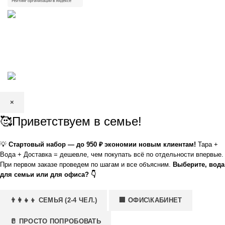
КРИСТАЛЬНАЯ
2002—2026 | ЗАО «Вода Кристальная» —
добыча, производство и доставка артезианской питьевой воды в
Волгограде и Волжском
×
🥰Приветствуем в семье!
💡
Стартовый набор — до 950 ₽ экономии новым клиентам!
Тара +
Вода + Доставка = дешевле, чем покупать всё по отдельности впервые.
При первом заказе проведем по шагам и все объясним.
Выберите, вода
для семьи или для офиса? 👇
👨‍👩‍👧‍👦 СЕМЬЯ (2-4 ЧЕЛ.)
🏢 ОФИС\КАБИНЕТ
🥛 ПРОСТО ПОПРОБОВАТЬ