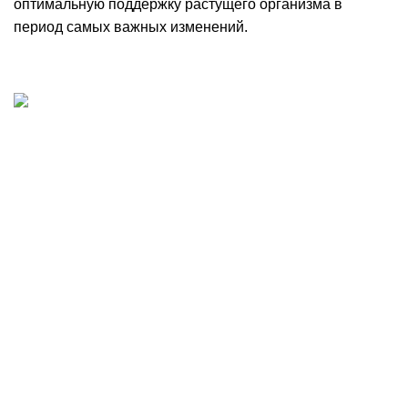
оптимальную поддержку растущего организма в
период самых важных изменений.
Добыча, производство и доставка артезианской
питьевой воды в Волгограде
Волгоград, шоссе Авиаторов 121
8 8442 701-701
voda@krist-vlg.ru
Наши отделы
Отдел по работе с клиентами:
Тел:
+7 (8442) 701-701