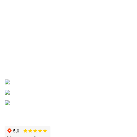
Договор для юридических лиц
Договор для физических лиц
Документы для детских и медицинских учреждений
Скачать карту партнера
Правила бонусной и реферальной программ
Пожаловаться директору
Приложение