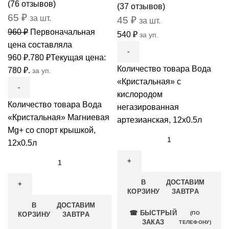
(
76
отзывов)
(
37
отзывов)
65
₽
за шт.
45
₽
за шт.
960
₽
Первоначальная
540
₽
за уп.
цена составляла
960 ₽.
780
₽
Текущая цена:
Количество товара Вода
780 ₽.
за уп.
«Кристальная» с
кислородом
Количество товара Вода
негазированная
«Кристальная» Магниевая
артезианская, 12x0.5л
Mg+ со спорт крышкой,
12x0.5л
В
ДОСТАВИМ
КОРЗИНУ
ЗАВТРА
В
ДОСТАВИМ
☎ БЫСТРЫЙ
(ПО
КОРЗИНУ
ЗАВТРА
ЗАКАЗ
ТЕЛЕФОНУ)