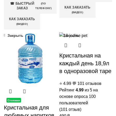
☎ БЫСТРЫЙ
(ПО
КАК ЗАКАЗАТЬ
ЗАКАЗ
ТЕЛЕФОНУ)
(ВИДЕО)
КАК ЗАКАЗАТЬ
(ВИДЕО)
Закрыть
Закрыть
Кристальная на
каждый день 18,9л
в одноразовой таре
⭐
4.99
💬
101 отзывов
Рейтинг
4.99
из 5 на
основе опроса
100
Столовая
пользователей
Кристальная для
(
101
отзыв)
любимых напитков
490
₽