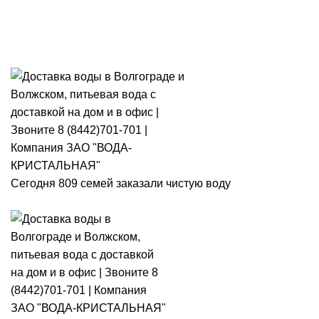
Розыгрыш месячного запаса
«Кристальная IQ». Участвуй 👉
Розыгрыш месячного запаса «Кристальная IQ». Участвуй 👉
Сегодня 809 семей заказали чистую воду