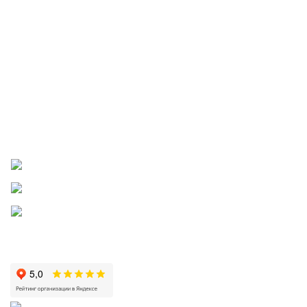
Договор для физических лиц
Документы для детских и медицинских учреждений
Скачать карту партнера
Правила бонусной и реферальной программ
Пожаловаться директору
Приложение