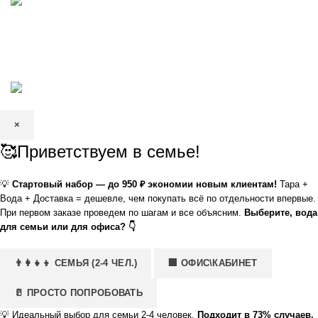
КРИСТАЛЬНАЯ
2002—2026 | ЗАО «Вода Кристальная» —
добыча, производство и доставка артезианской питьевой воды в
Волгограде и Волжском
×
🥰Приветствуем в семье!
💡
Стартовый набор — до 950 ₽ экономии новым клиентам!
Тара +
Вода + Доставка = дешевле, чем покупать всё по отдельности впервые.
При первом заказе проведем по шагам и все объясним.
Выберите, вода
для семьи или для офиса? 👇
👨‍👩‍👧‍👦 СЕМЬЯ (2-4 ЧЕЛ.)
🏢 ОФИС\КАБИНЕТ
🥛 ПРОСТО ПОПРОБОВАТЬ
💡
Идеальный выбор для семьи 2-4 человек.
Подходит в 73% случаев.