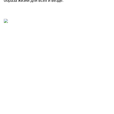
образа жизни для всех и везде.
Добыча, производство и доставка артезианской
питьевой воды в Волгограде
Волгоград, шоссе Авиаторов 121
8 8442 701-701
voda@krist-vlg.ru
Наши отделы
Отдел по работе с клиентами:
Тел:
+7 (8442) 701-701
Email:
voda@krist-vlg.ru