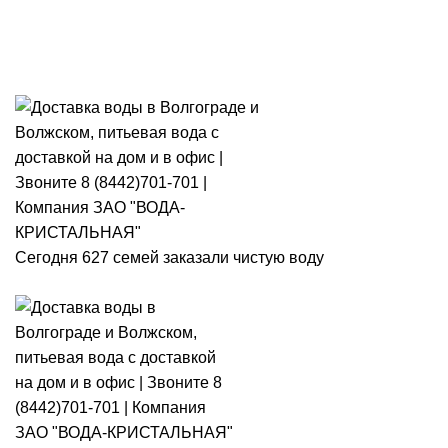
Розыгрыш месячного запаса
«Кристальная IQ». Участвуй 👉
Розыгрыш месячного запаса «Кристальная IQ». Участвуй 👉
Сегодня 627 семей заказали чистую воду