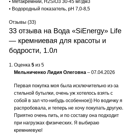
• Метакремний, H2SiO3 30-45 мг/дм3
• Водородный показатель, pH 7,0-8,5
Отзывы (33)
33 отзыва на
Вода «SiEnergy» Life
— кремниевая для красоты и
бодрости, 1.0л
Оценка
5
из 5
Мельниченко Лидия Олеговна
–
07.04.2026
Первая покупка моя была исключительно из-за
стильной бутылки, очень уж хотелось взять с
собой в зал что-нибудь особенное)) Но водичку я
распробовала, и теперь не хочу покупать другую.
Приятно очень пить, и по составу она подходит
при нагрузках физических. Я выбираю
кремниевую!