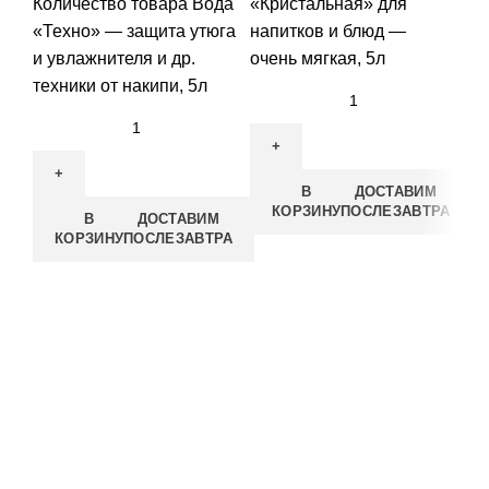
Количество товара Вода
«Кристальная» для
12
«Техно» — защита утюга
напитков и блюд —
це
и увлажнителя и др.
очень мягкая, 5л
техники от накипи, 5л
Ко
«D
— 
В
ДОСТАВИМ
ан
КОРЗИНУ
ПОСЛЕЗАВТРА
В
ДОСТАВИМ
им
КОРЗИНУ
ПОСЛЕЗАВТРА