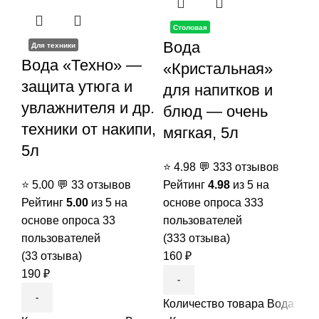
Столовая
Вода
Для техники
Ф
Вода «Техно» —
В
«Кристальная»
защита утюга и
п
для напитков и
увлажнителя и др.
п
блюд — очень
техники от накипи,
а
мягкая, 5л
5л
и
⭐
4.98
💬
333 отзывов
1
⭐
5.00
💬
33 отзывов
Рейтинг
4.98
из 5 на
Рейтинг
5.00
из 5 на
основе опроса
333
⭐
основе опроса
33
пользователей
Ре
пользователей
(
333
отзыва)
ос
(
33
отзыва)
160
₽
по
190
₽
(
3
1
Количество товара Вода
це