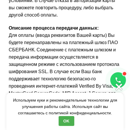
условиями. В случае отказа в авторизации карты
вы сможете повторить процедуру, либо выбрать
другой способ оплаты.
Описание процесса передачи данных
:
Для оплаты (ввода реквизитов Вашей карты) Вы
будете перенаправлены на платежный шлюз ПАО
СБЕРБАНК. Соединение с платежным шлюзом и
передача информации осуществляется в
защищенном режиме с использованием протокола
шифрования SSL. В случае если Ваш банк
поддерживает технологию безопасно-го
×
проведения интернет-платежей Verified By Visa,
MasterCard SecureCode, MIR Accept, J-Secure для
Используем куки и рекомендательные технологии для
проведения платежа также может потребоваться
улучшения работы сайта. Используя сайт вы
ввод специального пароля.
соглашаетесь с
политикой конфиденциальности.
Настоящий сайт поддерживает 256-битное
OK
шифрование. Конфиденциальность сообщаемой