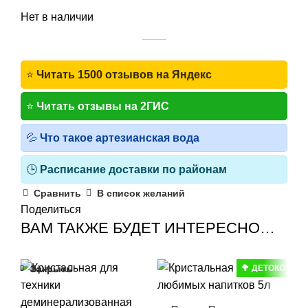
Нет в наличии
⭐
Читать 1500 отзывов на Яндекс
⭐
Читать отзывы на 2ГИС
💦
Что такое артезианская вода
🕒
Расписание доставки по районам
Сравнить
В список желаний
Поделиться
ВАМ ТАКЖЕ БУДЕТ ИНТЕРЕСНО…
-2
Закрыть
Закрыть
Закрыть
Закрыть
Закрыть
🥦 ДЕТОКС