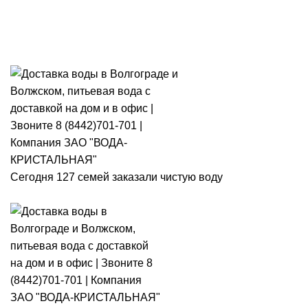
Розыгрыш месячного запаса
«Кристальная IQ». Участвуй 👉
Розыгрыш месячного запаса «Кристальная IQ». Участвуй 👉
Сегодня 127 семей заказали чистую воду