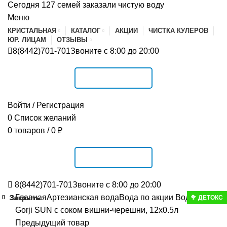
Сегодня 127 семей заказали чистую воду
Меню
КРИСТАЛЬНАЯ
КАТАЛОГ
АКЦИИ
ЧИСТКА КУЛЕРОВ
ЮР. ЛИЦАМ
ОТЗЫВЫ
8(8442)701-701
Звоните с 8:00 до 20:00
РАСПИСАНИЕ
Войти / Регистрация
0
Список желаний
0
товаров
/
0
₽
РАСПИСАНИЕ
8(8442)701-701
Звоните с 8:00 до 20:00
Главная
Артезианская вода
Вода по акции
Вода
Закрыть
Закрыть
Закрыть
Закрыть
Закрыть
Закрыть
Закрыть
Закрыть
Закрыть
🥦 ДЕТОКС
Gorji SUN с соком вишни-черешни, 12x0.5л
Предыдущий товар