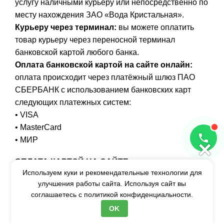
услугу наличными курьеру или непосредственно по
месту нахождения ЗАО «Вода Кристальная».
Курьеру через терминал:
вы можете оплатить
товар курьеру через переносной терминал
банковской картой любого банка.
Оплата банковской картой на сайте онлайн:
оплата происходит через платёжный шлюз ПАО
СБЕРБАНК с использованием банковских карт
следующих платежных систем:
• VISA
• MasterCard
• МИР
×
ОПЛАТА КАРТОЙ НА САЙТЕ
Используем куки и рекомендательные технологии для
улучшения работы сайта. Используя сайт вы
Описание процесса оплаты:
соглашаетесь с
политикой конфиденциальности.
Выбор формы оплаты банковской картой
OK
происходит на странице Оформления заказа путем
нажатия на радио-кнопку "Оплата онлайн через