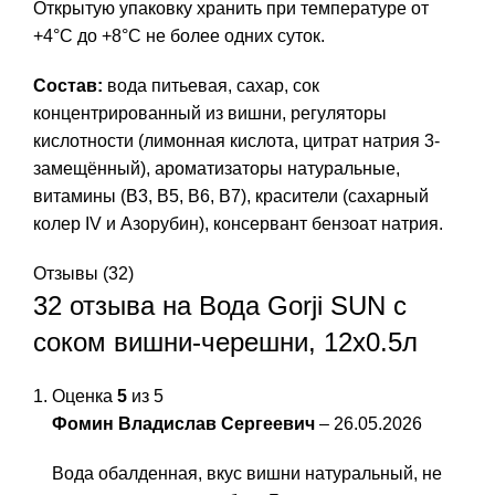
Открытую упаковку хранить при температуре от
+4°C до +8°C не более одних суток.
Состав:
вода питьевая, сахар, сок
концентрированный из вишни, регуляторы
кислотности (лимонная кислота, цитрат натрия 3-
замещённый), ароматизаторы натуральные,
витамины (В3, B5, В6, В7), красители (сахарный
колер IV и Азорубин), консервант бензоат натрия.
Отзывы (32)
32 отзыва на
Вода Gorji SUN с
соком вишни-черешни, 12x0.5л
Оценка
5
из 5
Фомин Владислав Сергеевич
–
26.05.2026
Вода обалденная, вкус вишни натуральный, не