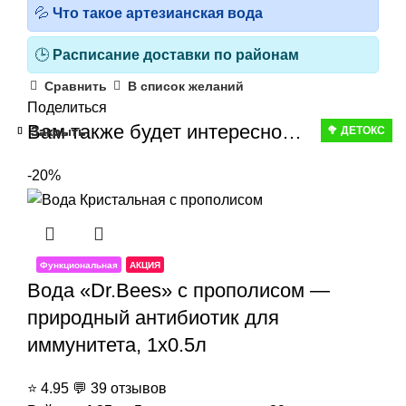
💦
Что такое артезианская вода
🕒
Расписание доставки по районам
Сравнить
В список желаний
Поделиться
Вам также будет интересно…
Закрыть
Закрыть
Закрыть
Закрыть
Закрыть
🥦 ДЕТОКС
-20%
Функциональная
АКЦИЯ
Вода «Dr.Bees» с прополисом —
природный антибиотик для
иммунитета, 1x0.5л
⭐
4.95
💬
39 отзывов