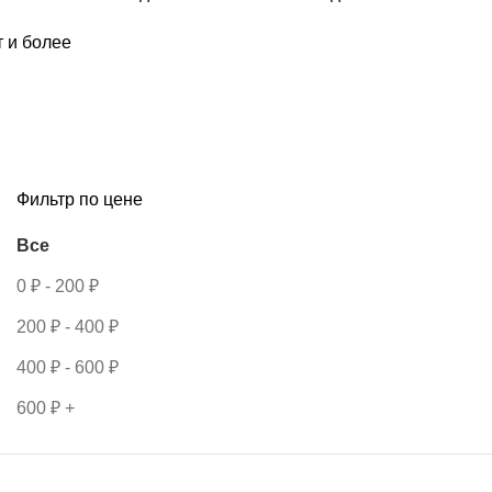
т и более
Фильтр по цене
Все
0
₽
-
200
₽
200
₽
-
400
₽
400
₽
-
600
₽
600
₽
+