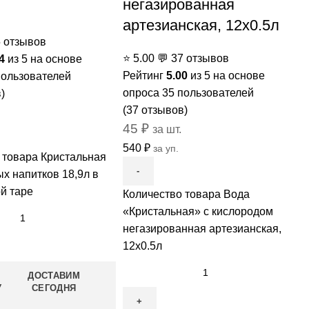
негазированная
артезианская, 12x0.5л
5 отзывов
⭐
5.00
💬
37 отзывов
4
из 5 на основе
Рейтинг
5.00
из 5 на основе
ользователей
опроса
35
пользователей
)
(
37
отзывов)
45
₽
за шт.
540
₽
за уп.
 товара Кристальная
х напитков 18,9л в
й таре
Количество товара Вода
«Кристальная» с кислородом
негазированная артезианская,
12x0.5л
ДОСТАВИМ
У
СЕГОДНЯ