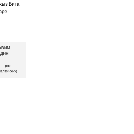
хыз Вита
аре
АВИМ
ОДНЯ
(ПО
ТЕЛЕФОНУ)