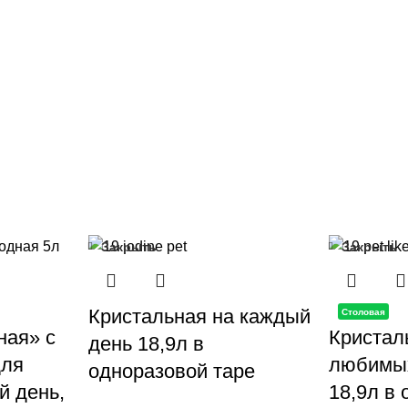
Закрыть
Закрыть
Кристальная на каждый
Столовая
ная» с
Кристал
день 18,9л в
для
любимых
одноразовой таре
й день,
18,9л в