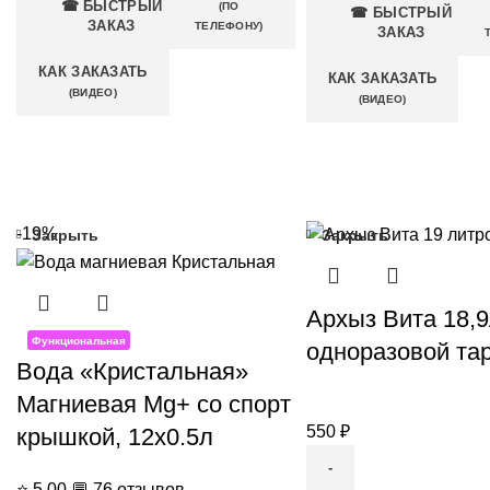
☎ БЫСТРЫЙ
(ПО
☎ БЫСТРЫЙ
ЗАКАЗ
ТЕЛЕФОНУ)
ЗАКАЗ
КАК ЗАКАЗАТЬ
КАК ЗАКАЗАТЬ
(ВИДЕО)
(ВИДЕО)
-19%
Закрыть
Закрыть
Архыз Вита 18,9
Функциональная
одноразовой та
Вода «Кристальная»
Магниевая Mg+ со спорт
550
₽
крышкой, 12x0.5л
⭐
5.00
💬
76 отзывов