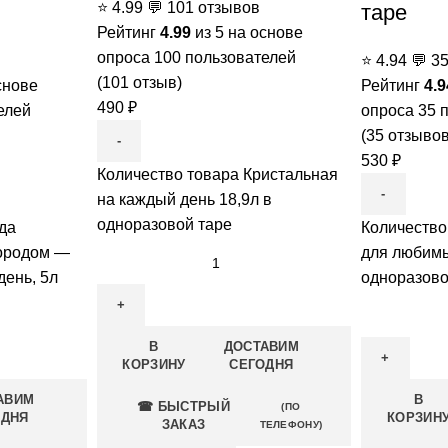
⭐
4.99
💬
101 отзывов
таре
Рейтинг
4.99
из 5 на основе
опроса
100
пользователей
⭐
4.94
💬
3
(
101
отзыв)
снове
Рейтинг
4.9
490
₽
елей
опроса
35
п
(
35
отзывов
530
₽
Количество товара Кристальная
на каждый день 18,9л в
одноразовой таре
да
Количество
лородом —
для любимы
день, 5л
одноразово
В
ДОСТАВИМ
КОРЗИНУ
СЕГОДНЯ
АВИМ
В
☎ БЫСТРЫЙ
(ПО
ОДНЯ
КОРЗИН
ЗАКАЗ
ТЕЛЕФОНУ)