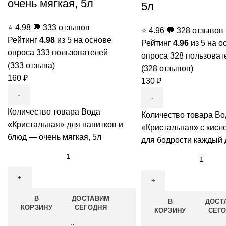
очень мягкая, 5л
5л
⭐
4.98
💬
333 отзывов
⭐
4.96
💬
328 отзывов
Рейтинг
4.98
из 5 на основе
Рейтинг
4.96
из 5 на о
опроса
333
пользователей
опроса
328
пользоват
(
333
отзыва)
(
328
отзывов)
160
₽
130
₽
Количество товара Вода
Количество товара Во
«Кристальная» для напитков и
«Кристальная» с кис
блюд — очень мягкая, 5л
для бодрости каждый 
В
ДОСТАВИМ
В
ДОСТ
КОРЗИНУ
СЕГОДНЯ
КОРЗИНУ
СЕГ