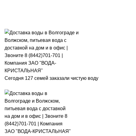
Розыгрыш месячного запаса
«Кристальная IQ». Участвуй 👉
Розыгрыш месячного запаса «Кристальная IQ». Участвуй 👉
Сегодня 127 семей заказали чистую воду