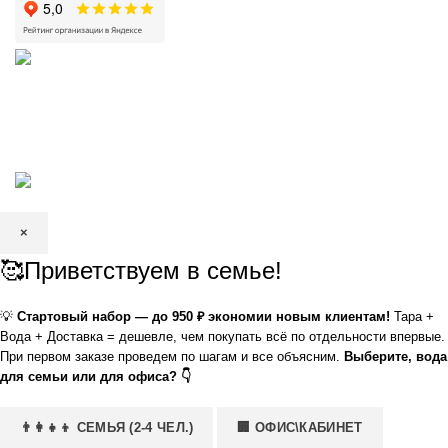
КРИСТАЛЬНАЯ
2002—2026 | ЗАО «Вода Кристальная» —
добыча, производство и доставка артезианской питьевой воды в
Волгограде и Волжском
×
🥰Приветствуем в семье!
💡
Стартовый набор — до 950 ₽ экономии новым клиентам!
Тара +
Вода + Доставка = дешевле, чем покупать всё по отдельности впервые.
При первом заказе проведем по шагам и все объясним.
Выберите, вода
для семьи или для офиса? 👇
👨‍👩‍👧‍👦 СЕМЬЯ (2-4 ЧЕЛ.)
🏢 ОФИС\КАБИНЕТ