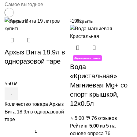
Самое выгодное
-19%
Закрыть
Закрыть
Архыз Вита 18,9л в
Функциональная
одноразовой таре
Вода
«Кристальная»
550
₽
Магниевая Mg+ со
спорт крышкой,
12x0.5л
Количество товара Архыз
Вита 18,9л в одноразовой
⭐
5.00
💬
76 отзывов
таре
Рейтинг
5.00
из 5 на
основе опроса
76