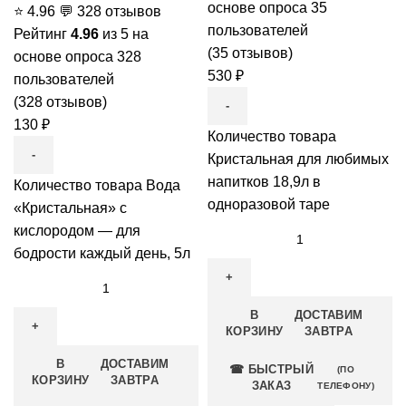
основе опроса
35
⭐
4.96
💬
328 отзывов
пользователей
Рейтинг
4.96
из 5 на
(
35
отзывов)
основе опроса
328
530
₽
пользователей
(
328
отзывов)
130
₽
Количество товара
Кристальная для любимых
напитков 18,9л в
Количество товара Вода
одноразовой таре
«Кристальная» с
кислородом — для
бодрости каждый день, 5л
В
ДОСТАВИМ
КОРЗИНУ
ЗАВТРА
В
ДОСТАВИМ
☎ БЫСТРЫЙ
(ПО
КОРЗИНУ
ЗАВТРА
ЗАКАЗ
ТЕЛЕФОНУ)