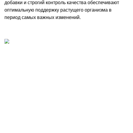
добавки и строгий контроль качества обеспечивают
оптимальную поддержку растущего организма в
период самых важных изменений.
Добыча, производство и доставка артезианской
питьевой воды в Волгограде
Волгоград, шоссе Авиаторов 121
8 8442 701-701
voda@krist-vlg.ru
Наши отделы
Отдел по работе с клиентами: