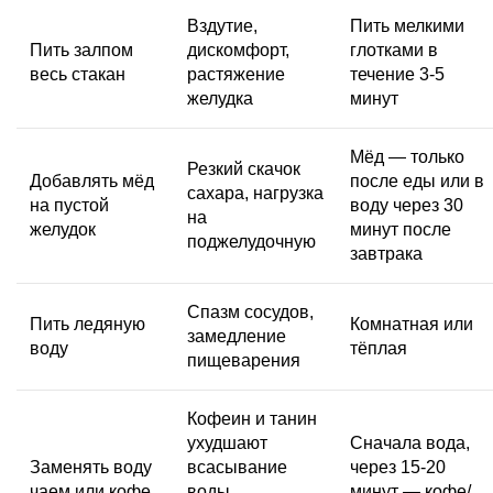
Вздутие,
Пить мелкими
Пить залпом
дискомфорт,
глотками в
весь стакан
растяжение
течение 3-5
желудка
минут
Мёд — только
Резкий скачок
Добавлять мёд
после еды или в
сахара, нагрузка
на пустой
воду через 30
на
желудок
минут после
поджелудочную
завтрака
Спазм сосудов,
Пить ледяную
Комнатная или
замедление
воду
тёплая
пищеварения
Кофеин и танин
ухудшают
Сначала вода,
Заменять воду
всасывание
через 15-20
чаем или кофе
воды,
минут — кофе/