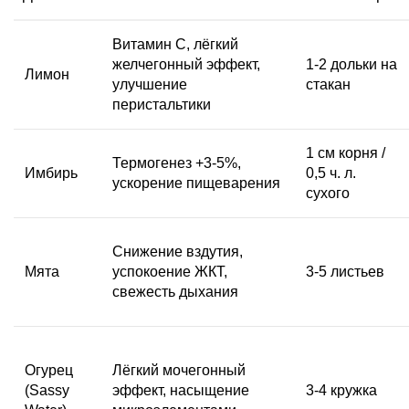
Витамин C, лёгкий
желчегонный эффект,
1-2 дольки на
Лимон
улучшение
стакан
перистальтики
1 см корня /
Термогенез +3-5%,
Имбирь
0,5 ч. л.
ускорение пищеварения
сухого
Снижение вздутия,
Мята
успокоение ЖКТ,
3-5 листьев
свежесть дыхания
Огурец
Лёгкий мочегонный
(Sassy
эффект, насыщение
3-4 кружка