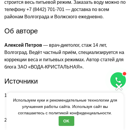
строится весь питьевой режим. Заказать воду можно по
телефону
+7 (8442) 701-701
— доставка по всем
районам Волгограда и Волжского ежедневно.
Об авторе
Алексей Петров
— врач-диетолог, стаж 14 лет,
Волгоград. Ведёт частный приём, специализируется на
коррекции веса и питьевых режимах. Автор статей для
блога ЗАО «ВОДА-КРИСТАЛЬНАЯ».
Источники
×
Boschmann M. et al. Water-induced thermogenesis.
Используем куки и рекомендательные технологии для
Journal of Clinical Endocrinology & Metabolism, 2007.
улучшения работы сайта. Используя сайт вы
—
https://pubmed.ncbi.nlm.nih.gov/17916638/
соглашаетесь с
политикой конфиденциальности.
University of Birmingham. Effect of drinking water on
OK
energy intake. Journal of Human Nutrition and Dietetics,