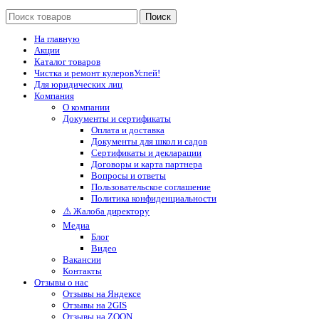
Поиск
На главную
Акции
Каталог товаров
Чистка и ремонт кулеров
Успей!
Для юридических лиц
Компания
О компании
Документы и сертификаты
Оплата и доставка
Документы для школ и садов
Сертификаты и декларации
Договоры и карта партнера
Вопросы и ответы
Пользовательское соглашение
Политика конфиденциальности
⚠️ Жалоба директору
Медиа
Блог
Видео
Вакансии
Контакты
Отзывы о нас
Отзывы на Яндексе
Отзывы на 2GIS
Отзывы на ZOON