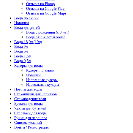
Отзывы на Flamp
Отзывы на Google Play
Отзывы на Google Maps
Вода по акции
Новинки
Вода для детей
Вода с рождения (с 0 лет)
Вода от 3-х лет и более
Вода 18,9л (19л)
Вода 9л
Вода 5л
Вода 1,5л
Вода 0,5л
Кулеры для воды
Кулеры по акции
Новинки
Напольные кулеры
Настольные кулеры
Помпы для воды
Стаканчики для напитков
Стаканодержатели
Бутыли для воды
Чехлы для бутылей
Стеллажи для воды
Ручки для переноса
Список желаний
Войти / Регистрация