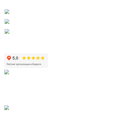
КРИСТАЛЬНАЯ
2002—2026 | ЗАО «Вода Кристальная» —
добыча, производство и доставка артезианской питьевой воды в
Волгограде и Волжском