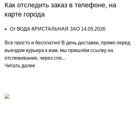
Как отследить заказ в телефоне, на
карте города
От
ВОДА-КРИСТАЛЬНАЯ ЗАО
14.05.2026
Все просто и бесплатно! В день доставки, прямо перед
выездом курьера к вам, мы пришлём ссылку на
отслеживание, через спе...
Читать далее
Наши отдел
Добыча, производство и доставка
Отдел по ра
артезианской питьевой воды в
Тел:
+7 (8442
Волгограде
Email:
voda@k
Отдел по ра