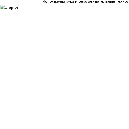
Используем куки и рекомендательные технол
Стартовый набор "Начальный"
2 x 19л + 2 тары + бесплатная доставка
По отдельности:
1 840
₽
С набором:
1 390
₽
Экономия
450
₽
✓
24% экономии (
450
₽
)
На прошлой неделе заказали 31 новых клиентов
Подробнее
ВЫБРАТЬ
×
Как сделать заказ
Видеоинструкция по оформлению заказа на сайте