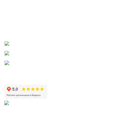
Скачать карту партнера
Правила бонусной и реферальной программ
Пожаловаться директору
Приложение
КРИСТАЛЬНАЯ
2002—2026 | ЗАО «Вода Кристальная» —
добыча, производство и доставка артезианской питьевой воды в