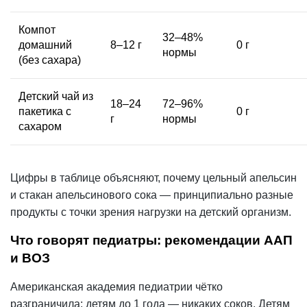
Компот
32–48%
домашний
8–12 г
0 г
нормы
(без сахара)
Детский чай из
18–24
72–96%
пакетика с
0 г
г
нормы
сахаром
Цифры в таблице объясняют, почему цельный апельсин
и стакан апельсинового сока — принципиально разные
продукты с точки зрения нагрузки на детский организм.
Что говорят педиатры: рекомендации ААП
и ВОЗ
Американская академия педиатрии чётко
разграничила: детям до 1 года — никаких соков. Детям