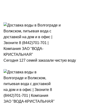
Розыгрыш месячного запаса
«Кристальная IQ». Участвуй 👉
Розыгрыш месячного запаса «Кристальная IQ». Участвуй 👉
Сегодня 127 семей заказали чистую воду