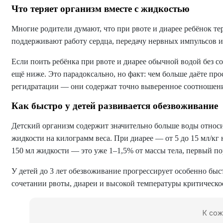
Что теряет организм вместе с жидкостью
Многие родители думают, что при рвоте и диарее ребёнок те
поддерживают работу сердца, передачу нервных импульсов и
Если поить ребёнка при рвоте и диарее обычной водой без с
ещё ниже. Это парадоксально, но факт: чем больше даёте пр
регидратации — они содержат точно выверенное соотношени
Как быстро у детей развивается обезвоживание
Детский организм содержит значительно больше воды относит
жидкости на килограмм веса. При диарее — от 5 до 15 мл/кг 
150 мл жидкости — это уже 1–1,5% от массы тела, первый п
У детей до 3 лет обезвоживание прогрессирует особенно быс
сочетании рвоты, диареи и высокой температуры критическое
К сож