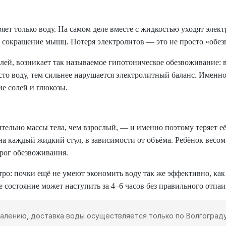
ряет только воду. На самом деле вместе с жидкостью уходят эле
 сокращение мышц. Потеря электролитов — это не просто «обезв
олей, возникает так называемое гипотоническое обезвоживание: 
осто воду, тем сильнее нарушается электролитный баланс. Имен
е солей и глюкозы.
ельно массы тела, чем взрослый, — и именно поэтому теряет её 
на каждый жидкий стул, в зависимости от объёма. Ребёнок весом
орог обезвоживания.
тро: почки ещё не умеют экономить воду так же эффективно, ка
 состояние может наступить за 4–6 часов без правильного отпаи
алению, доставка воды осуществляется только по Волгограду