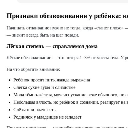
Признаки обезвоживания у ребёнка: к
Начинать отпаивание нужно не тогда, когда «станет плохо» 
— значит всегда быть на шаг позади.
Лёгкая степень — справляемся дома
Лёгкое обезвоживание — это потеря 1–3% от массы тела. У р
На что обратить внимание:
Ребёнок просит пить, жажда выражена
Слегка сухие губы и слизистые
Моча тёмно-жёлтая, мочеиспускание реже обычного, но е
Небольшая вялость, но ребёнок в сознании, реагирует на 
Слёзы при плаче есть
Родничок у младенцев не западает
При этих признаках — начинайте отпаивать по схеме ниже, 