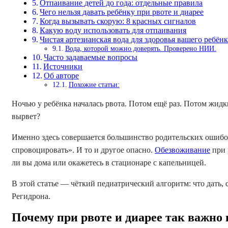
Отпаивание детей до года: отдельные правила
Чего нельзя давать ребёнку при рвоте и диарее
Когда вызывать скорую: 8 красных сигналов
Какую воду использовать для отпаивания
Чистая артезианская вода для здоровья вашего ребёнк
Вода, которой можно доверять. Проверено НИИ.
Часто задаваемые вопросы
Источники
Об авторе
Похожие статьи:
Ночью у ребёнка началась рвота. Потом ещё раз. Потом жидки
вырвет?
Именно здесь совершается большинство родительских ошибок
спровоцировать». И то и другое опасно.
Обезвоживание
при 
ли вы дома или окажетесь в стационаре с капельницей.
В этой статье — чёткий педиатрический алгоритм: что дать, с
Регидрона.
Почему при рвоте и диарее так важно