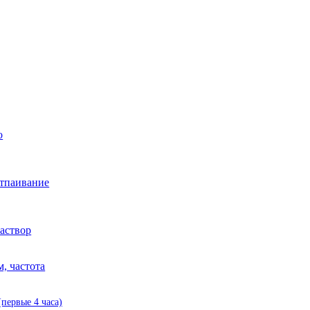
о
отпаивание
раствор
, частота
(первые 4 часа)