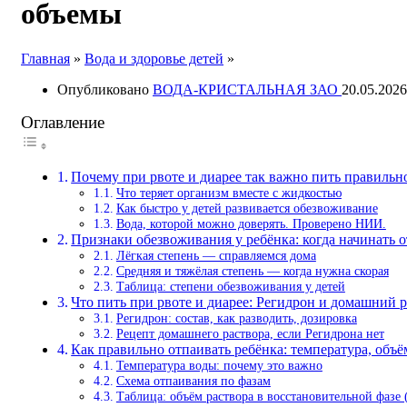
объемы
Главная
»
Вода и здоровье детей
»
Опубликовано
ВОДА-КРИСТАЛЬНАЯ ЗАО
20.05.2026
Оглавление
Почему при рвоте и диарее так важно пить правильн
Что теряет организм вместе с жидкостью
Как быстро у детей развивается обезвоживание
Вода, которой можно доверять. Проверено НИИ.
Признаки обезвоживания у ребёнка: когда начинать 
Лёгкая степень — справляемся дома
Средняя и тяжёлая степень — когда нужна скорая
Таблица: степени обезвоживания у детей
Что пить при рвоте и диарее: Регидрон и домашний 
Регидрон: состав, как разводить, дозировка
Рецепт домашнего раствора, если Регидрона нет
Как правильно отпаивать ребёнка: температура, объём
Температура воды: почему это важно
Схема отпаивания по фазам
Таблица: объём раствора в восстановительной фазе 