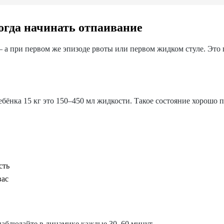
огда начинать отпаивание
— а при первом же эпизоде рвоты или первом жидком стуле. Это
ебёнка 15 кг это 150–450 мл жидкости. Такое состояние хорошо
сть
вас
наблюдайте в динамике каждые 30–60 минут.