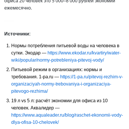
офиса 20 человек это 5 000–8 000 рублей экономии
ежемесячно.
Источники:
Нормы потребления питьевой воды на человека в
сутки. Экодар —
https://www.ekodar.ru/kvartiry/water-
wiki/popular/normy-potrebleniya-pitevoj-vody/
Питьевой режим в организациях: нормы и
требования. 1-pa.ru —
https://1-pa.ru/pitevoj-rezhim-v-
organizaciyah-normy-trebovaniya-i-organizaciya-
pitevogo-rezhima/
19 л vs 5 л: расчёт экономии для офиса из 10
человек. Аквалидер —
https://www.aqualeader.ru/blog/raschet-ekonomii-vody-
dlya-ofisa-10-chelovek/