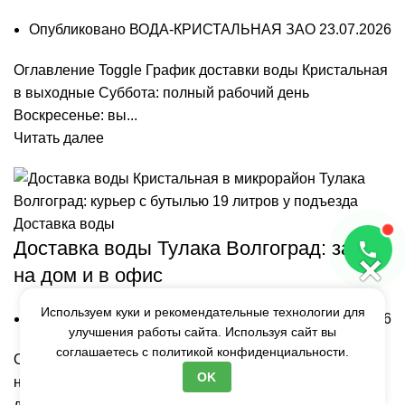
Опубликовано
ВОДА-КРИСТАЛЬНАЯ ЗАО
23.07.2026
Оглавление Toggle График доставки воды Кристальная
в выходные Суббота: полный рабочий день
Воскресенье: вы...
Читать далее
Доставка воды
Доставка воды Тулака Волгоград: заказ
×
на дом и в офис
Используем куки и рекомендательные технологии для
Опубликовано
ВОДА-КРИСТАЛЬНАЯ ЗАО
23.07.2026
улучшения работы сайта. Используя сайт вы
соглашаетесь с
политикой конфиденциальности.
Оглавление Toggle О микрорайоне Тулака: где
OK
находится и что за районГде находится Тулака и как
добратьсяПочему в Т...