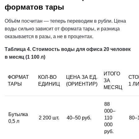
форматов тары
Объём посчитан — теперь переводим в рубли.
Цена
воды сильно зависит от формата тары, и разница
оказывается в разы, а не в процентах.
Таблица 4. Стоимость воды для офиса 20 человек
в месяц (1 100 л)
ИТОГО
ФОРМАТ
КОЛ-ВО
ЦЕНА
ЗА ЕД.
СТО
ЗА
ТАРЫ
ЕДИНИЦ
(ОРИЕНТИР)
1 Л
МЕСЯЦ
88
000–
Бутылка
2 200 шт.
40–50 руб.
110
80–1
0,5 л
000
руб.