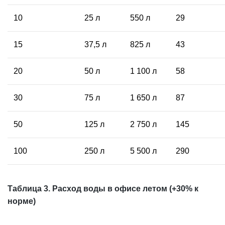
10
25 л
550 л
29
15
37,5 л
825 л
43
20
50 л
1 100 л
58
30
75 л
1 650 л
87
50
125 л
2 750 л
145
100
250 л
5 500 л
290
Таблица 3. Расход воды в офисе летом (+30% к
норме)