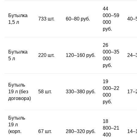
44
Бутылка
000–59
733 шт.
60–80 руб.
40–5
1,5 л
000
руб.
26
Бутылка
000–35
220 шт.
120–160 руб.
24–3
5 л
000
руб.
19
Бутыль
000–22
19 л (без
58 шт.
330–380 руб.
17–2
000
договора)
руб.
Бутыль
18
19 л
800–21
(корп.
67 шт.
280–320 руб.
14–1
400