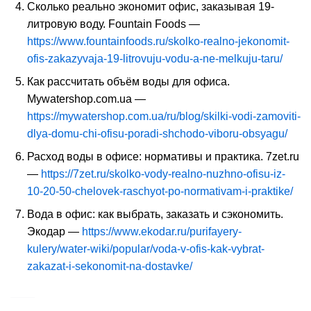
Сколько реально экономит офис, заказывая 19-
литровую воду. Fountain Foods —
https://www.fountainfoods.ru/skolko-realno-jekonomit-
ofis-zakazyvaja-19-litrovuju-vodu-a-ne-melkuju-taru/
Как рассчитать объём воды для офиса.
Mywatershop.com.ua —
https://mywatershop.com.ua/ru/blog/skilki-vodi-zamoviti-
dlya-domu-chi-ofisu-poradi-shchodo-viboru-obsyagu/
Расход воды в офисе: нормативы и практика. 7zet.ru
—
https://7zet.ru/skolko-vody-realno-nuzhno-ofisu-iz-
10-20-50-chelovek-raschyot-po-normativam-i-praktike/
Вода в офис
:
как выбрать
, заказать и сэкономить.
Экодар —
https://www.ekodar.ru/purifayery-
kulery/water-wiki/popular/voda-v-ofis-kak-vybrat-
zakazat-i-sekonomit-na-dostavke/