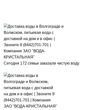
Розыгрыш месячного запаса
«Кристальная IQ». Участвуй 👉
Розыгрыш месячного запаса «Кристальная IQ». Участвуй 👉
Сегодня 172 семьи заказали чистую воду