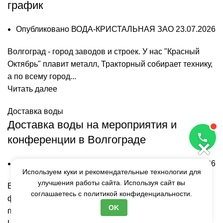
график
Опубликовано
ВОДА-КРИСТАЛЬНАЯ ЗАО
23.07.2026
Волгоград - город заводов и строек. У нас "Красный
Октябрь" плавит металл, Тракторный собирает технику,
а по всему город...
Читать далее
Доставка воды
Доставка воды на мероприятия и
конференции в Волгограде
×
Опубликовано
ВОДА-КРИСТАЛЬНАЯ ЗАО
23.07.2026
Используем куки и рекомендательные технологии для
улучшения работы сайта. Используя сайт вы
Волгоград - город событий. У нас что ни неделя - то
соглашаетесь с
политикой конфиденциальности.
форум, что ни месяц - фестиваль. Волгоград Арена
OK
принимает матчи РПЛ...