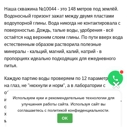
Наша скважина №10044 - это 148 метров под землёй.
Водоносный горизонт зажат между двумя пластами
водоупорной глины. Вода никогда не контактировала с
поверхностью. Дождь, талые воды, удобрения - всё
остаётся над верхним слоем глины. По пути вверх вода
естественным образом растворила полезные
минералы -
кальций
, магний, калий,
натрий
- в
пропорциях идеально подходящих для ежедневного
питья.
Каждую партию воды проверяем по 12 параметрам. Не
×
на глаз, не "нюхнули и норм", а в лаборатории с
оборудованием за десятки миллионов рублей. Что
Используем куки и рекомендательные технологии для
именно проверяем: микробиология (кишечная палочка,
улучшения работы сайта. Используя сайт вы
общее микробное число - должно быть ноль),
соглашаетесь с
политикой конфиденциальности.
химический состав (жёсткость 2.0-4.5 °Ж,
OK
минерализация
200-300 мг/л, хлориды, сульфаты,