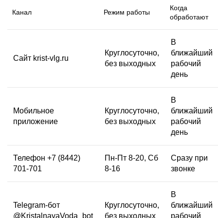
Когда
Канал
Режим работы
обработают
В
Круглосуточно,
ближайший
Сайт krist-vlg.ru
без выходных
рабочий
день
В
Мобильное
Круглосуточно,
ближайший
приложение
без выходных
рабочий
день
Телефон
+7 (8442)
Пн-Пт 8-20, Сб
Сразу при
701-701
8-16
звонке
В
Telegram-бот
Круглосуточно,
ближайший
@KristalnayaVoda_bot
без выходных
рабочий