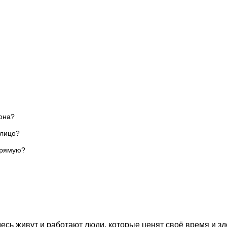
йона?
рлицо?
прямую?
есь живут и работают люди, которые ценят своё время и здо