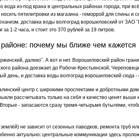
вода из-под крана в центральных районах города, при всём 
 А носить пятилитровки из магазина - геморрой для спины и
механизм.
доставка воды волгоград
ворошиловский от ЗАО 
а 1-2 часа, и стоит это 370 рублей за 19 литров.
 районе: почему мы ближе чем кажется
ржинский, далеко". А вот и нет. Ворошиловский район грани
ого района доезжает до Рабоче-Крестьянской, Череповецкой
й день, и доставка воды волгоград ворошиловский сюда -
талинский центр с широкими проспектами и добротными дома
ивыкли рассчитывать только на себя и качество ценят выше 
 Вторые - запасаются сразу тремя-четырьмя бутылями, чтоб
емлёй) не зависит от сезонных паводков, ремонта труб ил
обенно актуально: центральные коммуникации здесь пролож