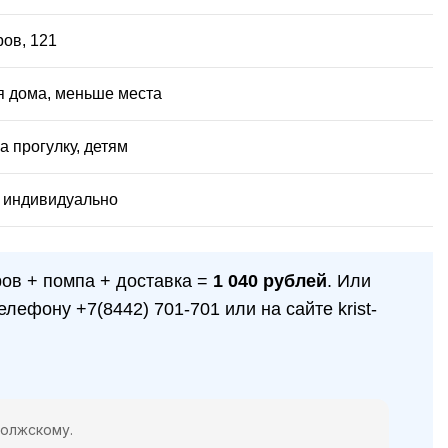
ров, 121
я дома, меньше места
на прогулку, детям
, индивидуально
ров + помпа + доставка =
1 040 рублей
. Или
 телефону
+7(8442) 701-701
или на сайте krist-
Волжскому.