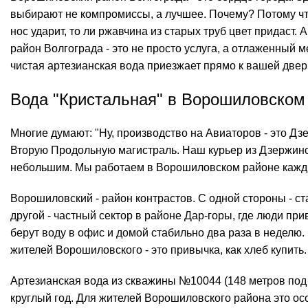
выбирают не компромиссы, а лучшее. Почему? Потому что 
нос ударит, то ли ржавчина из старых труб цвет придаст.
район Волгограда - это не просто услуга, а отлаженный 
чистая артезианская вода приезжает прямо к вашей двери з
Вода "Кристальная" в Ворошиловском
Многие думают: "Ну, производство на Авиаторов - это Дзе
Вторую Продольную магистраль. Наш курьер из Дзержинск
небольшим. Мы работаем в Ворошиловском районе кажды
Ворошиловский - район контрастов. С одной стороны - с
другой - частный сектор в районе Дар-горы, где люди пр
берут воду в
офис
и домой стабильно два раза в неделю.
жителей Ворошиловского - это привычка, как хлеб купить.
Артезианская вода из скважины №10044 (148 метров под з
круглый год. Для жителей Ворошиловского района это ос