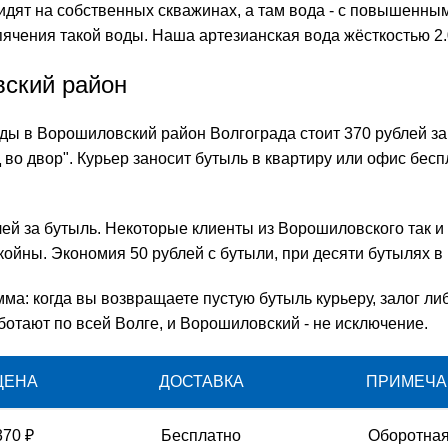
 сидят на собственных скважинах, а там вода - с повышенн
чения такой воды. Наша артезианская вода жёсткостью 2.0
вский район
оды в Ворошиловский район Волгограда стоит 370 рублей з
во двор". Курьер заносит бутыль в квартиру или офис беспл
лей за бутыль. Некоторые клиенты из Ворошиловского так и 
койны. Экономия 50 рублей с бутыли, при десяти бутылях в 
умма: когда вы возвращаете пустую бутыль курьеру, залог л
ботают по всей Волге, и Ворошиловский - не исключение.
ЦЕНА
ДОСТАВКА
ПРИМЕЧА
370 ₽
Бесплатно
Оборотная 