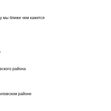
у мы ближе чем кажется
ы
вского района
шиловском районе