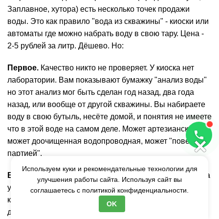
Заплавное, хутора) есть несколько точек продажи
воды. Это как правило "вода из скважины" - киоски или
автоматы где можно набрать воду в свою тару. Цена -
2-5 рублей за литр. Дёшево. Но:
Первое.
Качество никто не проверяет. У киоска нет
лаборатории. Вам показывают бумажку "анализ воды"
но этот анализ мог быть сделан год назад, два года
назад, или вообще от другой скважины. Вы набираете
воду в свою бутыль, несёте домой, и понятия не имеете
что в этой воде на самом деле. Может артезианская,
×
может доочищенная водопроводная, может "повезло с
партией".
Используем куки и рекомендательные технологии для
Второе.
Санитария
. Автомат по розливу воды стоит на
улучшения работы сайта. Используя сайт вы
улице. К нему подходят люди, трогают краник руками,
соглашаетесь с
политикой конфиденциальности.
кто-то чихает рядом. Когда этот автомат последний раз
OK
дезинфицировали? Кто за это отвечает? У нас на