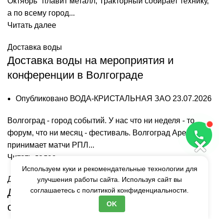
Октябрь" плавит металл, Тракторный собирает технику,
а по всему город...
Читать далее
Доставка воды
Доставка воды на мероприятия и
конференции в Волгограде
Опубликовано
ВОДА-КРИСТАЛЬНАЯ ЗАО
23.07.2026
Волгоград - город событий. У нас что ни неделя - то
форум, что ни месяц - фестиваль. Волгоград Арена
×
принимает матчи РПЛ...
Читать далее
Используем куки и рекомендательные технологии для
Доставка воды
улучшения работы сайта. Используя сайт вы
Доставка воды или самовывоз:
соглашаетесь с
политикой конфиденциальности.
OK
сравнение цен и условий в Волгограде