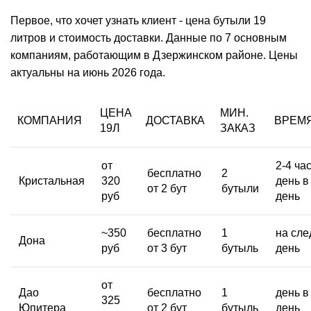
Первое, что хочет узнать клиент -
цена
бутыли 19
литров и
стоимость
доставки. Данные по 7 основным
компаниям, работающим в Дзержинском районе. Цены
актуальны на июнь 2026 года.
ЦЕНА
МИН.
КОМПАНИЯ
ДОСТАВКА
ВРЕМ
19Л
ЗАКАЗ
от
2-4 час
бесплатно
2
Кристальная
320
день в
от 2 бут
бутыли
руб
день
~350
бесплатно
1
на сле
Дона
руб
от 3 бут
бутыль
день
от
Дао
бесплатно
1
день в
325
Юпитера
от 2 бут
бутыль
день