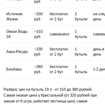
руб
Источник
~330
бесплатно
2
на сле
Жизни
руб
от 2 бут
бутыли
день
Океан Воды
~310
1
самовывоз
самов
34
руб
бутыль
~330
бесплатно
1
день в
Аква-Ресурс
руб
от 2 бут
бутыль
день
~380
бесплатно
1
БонАква
1-2 дн
руб
от 2 бут
бутыль
Разброс цен на бутыль 19 л - от 310 до 380 рублей.
Самая низкая цена у Кристальной (от 320 рублей при
заказе от 6 штук, работает лестница цен), самая