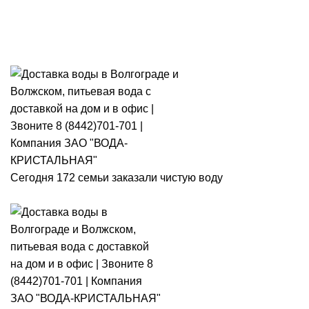
Розыгрыш месячного запаса
«Кристальная IQ». Участвуй 👉
Розыгрыш месячного запаса «Кристальная IQ». Участвуй 👉
Сегодня 172 семьи заказали чистую воду