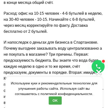
в конце месяца общий счёт.
Расход:
офис
на 10-15 человек - 4-6 бутылей в неделю,
на 30-40 человек - 10-15. Начинайте с 6-8 бутылей,
через месяц корректируйте по факту. Доставка
бесплатно от 2 бутылей.
И напоследок о деньгах для бизнеса в Спартановке.
Почему выгоднее заказывать воду централизованно а
не покупать в магазине? Три причины. Первая:
предсказуемость бюджета. Вы знаете что вода будет
каждую неделю в одно и то же время, счёт
×
предсказуем, документы в порядке. Вторая: имидж.
Когда к вам приходят клиенты или партнёры а в
Используем куки и рекомендательные технологии для
переговорной стоит кулер с бутылью без этикетки - это
улучшения работы сайта. Используя сайт вы
одно. Когда кулер с фирменной бутылью "Кристальная"
соглашаетесь с
политикой конфиденциальности.
и вы можете сказать что это местная артезианская
OK
вода из скважины 148 метров - это другое. Третья: