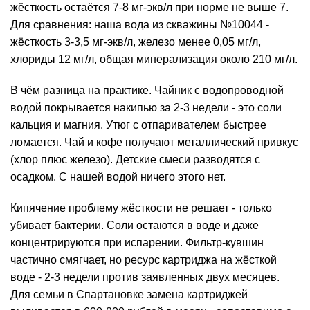
жёсткость остаётся 7-8 мг-экв/л при норме не выше 7.
Для сравнения: наша вода из скважины №10044 -
жёсткость 3-3,5 мг-экв/л, железо менее 0,05 мг/л,
хлориды 12 мг/л, общая
минерализация
около 210 мг/л.
В чём разница на практике. Чайник с водопроводной
водой покрывается накипью за 2-3 недели - это соли
кальция и магния. Утюг с отпаривателем быстрее
ломается. Чай и кофе получают металлический привкус
(
хлор
плюс железо). Детские смеси разводятся с
осадком. С нашей водой ничего этого нет.
Кипячение проблему жёсткости не решает - только
убивает бактерии. Соли остаются в воде и даже
концентрируются при испарении. Фильтр-кувшин
частично смягчает, но ресурс картриджа на жёсткой
воде - 2-3 недели против заявленных двух месяцев.
Для семьи в Спартановке
замена
картриджей