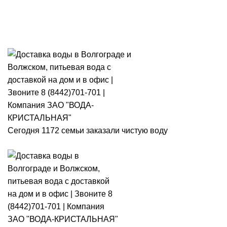
Розыгрыш месячного запаса
«Кристальная IQ». Участвуй 👉
Розыгрыш месячного запаса «Кристальная IQ». Участвуй 👉
Сегодня 1172 семьи заказали чистую воду