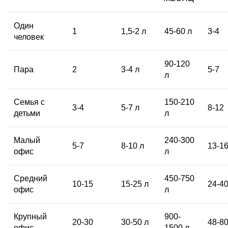
Один
1
1,5-2 л
45-60 л
3-4
человек
90-120
Пара
2
3-4 л
5-7
л
Семья с
150-210
3-4
5-7 л
8-12
детьми
л
Малый
240-300
5-7
8-10 л
13-1
офис
л
Средний
450-750
10-15
15-25 л
24-4
офис
л
Крупный
900-
20-30
30-50 л
48-8
офис
1500 л