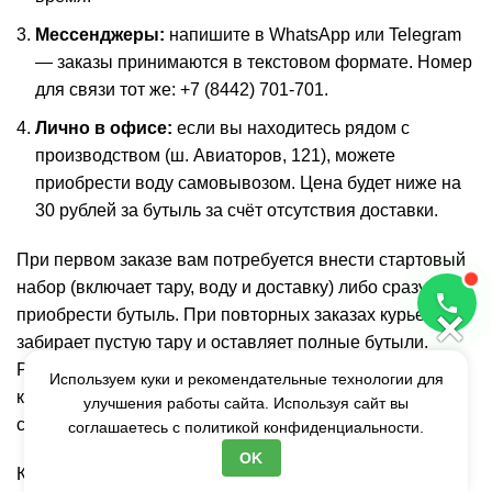
Мессенджеры:
напишите в WhatsApp или Telegram
— заказы принимаются в текстовом формате. Номер
для связи тот же: +7 (8442) 701-701.
Лично в офисе:
если вы находитесь рядом с
производством (ш. Авиаторов, 121), можете
приобрести воду самовывозом. Цена будет ниже на
30 рублей за бутыль за счёт отсутствия доставки.
При первом заказе вам потребуется внести стартовый
набор (включает тару, воду и доставку) либо сразу
×
приобрести бутыль. При повторных заказах курьер
забирает пустую тару и оставляет полные бутыли.
Рекомендуем при заказе дополнительно приобрести
Используем куки и рекомендательные технологии для
кулер или помпу, если у вас их ещё нет — так вы
улучшения работы сайта. Используя сайт вы
сможете пользоваться водой сразу после доставки.
соглашаетесь с
политикой конфиденциальности.
OK
Компания «Кристальная» принимает оплату