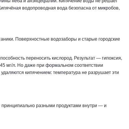
елины нёба и анэнцефалии. Кипячение воды не решает
Кипячёная водопроводная вода безопасна от микробов,
ганики. Поверхностные водозаборы и старые городские
пособность переносить кислород. Результат — гипоксия,
 45 мг/л. Но даже при формальном соответствии
е удаляются кипячением: температура не разрушает эти
с принципиально разными продуктами внутри — и