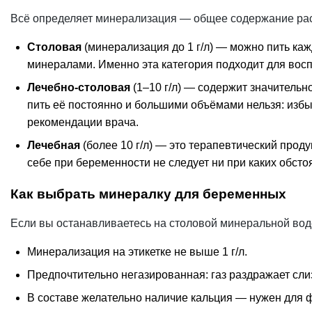
Всё определяет
минерализация
— общее содержание раст
Столовая
(минерализация до 1 г/л) — можно пить ка
минералами. Именно эта категория подходит для вос
Лечебно-столовая
(1–10 г/л) — содержит значительн
пить её постоянно и большими объёмами нельзя: избы
рекомендации врача.
Лечебная
(более 10 г/л) — это терапевтический проду
себе при беременности не следует ни при каких обсто
Как выбрать минералку для беременных
Если вы останавливаетесь на столовой минеральной воде
Минерализация на этикетке не выше 1 г/л.
Предпочтительно негазированная: газ раздражает слиз
В составе желательно наличие кальция — нужен для ф