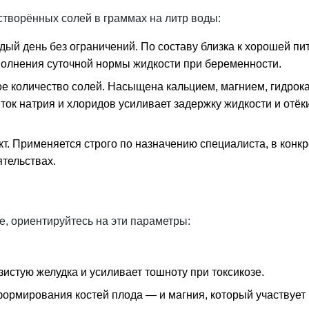
ворённых солей в граммах на литр воды:
ждый день без ограничений. По составу близка к хорошей п
полнения суточной нормы жидкости при беременности.
ое количество солей. Насыщена кальцием, магнием, гидрокар
ток натрия и хлоридов усиливает задержку жидкости и
отёк
кт. Применяется строго по назначению специалиста, в конк
ятельствах.
, ориентируйтесь на эти параметры:
истую желудка и усиливает тошноту при токсикозе.
ормирования костей плода — и магния, который участвует 