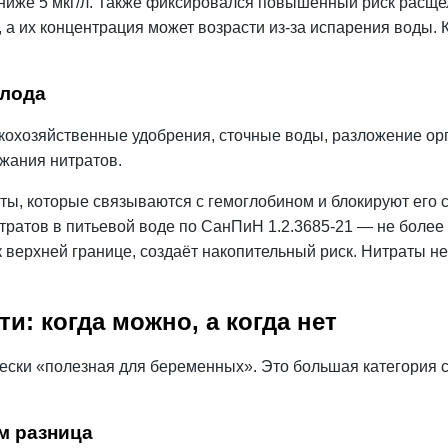
 ниже 5 мкг/л. Также фиксировался повышенный риск расщ
 а их
концентрация
может возрасти из-за испарения воды. 
плода
кохозяйственные удобрения, сточные воды, разложение ор
жания нитратов.
ы, которые связываются с гемоглобином и блокируют его с
тратов в питьевой воде по СанПиН 1.2.3685-21 — не более
к верхней границе, создаёт накопительный риск. Нитраты н
: когда можно, а когда нет
чески «полезная для беременных». Это большая категория 
ём разница