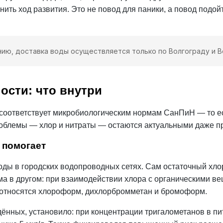
ить ход развития. Это не повод для паники, а повод подой
ию, доставка воды осуществляется только по Волгограду и 
ости: что внутри
 соответствует микробиологическим нормам
СанПиН
— то ес
роблемы —
хлор
и нитраты — остаются актуальными даже п
 помогает
ы в городских водопроводных сетях. Сам остаточный хлор
ма в другом: при взаимодействии хлора с органическими ве
 относятся хлороформ, дихлорбромметан и бромоформ.
ённых, установило: при концентрации тригалометанов в пи