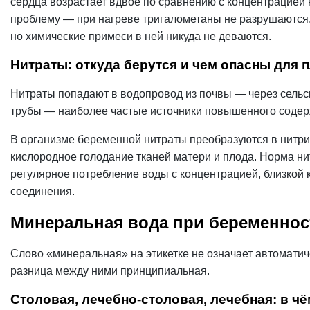
сердца возрастает вдвое по сравнению с концентрацией
проблему — при нагреве тригалометаны не разрушаются,
но химические примеси в ней никуда не деваются.
Нитраты: откуда берутся и чем опасны для 
Нитраты попадают в водопровод из почвы — через сельс
трубы — наиболее частые источники повышенного содер
В организме беременной нитраты преобразуются в нитрит
кислородное голодание тканей матери и плода. Норма ни
регулярное потребление воды с концентрацией, близкой 
соединения.
Минеральная вода при беременности
Слово «минеральная» на этикетке не означает автомати
разница между ними принципиальная.
Столовая, лечебно-столовая, лечебная: в ч