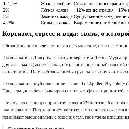
1–1,5%
Жажды ещё нет
Снижение концентрации, ух
2%
Лёгкая жажда
−12% концентрация, −15% к
3%
Заметная жажда
Существенное замедление м
4–5%
Сильная жажда
Выраженное снижение всех
Кортизол, стресс и вода: связь, о которо
Обезвоживание влияет не только на мышление, но и на эмоцио
Исследователи Ливерпульского университета Джона Мурса прове
другая — мало (менее 1,5 л/сутки). После недели наблюдений 
сопоставимы. Но у «обезвоженной» группы реакция кортизола
Исследование, опубликованное в Journal of Applied Physiology 
Предыдущие работы фиксировали тот же эффект при потреблени
Почему это важно для принятия решений? Кортизол блокирует д
планирование. Под действием кортизола мозг переключается в
принимает эмоциональные решения там, где нужны взвешенны
Комментарий специалиста