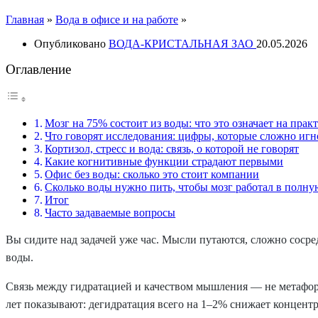
Главная
»
Вода в офисе и на работе
»
Опубликовано
ВОДА-КРИСТАЛЬНАЯ ЗАО
20.05.2026
Оглавление
Мозг на 75% состоит из воды: что это означает на прак
Что говорят исследования: цифры, которые сложно иг
Кортизол, стресс и вода: связь, о которой не говорят
Какие когнитивные функции страдают первыми
Офис без воды: сколько это стоит компании
Сколько воды нужно пить, чтобы мозг работал в полну
Итог
Часто задаваемые вопросы
Вы сидите над задачей уже час. Мысли путаются, сложно сосред
воды.
Связь между гидратацией и качеством мышления — не метафор
лет показывают: дегидратация всего на 1–2% снижает концент