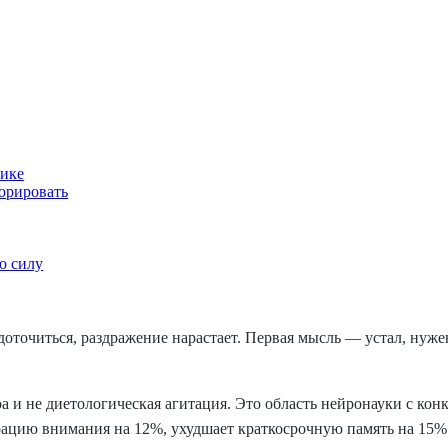
тике
норировать
ю силу
оточиться, раздражение нарастает. Первая мысль — устал, нужен
а и не диетологическая агитация. Это область нейронауки с к
рацию внимания на 12%, ухудшает краткосрочную память на 15% 