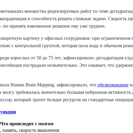
етаанализ множества рецензируемых работ по теме дегидратац
 координация и способность решать сложные задачи. Скорость п
 но принять взвешенное решение ему уже труднее.
ло конкретную картину у офисных сотрудников: при ограниченно
ению с контрольной группой, которая пила воду в обычном реж
 среди взрослых от 50 до 75 лет, зафиксировало: дегидратация у
 ингибиция пострадали незначительно. Это означает, что удержи
ала Human Brain Mapping, зафиксировало, что
обезвоживание
н
озгу требовалась значительно большая нейронная активность дл
ссор, который тратит больше ресурсов на стандартные операци
функции
Что происходит с мозгом
, память, скорость мышления