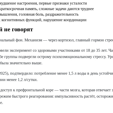
удшение настроения, первые признаки усталости
раткосрочная память, сложные задачи даются труднее
ышления, головная боль, раздражительность
 когнитивных функций, нарушение координации
й не говорят
нальный фон. Механизм — через кортизол, главный гормон стрес
ли эксперимент со здоровыми участниками от 18 до 35 лет. Час
обе группы подвергли острому психоэмоциональному стрессу. Ур
 была значительно выше.
(2025), подтвердило: потребление менее 1,5 л воды в день устойч
и менее 1,2 л/сутки.
оступ к префронтальной коре — части мозга, которая отвечает 
 режим быстрого реагирования: импульсивность растёт, осторо
е.