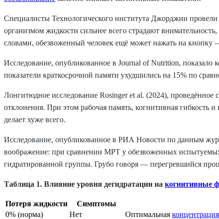
Специалисты Технологического института Джорджии провели м
организмом жидкости сильнее всего страдают внимательность,
словами, обезвоженный человек ещё может нажать на кнопку —
Исследование, опубликованное в Journal of Nutrition, показа
показатели краткосрочной памяти ухудшились на 15% по сравн
Лонгитюдное исследование Rosinger et al. (2024), проведённое
отклонения. При этом рабочая память, когнитивная гибкость и
делает хуже всего.
Исследование, опубликованное в РИА Новости по данным журн
воображение: при сравнении МРТ у обезвоженных испытуемых м
гидратированной группы. Грубо говоря — перегревшийся проце
Таблица 1. Влияние уровня дегидратации на
когнитивные 
Потеря жидкости
Симптомы
0% (норма)
Нет
Оптимальная
концентрация