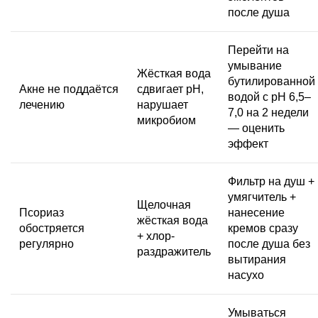
после душа
Перейти на
умывание
Жёсткая вода
бутилированной
Акне не поддаётся
сдвигает pH,
водой с pH 6,5–
лечению
нарушает
7,0 на 2 недели
микробиом
— оценить
эффект
Фильтр на душ +
умягчитель +
Щелочная
Псориаз
нанесение
жёсткая вода
обостряется
кремов сразу
+ хлор-
регулярно
после душа без
раздражитель
вытирания
насухо
Умываться