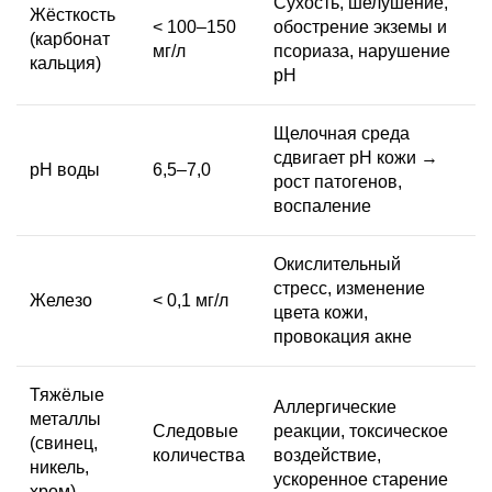
Сухость, шелушение,
Жёсткость
< 100–150
обострение экземы и
(карбонат
мг/л
псориаза, нарушение
кальция)
pH
Щелочная
среда
сдвигает pH кожи →
pH воды
6,5–7,0
рост патогенов,
воспаление
Окислительный
стресс, изменение
Железо
< 0,1 мг/л
цвета кожи,
провокация акне
Тяжёлые
Аллергические
металлы
Следовые
реакции, токсическое
(свинец,
количества
воздействие,
никель,
ускоренное старение
хром)