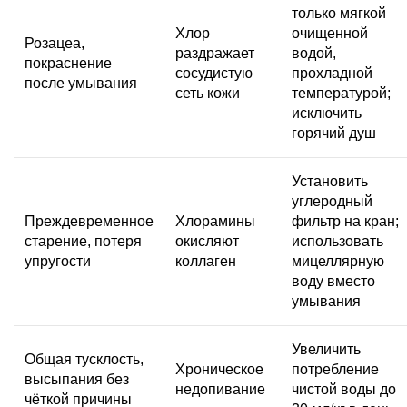
только мягкой
Хлор
очищенной
Розацеа,
раздражает
водой,
покраснение
сосудистую
прохладной
после умывания
сеть кожи
температурой;
исключить
горячий душ
Установить
углеродный
Преждевременное
Хлорамины
фильтр на кран;
старение, потеря
окисляют
использовать
упругости
коллаген
мицеллярную
воду вместо
умывания
Увеличить
Общая тусклость,
Хроническое
потребление
высыпания без
недопивание
чистой воды до
чёткой причины