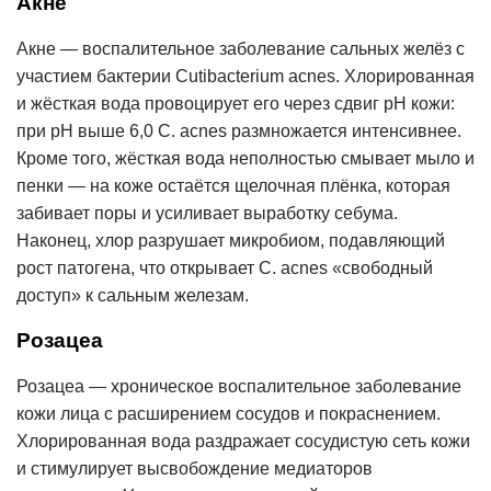
Акне
Акне — воспалительное заболевание сальных желёз с
участием бактерии Cutibacterium acnes. Хлорированная
и жёсткая вода провоцирует его через сдвиг pH кожи:
при pH выше 6,0 C. acnes размножается интенсивнее.
Кроме того, жёсткая вода неполностью смывает мыло и
пенки — на коже остаётся
щелочная
плёнка, которая
забивает поры и усиливает выработку себума.
Наконец, хлор разрушает микробиом, подавляющий
рост патогена, что открывает C. acnes «свободный
доступ» к сальным железам.
Розацеа
Розацеа — хроническое воспалительное заболевание
кожи лица с расширением сосудов и покраснением.
Хлорированная вода раздражает сосудистую сеть кожи
и стимулирует высвобождение медиаторов