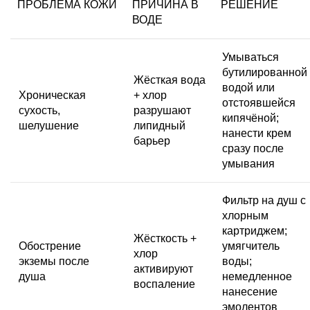
ПРОБЛЕМА КОЖИ
ПРИЧИНА В
РЕШЕНИЕ
ВОДЕ
Умываться
бутилированной
Жёсткая вода
водой или
Хроническая
+ хлор
отстоявшейся
сухость,
разрушают
кипячёной;
шелушение
липидный
нанести крем
барьер
сразу после
умывания
Фильтр на душ с
хлорным
картриджем;
Жёсткость +
Обострение
умягчитель
хлор
экземы после
воды
;
активируют
душа
немедленное
воспаление
нанесение
эмолентов