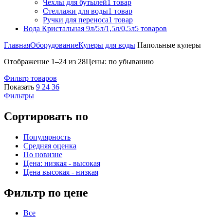
Чехлы для бутылей
1 товар
Стеллажи для воды
1 товар
Ручки для переноса
1 товар
Вода Кристальная 9л/5л/1,5л/0,5л
5 товаров
Главная
Оборудование
Кулеры для воды
Напольные кулеры
Отображение 1–24 из 28
Цены: по убыванию
Фильтр товаров
Показать
9
24
36
Фильтры
Сортировать по
Популярность
Средняя оценка
По новизне
Цена: низкая - высокая
Цена высокая - низкая
Фильтр по цене
Все