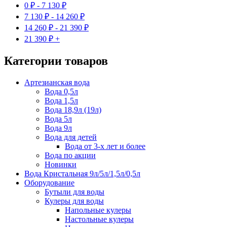
0
₽
-
7 130
₽
7 130
₽
-
14 260
₽
14 260
₽
-
21 390
₽
21 390
₽
+
Категории товаров
Артезианская вода
Вода 0,5л
Вода 1,5л
Вода 18,9л (19л)
Вода 5л
Вода 9л
Вода для детей
Вода от 3-х лет и более
Вода по акции
Новинки
Вода Кристальная 9л/5л/1,5л/0,5л
Оборудование
Бутыли для воды
Кулеры для воды
Напольные кулеры
Настольные кулеры