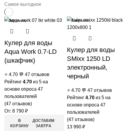
Самое выгодное
Закрыть
Закрыть
Кулер для воды
Кулер для воды
Aqua Work 0.7-LD
SMixx 1250 LD
(шкафчик)
электронный,
⭐
4.70
💬
47 отзывов
черный
Рейтинг
4.70
из 5 на
основе опроса
47
⭐
4.70
💬
47 отзывов
пользователей
Рейтинг
4.70
из 5 на
(
47
отзывов)
основе опроса
47
От:
8 790
₽
пользователей
(
47
отзывов)
В
ДОСТАВИМ
КОРЗИНУ
ЗАВТРА
13 990
₽