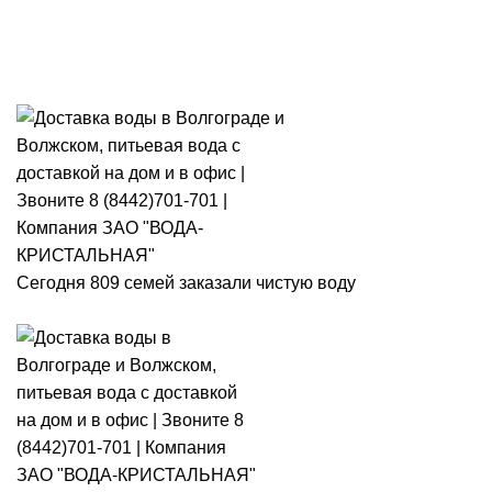
Розыгрыш месячного запаса
«Кристальная IQ». Участвуй 👉
Розыгрыш месячного запаса «Кристальная IQ». Участвуй 👉
Сегодня 809 семей заказали чистую воду