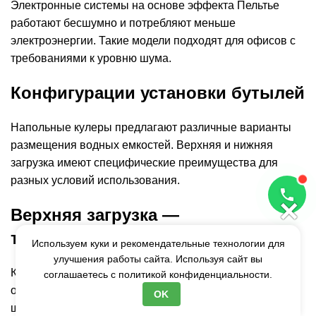
Электронные системы на основе эффекта Пельтье
работают бесшумно и потребляют меньше
электроэнергии. Такие модели подходят для офисов с
требованиями к уровню шума.
Конфигурации установки бутылей
Напольные кулеры предлагают различные варианты
размещения водных емкостей. Верхняя и нижняя
загрузка имеют специфические преимущества для
разных условий использования.
×
Верхняя загрузка —
традиционное решение
Используем куки и рекомендательные технологии для
улучшения работы сайта. Используя сайт вы
Классические модели с верхней установкой бутыли
соглашаетесь с
политикой конфиденциальности.
освобождают нижнюю часть для встроенных
OK
шкафчиков. Открытое размещение бутыли упрощает