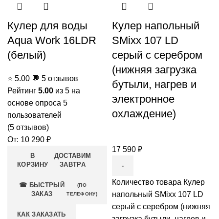
Кулер для воды
Кулер напольный
Aqua Work 16LDR
SMixx 107 LD
(белый)
серый с серебром
(нижняя загрузка
⭐
5.00
💬
5 отзывов
бутыли, нагрев и
Рейтинг
5.00
из 5 на
электронное
основе опроса
5
охлаждение)
пользователей
(
5
отзывов)
От:
10 290
₽
17 590
₽
В
ДОСТАВИМ
КОРЗИНУ
ЗАВТРА
Количество товара Кулер
☎ БЫСТРЫЙ
(ПО
ЗАКАЗ
напольный SMixx 107 LD
ТЕЛЕФОНУ)
серый с серебром (нижняя
КАК ЗАКАЗАТЬ
загрузка бутыли, нагрев и