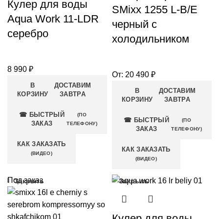
Кулер для воды
SMixx 1255 L-B/E
Aqua Work 11-LDR
черный с
серебро
холодильником
8 990
₽
От:
20 490
₽
В
ДОСТАВИМ
В
ДОСТАВИМ
КОРЗИНУ
ЗАВТРА
КОРЗИНУ
ЗАВТРА
☎ БЫСТРЫЙ
(ПО
☎ БЫСТРЫЙ
(ПО
ЗАКАЗ
ТЕЛЕФОНУ)
ЗАКАЗ
ТЕЛЕФОНУ)
КАК ЗАКАЗАТЬ
КАК ЗАКАЗАТЬ
(ВИДЕО)
(ВИДЕО)
Под заказ
Закрыть
Закрыть
Кулер для воды