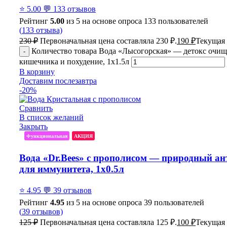
⭐
5.00
💬
133 отзывов
Рейтинг
5.00
из 5 на основе опроса
133
пользователей
(
133
отзыва)
230
₽
Первоначальная цена составляла 230 ₽.
190
₽
Текущая 
Количество товара Вода «Лысогорская» — детокс очи
кишечника и похудение, 1x1.5л
В корзину
Доставим послезавтра
-20%
Сравнить
В список желаний
Закрыть
Функциональная
АКЦИЯ
Вода «Dr.Bees» с прополисом — природный а
для иммунитета, 1x0.5л
⭐
4.95
💬
39 отзывов
Рейтинг
4.95
из 5 на основе опроса
39
пользователей
(
39
отзывов)
125
₽
Первоначальная цена составляла 125 ₽.
100
₽
Текущая 