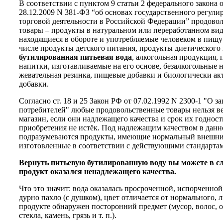
В соответствии с пунктом 9 статьи 2 федерального закона 
28.12.2009 N 381-ФЗ “об основах государственного регули
торговой деятельности в Российской Федерации” продово
товары – продукты в натуральном или переработанном вид
находящиеся в обороте и употребляемые человеком в пищу
числе продукты детского питания, продукты диетического 
бутилированная питьевая вода
, алкогольная продукция, 
напитки, изготавливаемые на его основе, безалкогольные 
жевательная резинка, пищевые добавки и биологически а
добавки.
Согласно ст. 18 и 25 Закон РФ от 07.02.1992 N 2300-1 "О з
потребителей" любые продовольственные товары нельзя ве
магазин, если они надлежащего качества и срок их годнос
приобретения не истёк. Под надлежащим качеством в данн
подразумеваются продукты, имеющие нормальный внешни
изготовленные в соответствии с действующими стандарта
Вернуть питьевую бутилированную воду вы можете в сл
продукт оказался ненадлежащего качества.
Что это значит:
вода оказалась просроченной, испорченной,
дурно пахло (с душком), цвет отличается от нормального, 
продукте обнаружен посторонний предмет (мусор, волос, 
стекла, камень, грязь и т. п.).