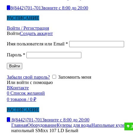
8(8442)701-701
Звоните с 8:00 до 20:00
РАСПИСАНИЕ
Войти / Регистрация
Войти
Создать аккаунт
Имя пользователя или Email
*
Пароль
*
Войти
Забыли свой пароль?
Запомнить меня
Или войти с помощью
ВКонтакте
0
Список желаний
0
товаров
/
0
₽
РАСПИСАНИЕ
8(8442)701-701
Звоните с 8:00 до 20:00
Главная
Оборудование
Кулеры для воды
Напольные кулеры
К
🥦
напольный SMixx 107 LD Белый