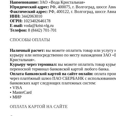
Наименование:
ЗАО «Вода Кристальная»
Юридический адрес:
РФ, 400075, г. Волгоград, шоссе Ави
Фактический адрес:
РФ, 400122, г. Волгоград, шоссе Авиа
ИНН:
3442063010
ОГРН:
1023402646178
E-mail:
voda@krist-vlg.ru
Телефон:
8 (8442) 701-701
СПОСОБЫ ОПЛАТЫ
Наличный расчет:
вы можете оплатить товар или услугу
курьеру или непосредственно по месту нахождения ЗАО «
Кристальная».
Курьеру через терминал:
вы можете оплатить товар курье
переносной терминал банковской картой любого банка.
Оплата банковской картой на сайте онлайн:
оплата прои
через платёжный шлюз ПАО СБЕРБАНК с использование
банковских карт следующих платежных систем:
• VISA
• MasterCard
• МИР
ОПЛАТА КАРТОЙ НА САЙТЕ