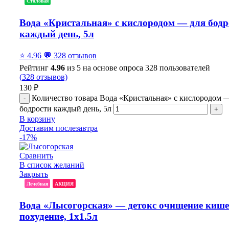
Столовая
Вода «Кристальная» с кислородом — для бодр
каждый день, 5л
⭐
4.96
💬
328 отзывов
Рейтинг
4.96
из 5 на основе опроса
328
пользователей
(
328
отзывов)
130
₽
Количество товара Вода «Кристальная» с кислородом 
бодрости каждый день, 5л
В корзину
Доставим послезавтра
-17%
Сравнить
В список желаний
Закрыть
Лечебная
АКЦИЯ
Вода «Лысогорская» — детокс очищение кише
похудение, 1x1.5л