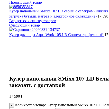
Предыдущий товар
Кулер напольный SMixx 107 LD серый с серебром (нижняя
загрузка бутыли, нагрев и электронное охлаждение)
17 59
Вернуться к списку товаров
Следующий товар
Кулер для воды Aqua Work 105-LR Сонома трюфельный
17
Нажмите, чтобы увеличить
Кулер напольный SMixx 107 LD Бел
заказать c доставкой
17 590
₽
Количество товара Кулер напольный SMixx 107 LD Бе