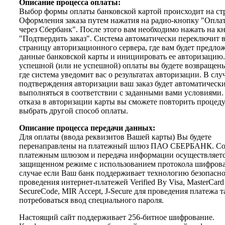
Описание процесса оплаты:
Выбор формы оплаты банковской картой происходит на ст
Оформления заказа путем нажатия на радио-кнопку "Опла
через Сбербанк". После этого вам необходимо нажать на к
"Подтвердить заказ". Система автоматически переключит в
страницу авторизационного сервера, где вам будет предло
данные банковской карты и инициировать ее авторизацию
успешной (или не успешной) оплаты вы будете возвращены
где система уведомит вас о результатах авторизации. В слу
подтверждения авторизации ваш заказ будет автоматическ
выполняться в соответствии с заданными вами условиями.
отказа в авторизации карты вы сможете повторить процеду
выбрать другой способ оплаты.
Описание процесса передачи данных
:
Для оплаты (ввода реквизитов Вашей карты) Вы будете
перенаправлены на платежный шлюз ПАО СБЕРБАНК. Со
платежным шлюзом и передача информации осуществляетс
защищенном режиме с использованием протокола шифрова
случае если Ваш банк поддерживает технологию безопасно
проведения интернет-платежей Verified By Visa, MasterCard
SecureCode, MIR Accept, J-Secure для проведения платежа 
потребоваться ввод специального пароля.
Настоящий сайт поддерживает 256-битное шифрование.