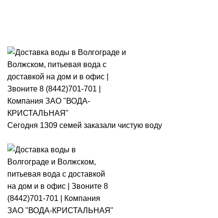
Розыгрыш месячного запаса
«Кристальная IQ». Участвуй 👉
Розыгрыш месячного запаса «Кристальная IQ». Участвуй 👉
Сегодня 1309 семей заказали чистую воду