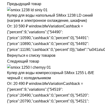
Предыдущий товар
Кулер для воды напольный SMixx 1238 LD синий
(нагрев и электронное охлаждение, шкафчик)
От:
10 590
₽
window.bfwVariationCashback =
{"percent":9,"variations":{"54490":
{"price":10590,"cashback":0,"percent":0},"54491":
{"price":10890,"cashback":0,"percent":0},"54492":
{"price":11190,"cashback":0,"percent":0}},"label":"\u041
Вернуться к списку товаров
Следующий товар
Кулер для воды компрессорный SMixx 1255 L-B/E
черный с холодильником
От:
20 490
₽
window.bfwVariationCashback =
{"percent":9,"variations":{"54519":
{"price":20490,"cashback":0,"percent":0},"54520":
{"price":20790,"cashback":0,"percent":0},"54521":