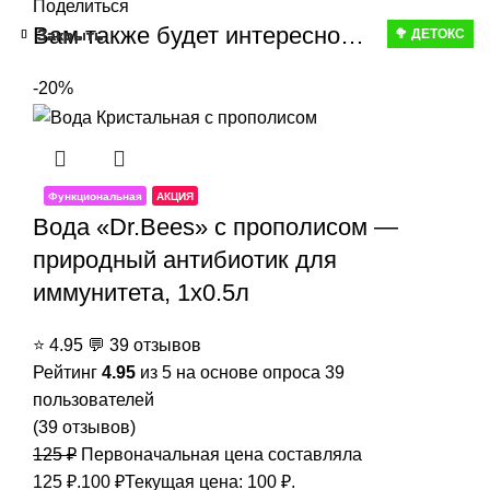
Поделиться
Вам также будет интересно…
Закрыть
Закрыть
Закрыть
Закрыть
Закрыть
🥦 ДЕТОКС
-20%
Функциональная
АКЦИЯ
Вода «Dr.Bees» с прополисом —
природный антибиотик для
иммунитета, 1x0.5л
⭐
4.95
💬
39 отзывов
Рейтинг
4.95
из 5 на основе опроса
39
пользователей
(
39
отзывов)
125
₽
Первоначальная цена составляла
125 ₽.
100
₽
Текущая цена: 100 ₽.