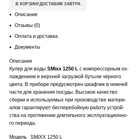
В КОРЗИНУ
ДОСТАВИМ ЗАВТРА
Описание
Отзывы (0)
Оплата и доставка
Документы
Описание
Ку­лер для воды
SMixx 1250 L
с ком­прес­сорным ох­
лажде­ни­ем и вер­хней заг­рузкой бу­тыли чёрного
цвета. В при­боре пре­дус­мотрен шкаф­чик в ниж­ней
час­ти для хра­нения по­суды. Вы­сокое ка­чес­тво
сбор­ки и ис­поль­зу­емых при про­из­водс­тве ма­тери­
алов га­ран­ти­ру­ют бес­пе­ребой­ную ра­боту ус­трой­
ства на про­тяже­нии дли­тель­но­го экс­плу­ата­ци­он­но­
го пе­ри­ода.
Модель
SMIXX 1250 L