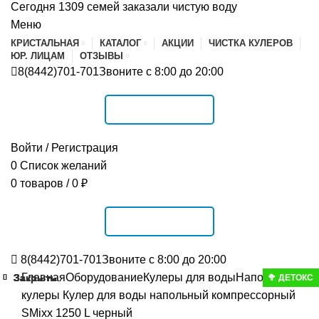
Сегодня 1309 семей заказали чистую воду
Меню
КРИСТАЛЬНАЯ
КАТАЛОГ
АКЦИИ
ЧИСТКА КУЛЕРОВ
ЮР. ЛИЦАМ
ОТЗЫВЫ
8(8442)701-701
Звоните с 8:00 до 20:00
РАСПИСАНИЕ
Войти / Регистрация
0
Список желаний
0
товаров
/
0
₽
РАСПИСАНИЕ
8(8442)701-701
Звоните с 8:00 до 20:00
Главная
Оборудование
Кулеры для воды
Напольные
Закрыть
Закрыть
Закрыть
Закрыть
Закрыть
Закрыть
Закрыть
Закрыть
Закрыть
🥦 ДЕТОКС
кулеры
Кулер для воды напольный компрессорный
SMixx 1250 L черный