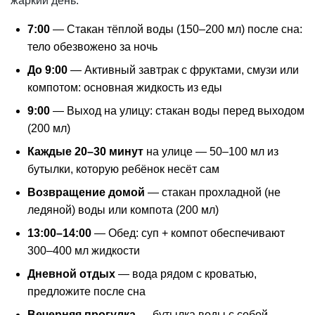
жаркий день:
7:00
— Стакан тёплой воды (150–200 мл) после сна:
тело обезвожено за ночь
До 9:00
— Активный завтрак с фруктами, смузи или
компотом: основная жидкость из еды
9:00
— Выход на улицу: стакан воды перед выходом
(200 мл)
Каждые 20–30 минут
на улице — 50–100 мл из
бутылки, которую ребёнок несёт сам
Возвращение домой
— стакан прохладной (не
ледяной) воды или компота (200 мл)
13:00–14:00
— Обед: суп + компот обеспечивают
300–400 мл жидкости
Дневной отдых
— вода рядом с кроватью,
предложите после сна
Вечерняя прогулка
— бутылка воды с собой,