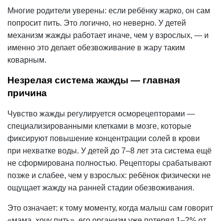
Многие родители уверены: если ребёнку жарко, он сам
попросит пить. Это логично, но неверно. У детей
механизм жажды работает иначе, чем у взрослых, — и
именно это делает
обезвоживание
в жару таким
коварным.
Незрелая система жажды — главная
причина
Чувство жажды регулируется осморецепторами —
специализированными клетками в мозге, которые
фиксируют повышение концентрации солей в крови
при нехватке воды. У детей до 7–8 лет эта система ещё
не сформирована полностью. Рецепторы срабатывают
позже и слабее, чем у взрослых: ребёнок физически не
ощущает жажду на ранней стадии обезвоживания.
Это означает: к тому моменту, когда малыш сам говорит
«мама, хочу пить», его организм уже потерял 1–2% от