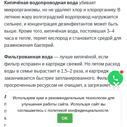
Кипячёная водопроводная вода
убивает
микроорганизмы, но не удаляет
хлор
и хлорорганику. В
летнюю жару волгоградский водопровод нагружается
сильнее, и
концентрация
дезинфектантов может быть
выше. Кроме того, кипячёная вода, постоявшая 3–4
часа в тепле, теряет кислород и становится средой для
размножения бактерий.
Фильтрованная вода
— лучше кипячёной, если
фильтр исправен и картридж свежий. Но летом расход
воды в семье вырастает в 1,5–2 раза, и картридж
заканчивается быстрее запланированного. Фильтр с
×
просроченным ресурсом не очищает, а загрязняет.
Артезианская вода
добывается из водоносных
Используем куки и рекомендательные технологии для
пластов на глубине 50–200 метров, изолированных от
улучшения работы сайта. Используя сайт вы
соглашаетесь с
политикой конфиденциальности.
поверхностных загрязнений. Состав стабилен и не
меняется в зависимости от сезона и нагрузки на
OK
городскую сеть. Нет хлора, нет тяжёлых металлов, нет