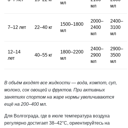
мл
мл
мл
2000–
2400–
1500–1800
7–12 лет
22–40 кг
2400
3100
мл
мл
мл
2400–
2900–
12–14
1800–2200
40–55 кг
2900
3500
лет
мл
мл
мл
В объём входят все жидкости — вода, компот, суп,
молоко, сок овощей и фруктов. При активных
занятиях спортом на жаре нормы увеличиваются
ещё на 200–400 мл.
Для Волгограда, где в июле температура воздуха
регулярно достигает 38–42°С, ориентируйтесь на