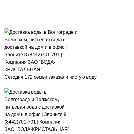
Розыгрыш месячного запаса
«Кристальная IQ». Участвуй 👉
Розыгрыш месячного запаса «Кристальная IQ». Участвуй 👉
Сегодня 172 семьи заказали чистую воду