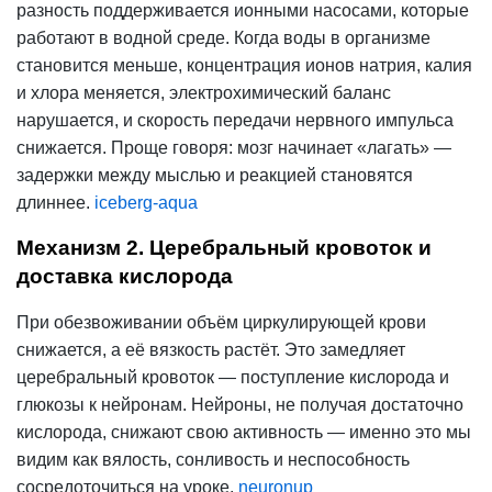
разность поддерживается ионными насосами, которые
работают в водной среде. Когда воды в организме
становится меньше,
концентрация
ионов натрия, калия
и хлора меняется, электрохимический баланс
нарушается, и скорость передачи нервного импульса
снижается. Проще говоря: мозг начинает «лагать» —
задержки между мыслью и реакцией становятся
длиннее.
iceberg-aqua
Механизм 2. Церебральный кровоток и
доставка кислорода
При обезвоживании объём циркулирующей крови
снижается, а её вязкость растёт. Это замедляет
церебральный кровоток — поступление кислорода и
глюкозы к нейронам. Нейроны, не получая достаточно
кислорода, снижают свою активность — именно это мы
видим как вялость, сонливость и неспособность
сосредоточиться на уроке.
neuronup