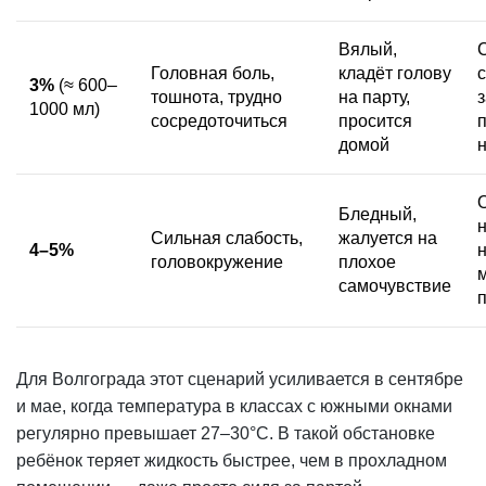
Вялый,
Головная боль,
кладёт голову
3%
(≈ 600–
тошнота, трудно
на парту,
з
1000 мл)
сосредоточиться
просится
домой
Бледный,
Сильная слабость,
жалуется на
4–5%
головокружение
плохое
самочувствие
Для Волгограда этот сценарий усиливается в сентябре
и мае, когда температура в классах с южными окнами
регулярно превышает 27–30°С. В такой обстановке
ребёнок теряет жидкость быстрее, чем в прохладном