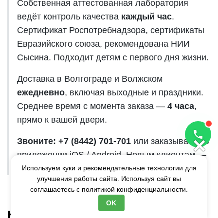
Собственная аттестованная лаборатория
ведёт контроль качества
каждый час
.
Сертификат Роспотребнадзора, сертификаты
Евразийского союза, рекомендована НИИ
Сысина. Подходит детям с первого дня жизни.
Доставка в Волгограде и Волжском
ежедневно
, включая выходные и праздники.
Среднее время с момента заказа —
4 часа
,
прямо к вашей двери.
×
Звоните: +7 (8442) 701-701
или заказывайте в
приложении iOS / Android. Новым клиентам —
стартовый набор со скидкой.
Используем куки и рекомендательные технологии для
улучшения работы сайта. Используя сайт вы
соглашаетесь с
политикой конфиденциальности.
OK
Кратко: чеклист родителя,