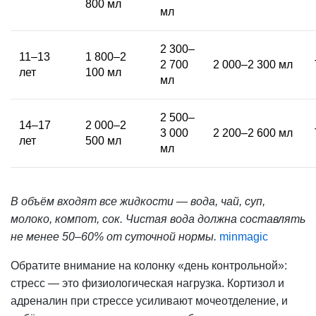
800 мл
мл
2 300–
11–13
1 800–2
2 700
2 000–2 300 мл
лет
100 мл
мл
2 500–
14–17
2 000–2
3 000
2 200–2 600 мл
лет
500 мл
мл
В объём входят все жидкости — вода, чай, суп,
молоко, компот, сок. Чистая вода должна составлять
не менее 50–60% от суточной
нормы
.
minmagic
Обратите внимание на колонку «день контрольной»:
стресс — это физиологическая нагрузка. Кортизол и
адреналин при стрессе усиливают мочеотделение, и