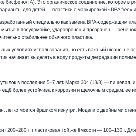
е бисфенол А). Это органическое соединение, которое в ря
рианты для детей — пластики с маркировкой «BPA free» и т
азработанный специально как замена BPA-содержащим пла
мытьё в посудомойке, ударопрочен и прозрачен — ребёнок 
ачительно стабильнее обычного пластика.
ных условиях использования, но есть важный нюанс: не ос
ик начинает выделять в воду продукты деградации полиме
тылок в последние 5–7 лет. Марка 304 (18/8) — пищевая, и
— ещё более устойчива к коррозии и щелочным средам, её и
пин, легко моется ёршиком изнутри. Модели с двойными сте
ит 200–280 г; пластиковая той же ёмкости — 100–130 г. Для