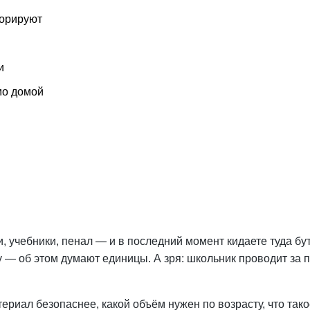
норируют
и
мо домой
учебники, пенал — и в последний момент кидаете туда буты
 — об этом думают единицы. А зря: школьник проводит за па
атериал безопаснее, какой объём нужен по возрасту, что т