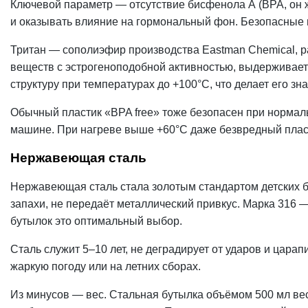
Ключевой параметр — отсутствие бисфенола А (BPA, он ж
и оказывать влияние на гормональный фон. Безопасные ва
Тритан — сополиэфир производства Eastman Chemical, р
веществ с эстрогеноподобной активностью, выдерживает 
структуру при температурах до +100°С, что делает его зн
Обычный пластик «BPA free» тоже безопасен при нормаль
машине. При нагреве выше +60°С даже безвредный пласт
Нержавеющая сталь
Нержавеющая сталь стала золотым стандартом детских бу
запахи, не передаёт металлический привкус. Марка 316 
бутылок это оптимальный
выбор
.
Сталь служит 5–10 лет, не деградирует от ударов и цара
жаркую погоду или на летних сборах.
Из минусов —
вес
. Стальная бутылка объёмом 500 мл вес