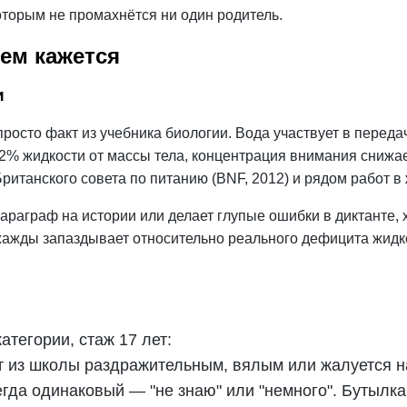
 которым не промахнётся ни один родитель.
чем кажется
и
просто факт из учебника биологии. Вода участвует в перед
–2% жидкости от массы тела,
концентрация
внимания снижает
танского совета по питанию (BNF, 2012) и рядом работ в ж
параграф на истории или делает глупые
ошибки
в диктанте, 
жажды запаздывает относительно реального дефицита жидко
тегории, стаж 17 лет:
ит из школы раздражительным, вялым или жалуется н
егда одинаковый — "не знаю" или "немного". Бутылка