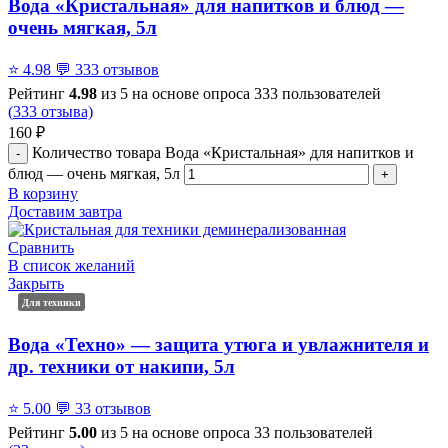
Вода «Кристальная» для напитков и блюд —
очень мягкая, 5л
⭐
4.98
💬
333 отзывов
Рейтинг
4.98
из 5 на основе опроса
333
пользователей
(
333
отзыва)
160
₽
Количество товара Вода «Кристальная» для напитков и
блюд — очень мягкая, 5л
В корзину
Доставим завтра
Сравнить
В список желаний
Закрыть
Для техники
Вода «Техно» — защита утюга и увлажнителя и
др. техники от накипи, 5л
⭐
5.00
💬
33 отзывов
Рейтинг
5.00
из 5 на основе опроса
33
пользователей