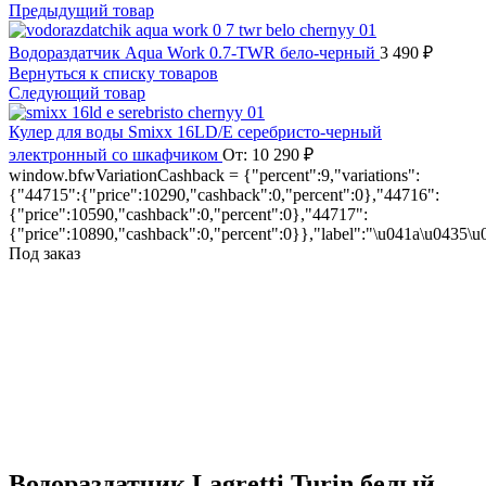
Предыдущий товар
Водораздатчик Aqua Work 0.7-TWR бело-черный
3 490
₽
Вернуться к списку товаров
Следующий товар
Кулер для воды Smixx 16LD/E серебристо-черный
электронный со шкафчиком
От:
10 290
₽
window.bfwVariationCashback = {"percent":9,"variations":
{"44715":{"price":10290,"cashback":0,"percent":0},"44716":
{"price":10590,"cashback":0,"percent":0},"44717":
{"price":10890,"cashback":0,"percent":0}},"label":"\u041a\u0435
Под заказ
Нажмите, чтобы увеличить
Водораздатчик Lagretti Turin белый