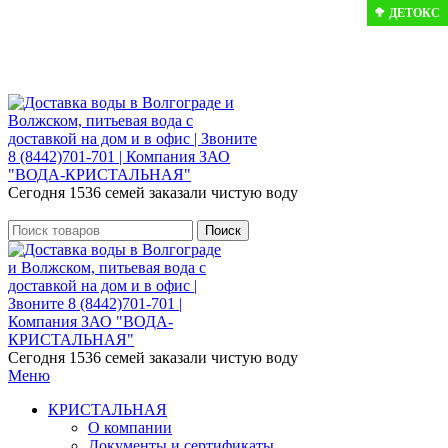
🥦 ДЕТОКС
🥦 ДЕТОКС
Розыгрыш месячного запаса «Кристальная
IQ». Участвуй 👉
Розыгрыш месячного запаса «Кристальная IQ». Участвуй 👉
Сегодня 1536 семей заказали чистую воду
Поиск
Сегодня 1536 семей заказали чистую воду
Меню
КРИСТАЛЬНАЯ
О компании
Документы и сертификаты