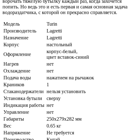
ворочать тяжелую бутылку каждый раз, когда захочется
попить. Но ведь это и есть первая и самая основная задача
водораздатчика, с которой он прекрасно справляется.
Модель
Turin
Производитель
Lagretti
Назначение
Lagretti
Корпус
настольный
корпус-белый,
Оформление
цвет вставок-синий
Нагрев
нет
Охлаждение
нет
Подача воды
нажатием на рычажок
Краников
1
Стаканодержатели
нельзя установить
Установка бутыли
сверху
Индикация работы
нет
Управление
нет
Габариты
250х279х282 мм
Вес
0.65 кг
Напряжение
Не требуется
Производство
Китай