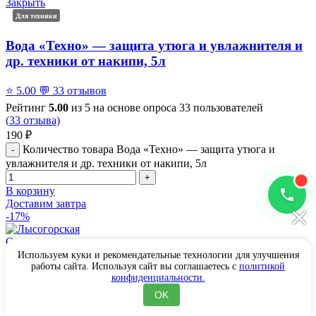
Закрыть
Для техники
Вода «Техно» — защита утюга и увлажнителя и
др. техники от накипи, 5л
⭐
5.00
💬
33 отзывов
Рейтинг
5.00
из 5 на основе опроса
33
пользователей
(
33
отзыва)
190
₽
Количество товара Вода «Техно» — защита утюга и
увлажнителя и др. техники от накипи, 5л
В корзину
Доставим завтра
×
-17%
Сравнить
В список желаний
Используем куки и рекомендательные технологии для улучшения
работы сайта. Используя сайт вы соглашаетесь с
политикой
Закрыть
конфиденциальности.
Лечебная
АКЦИЯ
OK
Вода «Лысогорская» — детокс очищение