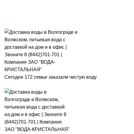
Розыгрыш месячного запаса
«Кристальная IQ». Участвуй 👉
Розыгрыш месячного запаса «Кристальная IQ». Участвуй 👉
Сегодня 172 семьи заказали чистую воду