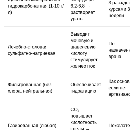
3 раза/де
гидрокарбонатная (1-10 г/
6,2-6,8 →
курсами 3
л)
растворяет
недели
ураты
Выводит
мочевую и
По
Лечебно-столовая
щавелевую
назначен
сульфатно-натриевая
кислоту,
врача
стимулирует
желчеотток
Как основ
Фильтрованная (без
Обеспечивает
если нет
хлора, нейтральная)
гидратацию
артезиан
CO₂
повышает
кислотность
Газированная (любая)
Нежелате
среды →