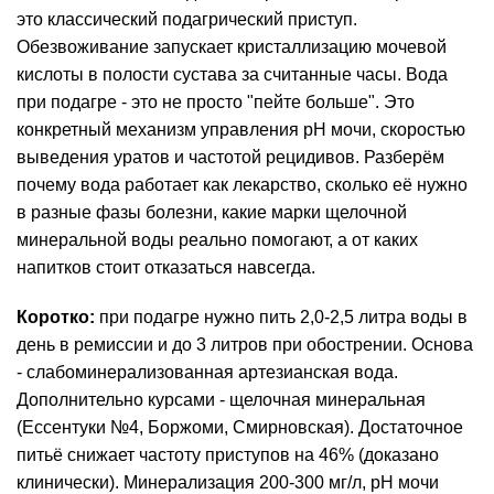
это классический подагрический приступ.
Обезвоживание
запускает кристаллизацию мочевой
кислоты в полости сустава за считанные часы. Вода
при подагре - это не просто "пейте больше". Это
конкретный механизм управления pH мочи, скоростью
выведения уратов и частотой рецидивов. Разберём
почему вода работает как лекарство, сколько её нужно
в разные фазы болезни, какие марки щелочной
минеральной воды реально помогают, а от каких
напитков стоит отказаться навсегда.
Коротко:
при подагре нужно пить 2,0-2,5 литра воды в
день в ремиссии и до 3 литров при обострении. Основа
- слабоминерализованная артезианская вода.
Дополнительно курсами -
щелочная
минеральная
(Ессентуки №4, Боржоми, Смирновская). Достаточное
питьё снижает частоту приступов на 46% (доказано
клинически).
Минерализация
200-300 мг/л, pH мочи