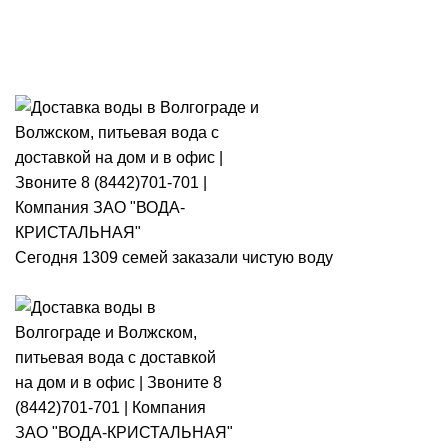
Розыгрыш месячного запаса
«Кристальная IQ». Участвуй 👉
Розыгрыш месячного запаса «Кристальная IQ». Участвуй 👉
Сегодня 1309 семей заказали чистую воду