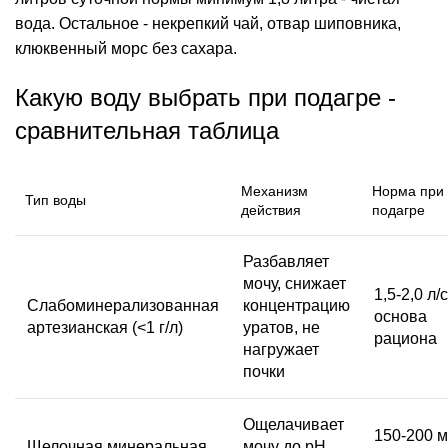
вода. Остальное - некрепкий чай, отвар шиповника,
клюквенный морс без сахара.
Какую воду выбрать при подагре -
сравнительная таблица
Механизм
Норма при
Тип воды
действия
подагре
Разбавляет
мочу, снижает
1,5-2,0 л/с
Слабоминерализованная
концентрацию
основа
артезианская (<1 г/л)
уратов, не
рациона
нагружает
почки
Ощелачивает
150-200 м
Щелочная минеральная
мочу до pH