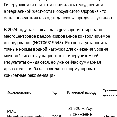
Гиперурикемия при этом сочеталась с ухудшением
артериальной жёсткости и сосудистого здоровья - то
есть последствия выходят далеко за пределы суставов.
В 2024 году на ClinicalTrials.gov зарегистрировано
многоцентровое рандомизированное контролируемое
исследование (NCT06315543). Его цель - установить
точные
нормы
водной нагрузки для снижения уровня
мочевой кислоты у пациентов с гиперурикемией.
Результаты ожидаются, но уже сейчас суммарная
доказательная база позволяет сформулировать
конкретные рекомендации.
Уровень
Исследование
Год
Ключевой вывод
доказат
≥1 920 мл/сут
PMC
→ снижение