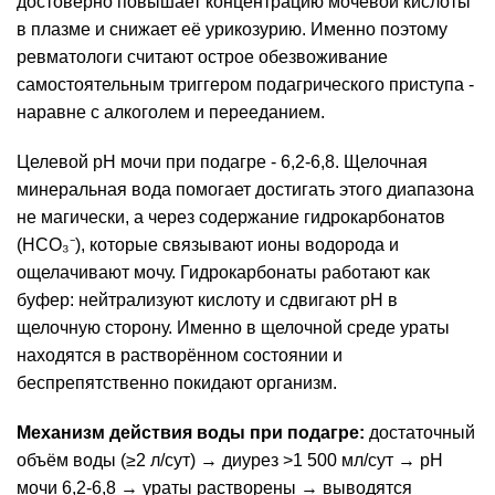
достоверно повышает концентрацию мочевой кислоты
в плазме и снижает её урикозурию. Именно поэтому
ревматологи считают острое обезвоживание
самостоятельным триггером подагрического приступа -
наравне с алкоголем и перееданием.
Целевой pH мочи при подагре - 6,2-6,8. Щелочная
минеральная вода помогает достигать этого диапазона
не магически, а через содержание гидрокарбонатов
(HCO₃⁻), которые связывают ионы водорода и
ощелачивают мочу. Гидрокарбонаты работают как
буфер: нейтрализуют кислоту и сдвигают pH в
щелочную сторону. Именно в щелочной среде ураты
находятся в растворённом состоянии и
беспрепятственно покидают организм.
Механизм действия воды при подагре:
достаточный
объём воды (≥2 л/сут) → диурез >1 500 мл/сут → pH
мочи 6,2-6,8 → ураты растворены → выводятся