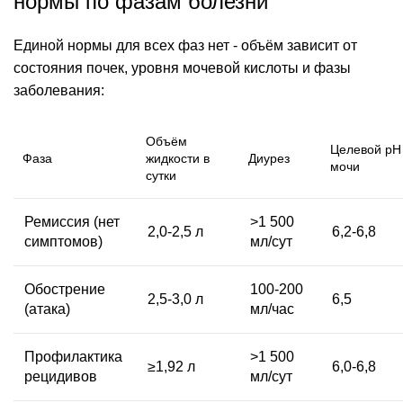
нормы по фазам болезни
Единой нормы для всех фаз нет - объём зависит от
состояния почек, уровня мочевой кислоты и фазы
заболевания:
Объём
Целевой pH
Фаза
жидкости в
Диурез
мочи
сутки
Ремиссия (нет
>1 500
2,0-2,5 л
6,2-6,8
симптомов)
мл/сут
Обострение
100-200
2,5-3,0 л
6,5
(атака)
мл/час
Профилактика
>1 500
≥1,92 л
6,0-6,8
рецидивов
мл/сут