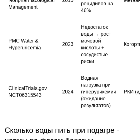
Nonpharmacological
2015
Метаа
рецидивов на
Management
46%
Недостаток
воды → рост
PMC Water &
мочевой
2023
Когорт
Hyperuricemia
кислоты +
сосудистые
риски
Водная
нагрузка при
ClinicalTrials.gov
2024
гиперурикемии
РКИ (и
NCT06315543
(ожидание
результатов)
Сколько воды пить при подагре -