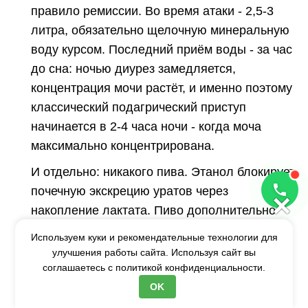
правило ремиссии. Во время атаки - 2,5-3
литра, обязательно щелочную минеральную
воду курсом. Последний приём воды - за час
до сна: ночью диурез замедляется,
концентрация мочи растёт, и именно поэтому
классический подагрический приступ
начинается в 2-4 часа ночи - когда моча
максимально концентрирована.
И отдельно: никакого пива. Этанол блокирует
почечную экскрецию уратов через
×
накопление лактата. Пиво дополнительно
содержит гуанозин - пурин, который
Используем куки и рекомендательные технологии для
разлагается до мочевой кислоты. Это
улучшения работы сайта. Используя сайт вы
двойной удар. За 16 лет практики я не видел
соглашаетесь с
политикой конфиденциальности.
ни одного пациента с подагрой, который
OK
продолжал бы пить пиво и оставался в