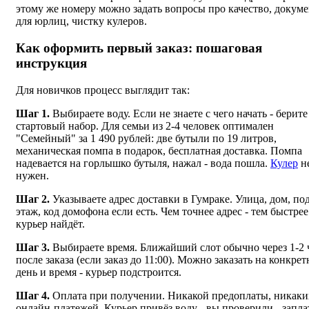
этому же номеру можно задать вопросы про качество, докум
для юрлиц, чистку кулеров.
Как оформить первый заказ: пошаговая
инструкция
Для новичков процесс выглядит так:
Шаг 1.
Выбираете воду. Если не знаете с чего начать - берите
стартовый набор. Для семьи из 2-4 человек оптимален
"Семейный" за 1 490 рублей: две бутыли по 19 литров,
механическая помпа в подарок, бесплатная доставка. Помпа
надевается на горлышко бутыля, нажал - вода пошла.
Кулер
н
нужен.
Шаг 2.
Указываете адрес доставки в Гумраке. Улица, дом, под
этаж, код домофона если есть. Чем точнее адрес - тем быстрее
курьер найдёт.
Шаг 3.
Выбираете время. Ближайший слот обычно через 1-2 
после заказа (если заказ до 11:00). Можно заказать на конкре
день и время - курьер подстроится.
Шаг 4.
Оплата при получении. Никакой предоплаты, никаки
онлайн-платежей. Курьер привёз воду - вы проверили - запл