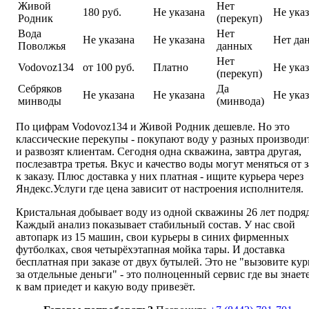
Живой
Нет
180 руб.
Не указана
Не ука
Родник
(перекуп)
Вода
Нет
Не указана
Не указана
Нет да
Поволжья
данных
Нет
Vodovoz134
от 100 руб.
Платно
Не ука
(перекуп)
Себряков
Да
Не указана
Не указана
Не ука
минводы
(минвода)
По цифрам Vodovoz134 и Живой Родник дешевле. Но это
классические перекупы - покупают воду у разных производи
и развозят клиентам. Сегодня одна скважина, завтра другая,
послезавтра третья. Вкус и качество воды могут меняться от з
к заказу. Плюс доставка у них платная - ищите курьера через
Яндекс.Услуги где цена зависит от настроения исполнителя.
Кристальная добывает воду из одной скважины 26 лет подряд
Каждый анализ показывает стабильный состав. У нас свой
автопарк из 15 машин, свои курьеры в синих фирменных
футболках, своя четырёхэтапная мойка тары. И доставка
бесплатная при заказе от двух бутылей. Это не "вызовите кур
за отдельные деньги" - это полноценный сервис где вы знает
к вам приедет и какую воду привезёт.