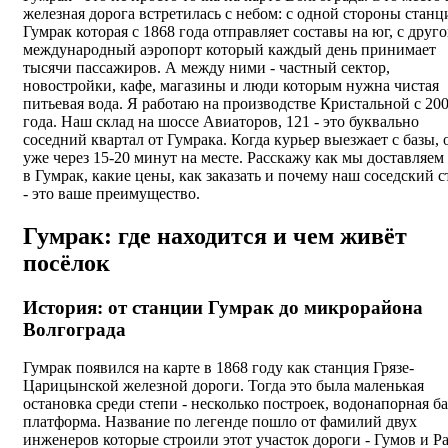
железная дорога встретилась с небом: с одной стороны станц
Гумрак которая с 1868 года отправляет составы на юг, с друго
международный аэропорт который каждый день принимает
тысячи пассажиров. А между ними - частный сектор,
новостройки, кафе, магазины и люди которым нужна чистая
питьевая вода. Я работаю на производстве Кристальной с 20
года. Наш склад на шоссе Авиаторов, 121 - это буквально
соседний квартал от Гумрака. Когда курьер выезжает с базы, 
уже через 15-20 минут на месте. Расскажу как мы доставляем
в Гумрак, какие цены, как заказать и почему наш соседский с
- это ваше преимущество.
Гумрак: где находится и чем живёт
посёлок
История: от станции Гумрак до микрорайона
Волгограда
Гумрак появился на карте в 1868 году как станция Грязе-
Царицынской железной дороги. Тогда это была маленькая
остановка среди степи - несколько построек, водонапорная б
платформа. Название по легенде пошло от фамилий двух
инженеров которые строили этот участок дороги - Гумов и Ра