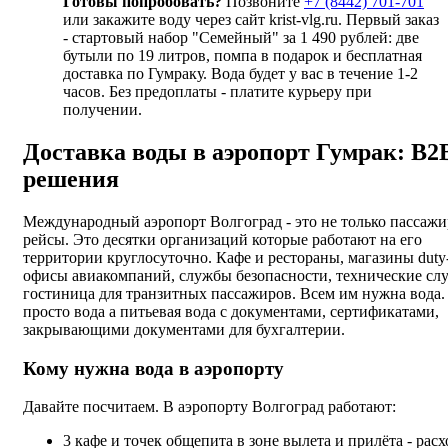
Готовы попробовать?
Позвоните
+7 (8442) 701-701
или закажите воду через сайт krist-vlg.ru. Первый заказ
- стартовый набор "Семейный" за 1 490 рублей: две
бутыли по 19 литров, помпа в подарок и бесплатная
доставка по Гумраку. Вода будет у вас в течение 1-2
часов. Без предоплаты - платите курьеру при
получении.
Доставка воды в аэропорт Гумрак: B2
решения
Международный аэропорт Волгоград - это не только пассаж
рейсы. Это десятки организаций которые работают на его
территории круглосуточно. Кафе и рестораны, магазины duty-
офисы авиакомпаний, службы безопасности, технические сл
гостиница для транзитных пассажиров. Всем им нужна вода.
просто вода а питьевая вода с документами, сертификатами,
закрывающими документами для бухгалтерии.
Кому нужна вода в аэропорту
Давайте посчитаем. В аэропорту Волгоград работают:
3 кафе и точек общепита в зоне вылета и прилёта - расх