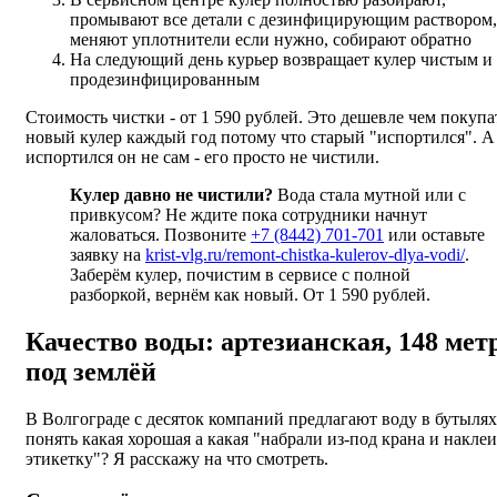
промывают все детали с дезинфицирующим раствором,
меняют уплотнители если нужно, собирают обратно
На следующий день курьер возвращает кулер чистым и
продезинфицированным
Стоимость чистки - от 1 590 рублей. Это дешевле чем покупа
новый кулер каждый год потому что старый "испортился". А
испортился он не сам - его просто не чистили.
Кулер давно не чистили?
Вода стала мутной или с
привкусом? Не ждите пока сотрудники начнут
жаловаться. Позвоните
+7 (8442) 701-701
или оставьте
заявку на
krist-vlg.ru/remont-chistka-kulerov-dlya-vodi/
.
Заберём кулер, почистим в сервисе с полной
разборкой, вернём как новый. От 1 590 рублей.
Качество воды: артезианская, 148 мет
под землёй
В Волгограде с десяток компаний предлагают воду в бутылях
понять какая хорошая а какая "набрали из-под крана и накле
этикетку"? Я расскажу на что смотреть.