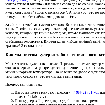
кулера тепло и влажно - идеальная среда для бактерий. Даже 
вы заказываете самую чистую артезианскую воду, через гряз
кулер она станет "водой с привкусом". А привкус - это не пр
невкусно, это биоплёнка которую вы пьёте.
За 26 лет я перебрал тысячи кулеров. Внутри такое что лучше
знать. Особенно если кулер стоит в офисе где им пользуются 
человек, каждый третий не моет руки, кто-то наливает чай п
над краником. Через полгода без чистки внутри кулера образ
стабильная экосистема. Видели когда-нибудь зелёный налёт н
кранике? Это она и есть.
Как мы чистим кулеры: забор - сервис - возврат
Мы не чистим кулеры на выезде. Нормально вымыть кулер 
только в сервисном центре где есть давление воды, специаль
химия и горячая температура. На коленке во дворе с бутылко
чистящего средства - это не чистка а имитация.
Процесс выглядит так:
Вы оставляете заявку по телефону
+7 (8442) 701-701
ил
через сайт krist-vlg.ru
Наш курьер забирает кулер в удобное для вас время
В сервисном центре кулер полностью разбирают,