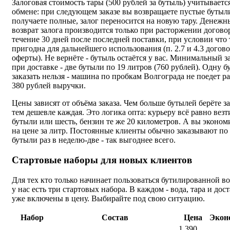
Залоговая стоимость тары (500 рублей за бутыль) учитываетс
обмене: при следующем заказе вы возвращаете пустые бутыл
получаете полные, залог переносится на новую тару. Денеж
возврат залога производится только при расторжении догово
течение 30 дней после последней поставки, при условии что 
пригодна для дальнейшего использования (п. 2.7 и 4.3 догово
оферты). Не вернёте - бутыль остаётся у вас. Минимальный з
при доставке - две бутыли по 19 литров (760 рублей). Одну б
заказать нельзя - машина по пробкам Волгограда не поедет р
380 рублей выручки.
Цены зависят от объёма заказа. Чем больше бутылей берёте за 
тем дешевле каждая. Это логика опта: курьеру всё равно везт
бутыли или шесть, бензин те же 20 километров. А вы эконом
на цене за литр. Постоянные клиенты обычно заказывают по 
бутыли раз в неделю-две - так выгоднее всего.
Стартовые наборы для новых клиентов
Для тех кто только начинает пользоваться бутилированной во
у нас есть три стартовых набора. В каждом - вода, тара и дос
уже включены в цену. Выбирайте под свою ситуацию.
Набор
Состав
Цена
Экон
1 390