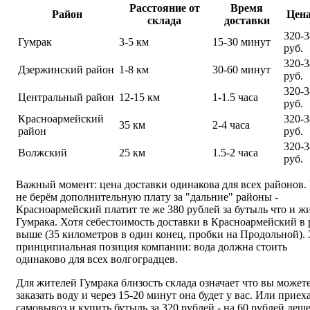
Расстояние от
Время
Район
Цена
склада
доставки
320-3
Гумрак
3-5 км
15-30 минут
руб.
320-3
Дзержинский район
1-8 км
30-60 минут
руб.
320-3
Центральный район
12-15 км
1-1.5 часа
руб.
Красноармейский
320-3
35 км
2-4 часа
район
руб.
320-3
Волжский
25 км
1.5-2 часа
руб.
Важный момент: цена доставки одинакова для всех районов
не берём дополнительную плату за "дальние" районы -
Красноармейский платит те же 380 рублей за бутыль что и ж
Гумрака. Хотя себестоимость доставки в Красноармейский в 
выше (35 километров в один конец, пробки на Продольной).
принципиальная позиция компании: вода должна стоить
одинаково для всех волгоградцев.
Для жителей Гумрака близость склада означает что вы может
заказать воду и через 15-20 минут она будет у вас. Или приех
самовывоз и купить бутыль за 320 рублей - на 60 рублей деш