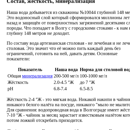
Состав, жёсткость, минерализация
Наша вода добывается из скважины №10044 глубиной 148 ме
Это водоносный слой который сформировался миллионы лет
назад и защищён от поверхностных загрязнений десятками с
породы. Что попадает в Волгу с городскими стоками - к нам 
глубину 148 метров не доходит.
По составу вода артезианская столовая - не лечебная и не леч
столовая. Это значит что её можно пить каждый день без
ограничений, готовить на ней, давать детям. Основные
показатели:
Показатель
Наша вода
Норма для столовой в
Общая
минерализация
200-500 мг/л
100-1000 мг/л
Жёсткость
2.0-4.5 °Ж
до 7 °Ж
pH
6.8-7.4
6.5-8.5
Жёсткость 2-4 °Ж - это мягкая вода. Никакой накипи в чайни
никакого белого налёта на посуде, никакого "мыло не мылитс
Для сравнения: водопроводная вода в Волгограде имеет жёст
7-10 °Ж - чайник за месяц зарастает известковым налётом ко
потом ложкой отскребать приходится.