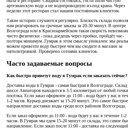
была в ресторане. Свадьба состоялась, гости пили чистую
артезианскую воду а не водопроводную из-под крана. Через
неделю этот ресторан стал нашим постоянным клиентом.
Такие истории случаются регулярно. Близость склада позвол
нам реагировать на срочные заказы за 20-30 минут. В центре
Волгограда или в Красноармейском такая скорость невозмож
чисто физически - пока доедешь через пробки, пройдёт час-
полтора минимум. Гумрак в этом смысле уникален: мы реаль
можем привезти воду быстрее чем вы сходите в магазин за
пятилитровкой. Проверено сотнями клиентов.
Часто задаваемые вопросы
Как быстро привезут воду в Гумрак если заказать сейчас?
Доставка воды в Гумрак - самая быстрая в Волгограде. Склад
шоссе Авиаторов находится в 3-5 километрах от любой точк
посёлка. Если заказ оформлен до 11:00 - вода будет у вас в те
1-2 часов. Курьер доезжает за 15-20 минут. Это самое быстрое
направление доставки воды среди всех районов Волгограда.
Если заказ оформлен до 11:00 - вода будет у вас в течение 1-2
часов. В Гумрак мы едем 15-20 минут от склада, это самое бы
направление. Если заказ после 11:00 - доставка на следующи