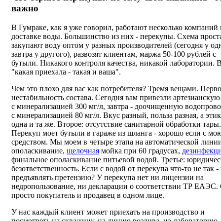
важно
В Гумраке, как я уже говорил, работают несколько компаний
доставке воды. Большинство из них - перекупы. Схема прост
закупают воду оптом у разных производителей (сегодня у од
завтра у другого), развозят клиентам, маржа 50-100 рублей с
бутыли. Никакого контроля качества, никакой лаборатории. 
"какая приехала - такая и ваша".
Чем это плохо для вас как потребителя? Тремя вещами. Перво
нестабильность состава. Сегодня вам привезли артезианскую
с минерализацией 300 мг/л, завтра - доочищенную водопров
с минерализацией 80 мг/л. Вкус разный, польза разная, а эти
одна и та же. Второе: отсутствие санитарной обработки тары.
Перекуп моет бутыли в гараже из шланга - хорошо если с м
средством. Мы моем в четыре этапа на автоматической линии
ополаскивание,
щелочная
мойка при 60 градусах,
дезинфекц
финальное ополаскивание питьевой водой. Третье: юридичес
безответственность. Если с водой от перекупа что-то не так -
предъявлять претензию? У перекупа нет ни лицензии на
недропользование, ни декларации о соответствии ТР ЕАЭС.
просто покупатель и продавец в одном лице.
У нас каждый клиент может приехать на производство и
посмотреть на скважину, на линию розлива, на лабораторию.