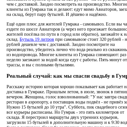
чем с доставкой. Заодно посмотреть на производство. Многи
клиенты из Гумрака так и делают: едут мимо Авиаторов, зае
на склад, берут пару бутылей. И дёшево и надёжно.
Ещё один плюс для жителей Гумрака - самовывоз. Если вы ч
ездите по шоссе Авиаторов (а через него проезжает большин
жителей посёлка по пути в город или обратно), заезжайте к н
склад.
Бутыль 19 литров
при самовывозе стоит 320 рублей - н
рублей дешевле чем с доставкой. Заодно посмотрите на
производство, убедитесь лично что вода реально из скважины
из водопровода. Многие клиенты из Гумрака совмещают: раз
неделю заезжают за водой когда едут с работы. Пять минут от
трассы, и вы с полными бутылями.
Реальный случай: как мы спасли свадьбу в Гум
Расскажу историю которая хорошо показывает как работает 
доставка в Гумраке. Прошлым летом, в июле, звонок в пятни
вечером. Женщина, голос взволнованный: "У нас завтра свад
ресторан в аэропорту, а поставщик воды подвёл - не привёз за
Нужно 15 бутылей до 10 утра". Суббота, пик свадебного сезо
все курьеры расписаны. Но Гумрак - это пять километров от
склада. Я перестроил маршруты двух утренних курьеров,
загрузили 15 бутылей в дополнительную машину и к 9:30 во