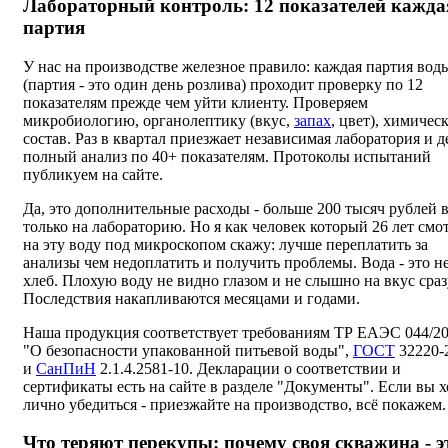
Лабораторный контроль: 12 показателей кажда
партия
У нас на производстве железное правило: каждая партия вод
(партия - это один день розлива) проходит проверку по 12
показателям прежде чем уйти клиенту. Проверяем
микробиологию, органолептику (вкус,
запах
, цвет), химичес
состав. Раз в квартал приезжает независимая лаборатория и д
полный анализ по 40+ показателям. Протоколы испытаний
публикуем на сайте.
Да, это дополнительные расходы - больше 200 тысяч рублей в
только на лабораторию. Но я как человек который 26 лет смо
на эту воду под микроскопом скажу: лучше переплатить за
анализы чем недоплатить и получить проблемы. Вода - это н
хлеб. Плохую воду не видно глазом и не слышно на вкус сраз
Последствия накапливаются месяцами и годами.
Наша продукция соответствует требованиям ТР ЕАЭС 044/2
"О безопасности упакованной питьевой воды",
ГОСТ
32220-
и
СанПиН
2.1.4.2581-10. Декларации о соответствии и
сертификаты есть на сайте в разделе "Документы". Если вы х
лично убедиться - приезжайте на производство, всё покажем.
Что теряют перекупы: почему своя скважина - э