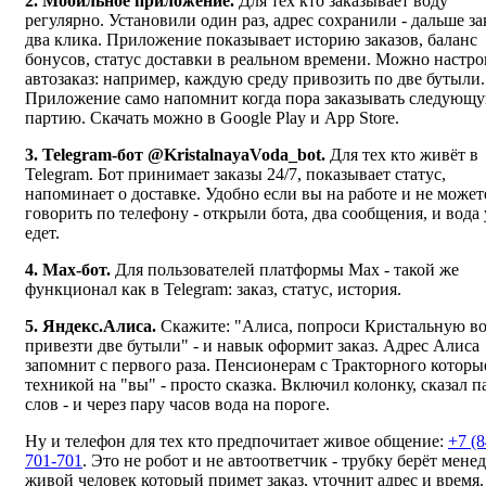
2. Мобильное приложение.
Для тех кто заказывает воду
регулярно. Установили один раз, адрес сохранили - дальше за
два клика. Приложение показывает историю заказов, баланс
бонусов, статус доставки в реальном времени. Можно настро
автозаказ: например, каждую среду привозить по две бутыли.
Приложение само напомнит когда пора заказывать следующ
партию. Скачать можно в Google Play и App Store.
3. Telegram-бот @KristalnayaVoda_bot.
Для тех кто живёт в
Telegram. Бот принимает заказы 24/7, показывает статус,
напоминает о доставке. Удобно если вы на работе и не может
говорить по телефону - открыли бота, два сообщения, и вода
едет.
4. Max-бот.
Для пользователей платформы Max - такой же
функционал как в Telegram: заказ, статус, история.
5. Яндекс.Алиса.
Скажите: "Алиса, попроси Кристальную в
привезти две бутыли" - и навык оформит заказ. Адрес Алиса
запомнит с первого раза. Пенсионерам с Тракторного которы
техникой на "вы" - просто сказка. Включил колонку, сказал п
слов - и через пару часов вода на пороге.
Ну и телефон для тех кто предпочитает живое общение:
+7 (8
701-701
. Это не робот и не автоответчик - трубку берёт мене
живой человек который примет заказ, уточнит адрес и время