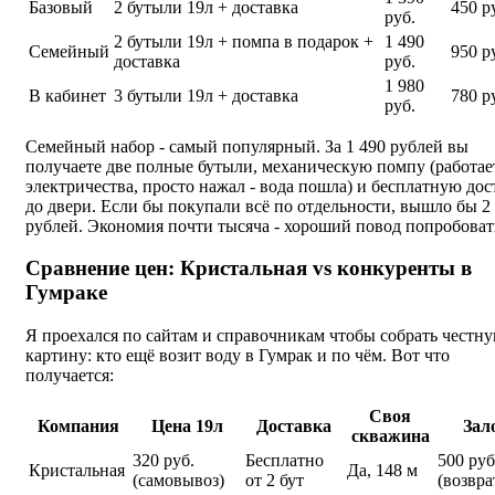
Базовый
2 бутыли 19л + доставка
450 р
руб.
2 бутыли 19л + помпа в подарок +
1 490
Семейный
950 р
доставка
руб.
1 980
В кабинет
3 бутыли 19л + доставка
780 р
руб.
Семейный набор - самый популярный. За 1 490 рублей вы
получаете две полные бутыли, механическую помпу (работае
электричества, просто нажал - вода пошла) и бесплатную дос
до двери. Если бы покупали всё по отдельности, вышло бы 2
рублей. Экономия почти тысяча - хороший повод попробоват
Сравнение цен: Кристальная vs конкуренты в
Гумраке
Я проехался по сайтам и справочникам чтобы собрать честн
картину: кто ещё возит воду в Гумрак и по чём. Вот что
получается:
Своя
Компания
Цена 19л
Доставка
Зал
скважина
320 руб.
Бесплатно
500 руб
Кристальная
Да, 148 м
(самовывоз)
от 2 бут
(возвра