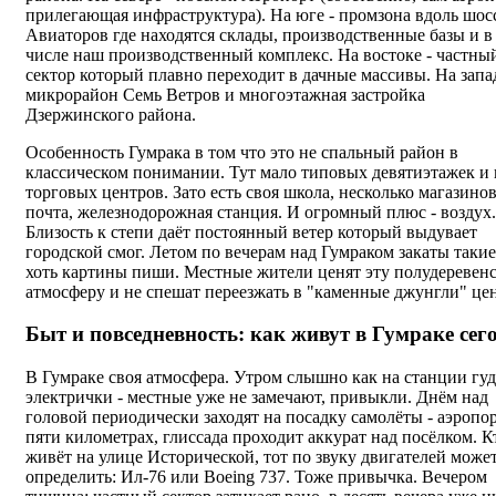
прилегающая инфраструктура). На юге - промзона вдоль шос
Авиаторов где находятся склады, производственные базы и в
числе наш производственный комплекс. На востоке - частны
сектор который плавно переходит в дачные массивы. На запад
микрорайон Семь Ветров и многоэтажная застройка
Дзержинского района.
Особенность Гумрака в том что это не спальный район в
классическом понимании. Тут мало типовых девятиэтажек и 
торговых центров. Зато есть своя школа, несколько магазинов
почта, железнодорожная станция. И огромный плюс - воздух.
Близость к степи даёт постоянный ветер который выдувает
городской смог. Летом по вечерам над Гумраком закаты такие
хоть картины пиши. Местные жители ценят эту полудеревен
атмосферу и не спешат переезжать в "каменные джунгли" цен
Быт и повседневность: как живут в Гумраке сег
В Гумраке своя атмосфера. Утром слышно как на станции гуд
электрички - местные уже не замечают, привыкли. Днём над
головой периодически заходят на посадку самолёты - аэропор
пяти километрах, глиссада проходит аккурат над посёлком. К
живёт на улице Исторической, тот по звуку двигателей може
определить: Ил-76 или Boeing 737. Тоже привычка. Вечером