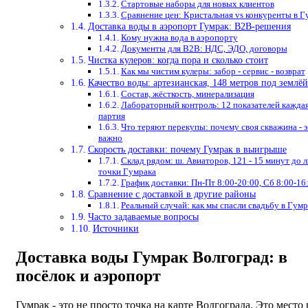
Стартовые наборы для новых клиентов
Сравнение цен: Кристальная vs конкуренты в Г
Доставка воды в аэропорт Гумрак: B2B-решения
Кому нужна вода в аэропорту
Документы для B2B: НДС, ЭДО, договоры
Чистка кулеров: когда пора и сколько стоит
Как мы чистим кулеры: забор - сервис - возврат
Качество воды: артезианская, 148 метров под землёй
Состав, жёсткость, минерализация
Лабораторный контроль: 12 показателей кажда
партия
Что теряют перекупы: почему своя скважина - 
важно
Скорость доставки: почему Гумрак в выигрыше
Склад рядом: ш. Авиаторов, 121 - 15 минут до 
точки Гумрака
График доставки: Пн-Пт 8:00-20:00, Сб 8:00-16
Сравнение с доставкой в другие районы
Реальный случай: как мы спасли свадьбу в Гумр
Часто задаваемые вопросы
Источники
Доставка воды Гумрак Волгоград: в
посёлок и аэропорт
Гумрак - это не просто точка на карте Волгограда. Это место 