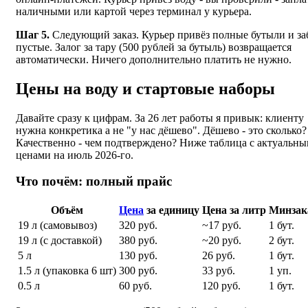
наличными или картой через терминал у курьера.
Шаг 5.
Следующий заказ. Курьер привёз полные бутыли и за
пустые. Залог за тару (500 рублей за бутыль) возвращается
автоматически. Ничего дополнительно платить не нужно.
Цены на воду и стартовые наборы
Давайте сразу к цифрам. За 26 лет работы я привык: клиенту
нужна конкретика а не "у нас дёшево". Дёшево - это сколько?
Качественно - чем подтверждено? Ниже таблица с актуальн
ценами на июль 2026-го.
Что почём: полный прайс
Объём
Цена
за единицу
Цена за литр
Минзак
19 л (самовывоз)
320 руб.
~17 руб.
1 бут.
19 л (с доставкой)
380 руб.
~20 руб.
2 бут.
5 л
130 руб.
26 руб.
1 бут.
1.5 л (упаковка 6 шт)
300 руб.
33 руб.
1 уп.
0.5 л
60 руб.
120 руб.
1 бут.