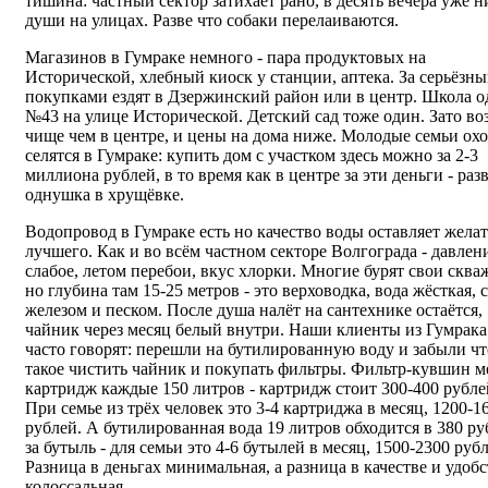
тишина: частный сектор затихает рано, в десять вечера уже н
души на улицах. Разве что собаки перелаиваются.
Магазинов в Гумраке немного - пара продуктовых на
Исторической, хлебный киоск у станции, аптека. За серьёзн
покупками ездят в Дзержинский район или в центр. Школа о
№43 на улице Исторической. Детский сад тоже один. Зато во
чище чем в центре, и цены на дома ниже. Молодые семьи ох
селятся в Гумраке: купить дом с участком здесь можно за 2-3
миллиона рублей, в то время как в центре за эти деньги - раз
однушка в хрущёвке.
Водопровод в Гумраке есть но качество воды оставляет желат
лучшего. Как и во всём частном секторе Волгограда - давлен
слабое, летом перебои, вкус хлорки. Многие бурят свои скв
но глубина там 15-25 метров - это верховодка, вода жёсткая, с
железом и песком. После душа налёт на сантехнике остаётся,
чайник через месяц белый внутри. Наши клиенты из Гумрака
часто говорят: перешли на бутилированную воду и забыли чт
такое чистить чайник и покупать фильтры. Фильтр-кувшин м
картридж каждые 150 литров - картридж стоит 300-400 рубле
При семье из трёх человек это 3-4 картриджа в месяц, 1200-1
рублей. А бутилированная вода 19 литров обходится в 380 ру
за бутыль - для семьи это 4-6 бутылей в месяц, 1500-2300 руб
Разница в деньгах минимальная, а разница в качестве и удобс
колоссальная.