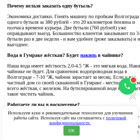
Почему нельзя заказать одну бутыль?
Экономика доставки. Гонять машину по пробкам Волгограда
одного бутыля за 380 рублей - это 20 километров бензина и
полчаса времени курьера. Две бутыли (760 рублей) уже
оправдывают выезд. Большинство клиентов заказывают по 3
бутыли раз в две недели - и вам удобнее (реже заказывать) и 
выгоднее.
Вода в Гумраке жёсткая? Будет
накипь
в чайнике?
Наша вода имеет жёсткость 2.0-4.5 °Ж - это мягкая вода. Нак
чайнике не будет. Для сравнения: водопроводная вода в
Волгограде - 7-10 °Ж, чайник зарастает за месяц. Если у вас
частный дом со своей скважиной в Гумраке - местная вода ск
всего жёсткая, с железом. На бутилированной воде вы забудет
×
такое чистить чайник.
Работаете ли вы в воскресенье?
Используем куки и рекомендательные технологии для улучшения
Нет, воскресенье - выходной. Производство и склад закрыты,
работы сайта. Используя сайт вы соглашаетесь с
политикой
машины на обслуживании. Заказы через сайт и ботов
конфиденциальности.
принимаются круглосуточно но обрабатываются в понедельн
OK
Если нужна вода на выходные - заказывайте в пятницу до 18
или в субботу до 15.