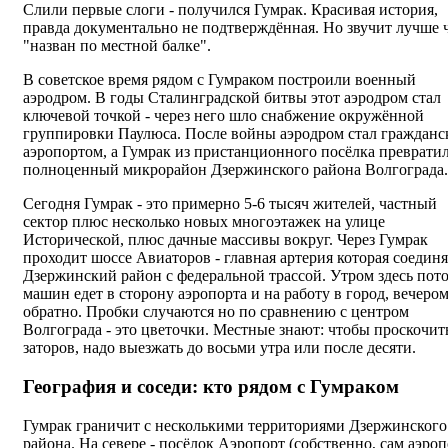
Слили первые слоги - получился Гумрак. Красивая история,
правда документально не подтверждённая. Но звучит лучше 
"назван по местной балке".
В советское время рядом с Гумраком построили военный
аэродром. В годы Сталинградской битвы этот аэродром стал
ключевой точкой - через него шло снабжение окружённой
группировки Паулюса. После войны аэродром стал граждан
аэропортом, а Гумрак из пристанционного посёлка превратил
полноценный микрорайон Дзержинского района Волгограда.
Сегодня Гумрак - это примерно 5-6 тысяч жителей, частный
сектор плюс несколько новых многоэтажек на улице
Исторической, плюс дачные массивы вокруг. Через Гумрак
проходит шоссе Авиаторов - главная артерия которая соединя
Дзержинский район с федеральной трассой. Утром здесь пот
машин едет в сторону аэропорта и на работу в город, вечером
обратно. Пробки случаются но по сравнению с центром
Волгограда - это цветочки. Местные знают: чтобы проскочить
заторов, надо выезжать до восьми утра или после десяти.
География и соседи: кто рядом с Гумраком
Гумрак граничит с несколькими территориями Дзержинского
района. На севере - посёлок Аэропорт (собственно, сам аэроп