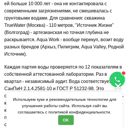
ей больше 10 000 лет - она не контактировала с
современными загрязнениями, не смешивалась с
грунтовыми водами. Для сравнения: скважина
TrueWater (Москва) - 110 метров, "Источник Жизни"
(Волгоград) - артезианская но точная глубина не
раскрывается. Aqua Work - вообще перекуп, возит воду
разных брендов (Архыз, Пилигрим, Aqua Valley, Родной
Источник).
Каждая партия воды проверяется по 12 показателям в
собственной аттестованной лаборатории. Раз в
×
квартал - независимый аудит. Вода соответствует
СанПиН 2.1.4.2581-10 и
ГОСТ
Р 51232-98. Это
столовая вода - можно пить без ограничений. Контроль
Используем куки и рекомендательные технологии для
качества - каждый час. Не раз в день, не раз в неделю -
улучшения работы сайта. Используя сайт вы
каждый час лаборант берёт пробу и проверяет 12
соглашаетесь с
политикой конфиденциальности.
показателей: pH, жёсткость, минерализацию,
OK
содержание кальция, магния, хлоридов, сульфатов,