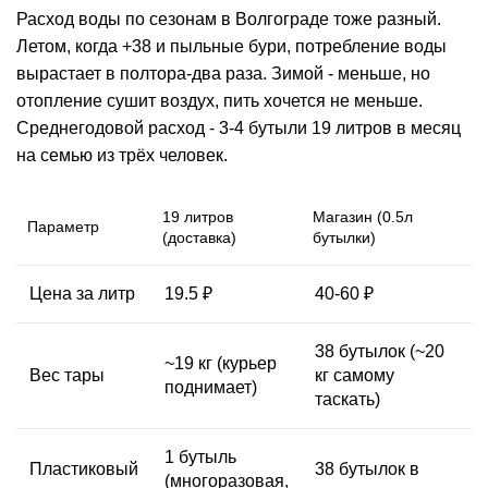
Расход воды по сезонам в Волгограде тоже разный.
Летом, когда +38 и пыльные бури, потребление воды
вырастает в полтора-два раза. Зимой - меньше, но
отопление сушит воздух, пить хочется не меньше.
Среднегодовой расход - 3-4 бутыли 19 литров в месяц
на семью из трёх человек.
19 литров
Магазин (0.5л
Параметр
(доставка)
бутылки)
Цена
за литр
19.5 ₽
40-60 ₽
38 бутылок (~20
~19 кг (курьер
Вес
тары
кг самому
поднимает)
таскать)
1 бутыль
Пластиковый
38 бутылок в
(многоразовая,