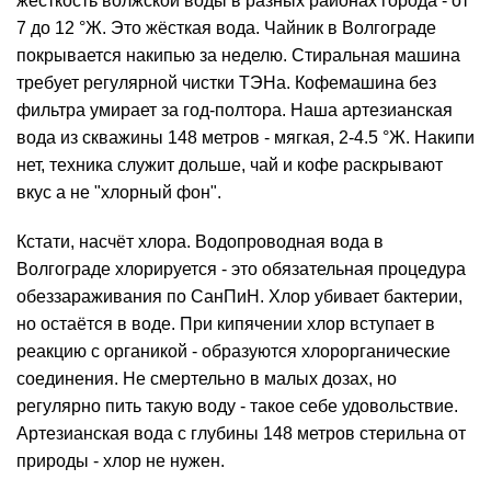
жёсткость волжской воды в разных районах города - от
7 до 12 °Ж. Это жёсткая вода. Чайник в Волгограде
покрывается накипью за неделю. Стиральная машина
требует регулярной чистки ТЭНа. Кофемашина без
фильтра умирает за год-полтора. Наша артезианская
вода из скважины 148 метров - мягкая, 2-4.5 °Ж. Накипи
нет, техника служит дольше, чай и кофе раскрывают
вкус а не "хлорный фон".
Кстати, насчёт хлора. Водопроводная вода в
Волгограде хлорируется - это обязательная процедура
обеззараживания по
СанПиН
.
Хлор
убивает бактерии,
но остаётся в воде. При кипячении хлор вступает в
реакцию с органикой - образуются хлорорганические
соединения. Не смертельно в малых дозах, но
регулярно пить такую воду - такое себе удовольствие.
Артезианская вода с глубины 148 метров стерильна от
природы - хлор не нужен.