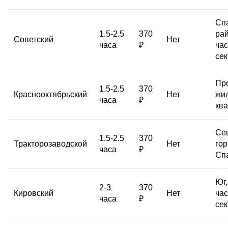
Сп
1.5-2.5
370
рай
Советский
Нет
часа
₽
час
сек
Пр
1.5-2.5
370
Краснооктябрьский
Нет
жи
часа
₽
кв
Се
1.5-2.5
370
Тракторозаводской
Нет
гор
часа
₽
Сп
Юг,
2-3
370
Кировский
Нет
ча
часа
₽
сек