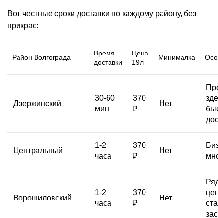
Вот честные сроки доставки по каждому району, без
прикрас:
Время
Цена
Район Волгограда
Минималка
Осо
доставки
19л
Пр
30-60
370
зде
Дзержинский
Нет
мин
₽
бы
до
1-2
370
Биз
Центральный
Нет
часа
₽
мн
Ря
1-2
370
це
Ворошиловский
Нет
часа
₽
ст
зас