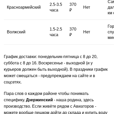
Са
2.5-3.5
370
Красноармейский
Нет
дал
часа
₽
км 
Гор
1.5-2.5
370
Волжский
Нет
спу
часа
₽
мин
График доставки: понедельник-пятница с 8 до 20,
суббота с 8 до 16. Воскресенье - выходной (и у
курьеров должен быть выходной). В праздники график
может смещаться - предупреждаем на сайте и в
соцсетях.
Пара слов о каждом районе чтобы понимать
специфику.
Дзержинский
- наша родина, здесь
производство. Если живёте рядом с Авиаторов -
можете вообще пешком дойти до склада и купить воду