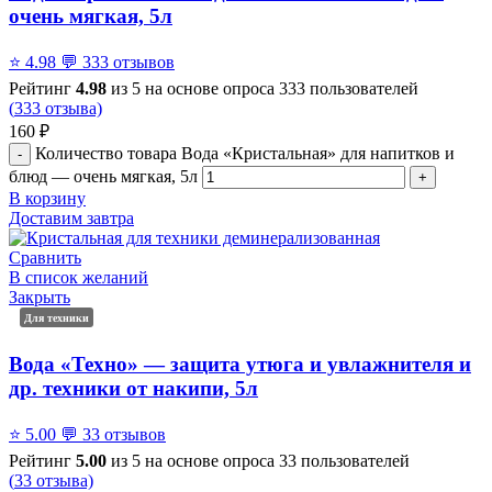
очень мягкая, 5л
⭐
4.98
💬
333 отзывов
Рейтинг
4.98
из 5 на основе опроса
333
пользователей
(
333
отзыва)
160
₽
Количество товара Вода «Кристальная» для напитков и
блюд — очень мягкая, 5л
В корзину
Доставим завтра
Сравнить
В список желаний
Закрыть
Для техники
Вода «Техно» — защита утюга и увлажнителя и
др. техники от накипи, 5л
⭐
5.00
💬
33 отзывов
Рейтинг
5.00
из 5 на основе опроса
33
пользователей
(
33
отзыва)