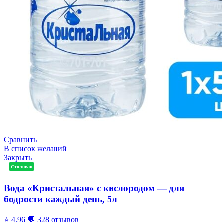
Сравнить
В список желаний
Закрыть
Столовая
Вода «Кристальная» с кислородом — для
бодрости каждый день, 5л
⭐
4.96
💬
328 отзывов