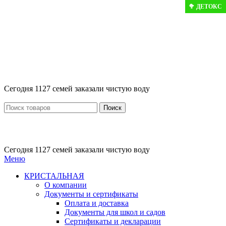
🥦 ДЕТОКС
🥦 ДЕТОКС
Розыгрыш месячного запаса «Кристальная
IQ». Участвуй 👉
Розыгрыш месячного запаса «Кристальная IQ». Участвуй 👉
Сегодня 1127 семей заказали чистую воду
Поиск
Сегодня 1127 семей заказали чистую воду
Меню
КРИСТАЛЬНАЯ
О компании
Документы и сертификаты
Оплата и доставка
Документы для школ и садов
Сертификаты и декларации