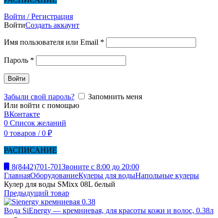
Войти / Регистрация
Войти
Создать аккаунт
Имя пользователя или Email
*
Пароль
*
Войти
Забыли свой пароль?
Запомнить меня
Или войти с помощью
ВКонтакте
0
Список желаний
0
товаров
/
0
₽
РАСПИСАНИЕ
8(8442)701-701
Звоните с 8:00 до 20:00
Главная
Оборудование
Кулеры для воды
Напольные кулеры
Кулер для воды SMixx 08L белый
Предыдущий товар
Вода SiEnergy — кремниевая, для красоты кожи и волос, 0.38л