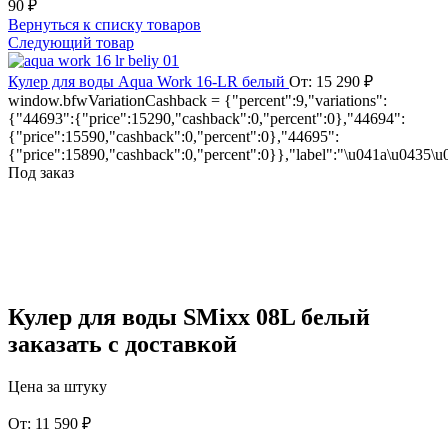
90
₽
Вернуться к списку товаров
Следующий товар
Кулер для воды Aqua Work 16-LR белый
От:
15 290
₽
window.bfwVariationCashback = {"percent":9,"variations":
{"44693":{"price":15290,"cashback":0,"percent":0},"44694":
{"price":15590,"cashback":0,"percent":0},"44695":
{"price":15890,"cashback":0,"percent":0}},"label":"\u041a\u0435
Под заказ
Нажмите, чтобы увеличить
Кулер для воды SMixx 08L белый
заказать c доставкой
Цена за штуку
От:
11 590
₽