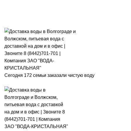
Розыгрыш месячного запаса
«Кристальная IQ». Участвуй 👉
Розыгрыш месячного запаса «Кристальная IQ». Участвуй 👉
Сегодня 172 семьи заказали чистую воду