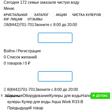
Сегодня 172 семьи заказали чистую воду
Меню
КРИСТАЛЬНАЯ
КАТАЛОГ
АКЦИИ
ЧИСТКА КУЛЕРОВ
ЮР. ЛИЦАМ
ОТЗЫВЫ
8(8442)701-701
Звоните с 8:00 до 20:00
РАСПИСАНИЕ
Войти / Регистрация
0
Список желаний
0
товаров
/
0
₽
РАСПИСАНИЕ
8(8442)701-701
Звоните с 8:00 до 20:00
Главная
Оборудование
Кулеры для воды
Напольные
Закрыть
Закрыть
Закрыть
Закрыть
Закрыть
Закрыть
Закрыть
Закрыть
Закрыть
🥦 ДЕТОКС
кулеры
Кулер для воды Aqua Work R33-B
Предыдущий товар