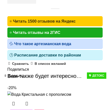
⭐
Читать 1500 отзывов на Яндекс
⭐
Читать отзывы на 2ГИС
💦
Что такое артезианская вода
🕒
Расписание доставки по районам
Сравнить
В список желаний
Поделиться
Вам также будет интересно…
Закрыть
Закрыть
Закрыть
Закрыть
Закрыть
🥦 ДЕТОКС
-20%