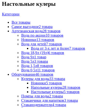
Настольные кулеры
Категории
Все
товары
Самое выгодное
2 товара
Артезианская вода
28 товаров
Вода по акции
10 товаров
Новинки
13 товаров
Вода для детей
7 товаров
Вода от 3-х лет и более
7 товаров
Вода 18,9л (19л)
6 товаров
Вода 9л
1 товар
Вода 5л
3 товара
Вода 1,5л
8 товаров
Вода 0,5л
11 товаров
Оборудование
46 товаров
Кулеры для воды
33 товара
Новинки
5 товаров
Напольные кулеры
28 товаров
Настольные кулеры
5 товаров
Помпы для воды
2 товара
Стаканчики для напитков
3 товара
Стаканодержатели
4 товара