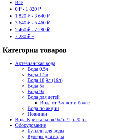
Все
0
₽
-
1 820
₽
1 820
₽
-
3 640
₽
3 640
₽
-
5 460
₽
5 460
₽
-
7 280
₽
7 280
₽
+
Категории товаров
Артезианская вода
Вода 0,5л
Вода 1,5л
Вода 18,9л (19л)
Вода 5л
Вода 9л
Вода для детей
Вода от 3-х лет и более
Вода по акции
Новинки
Вода Кристальная 9л/5л/1,5л/0,5л
Оборудование
Бутыли для воды
Кулеры для воды