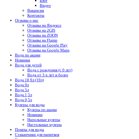
Блог
Видео
Вакансии
Контакты
Отзывы о нас
Отзывы на Яндексе
Отзывы на 2GIS
Отзывы на ZOON
Отзывы на Flamp
Отзывы на Google Play
Отзывы на Google Maps
Вода по акции
Новинки
Вода для детей
Вода с рождения (с 0 лет)
Вода от 3-х лет и более
Вода 18,9л (19л)
Вода 9л
Вода 5л
Вода 1,5л
Вода 0,5л
Кулеры для воды
Кулеры по акции
Новинки
Напольные кулеры
Настольные кулеры
Помпы для воды
Стаканчики для напитков