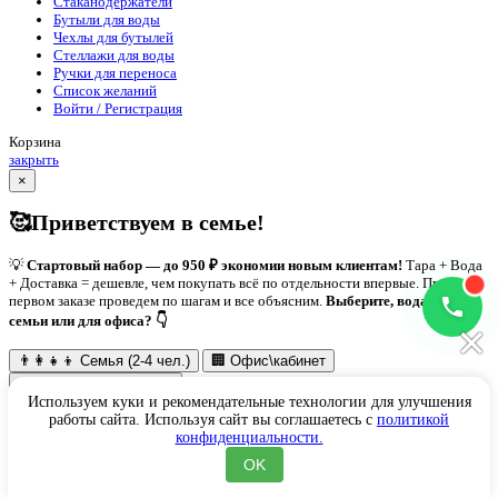
Стаканодержатели
Бутыли для воды
Чехлы для бутылей
Стеллажи для воды
Ручки для переноса
Список желаний
Войти / Регистрация
Корзина
закрыть
×
🥰Приветствуем в семье!
💡
Стартовый набор — до 950 ₽ экономии новым клиентам!
Тара + Вода
+ Доставка = дешевле, чем покупать всё по отдельности впервые. При
первом заказе проведем по шагам и все объясним.
Выберите, вода для
семьи или для офиса? 👇
×
👨‍👩‍👧‍👦 Семья (2-4 чел.)
🏢 Офис\кабинет
🥛 Просто попробовать
Используем куки и рекомендательные технологии для улучшения
💡
Идеальный выбор для семьи 2-4 человек.
Подходит в 73% случаев.
работы сайта. Используя сайт вы соглашаетесь с
политикой
конфиденциальности.
Рекомендуем
OK