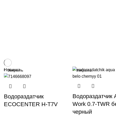
Новинка
Закрыть
Закрыть
Водораздатчик 
Водораздатчик
Work 0.7-TWR б
ECOCENTER H-T7V
черный