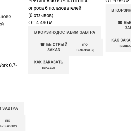
Рейтинг
5.00
из 5 на основе
От:
6 990
₽
опроса
6
пользователей
В КОРЗИ
(
6
отзывов)
снове
От:
4 490
₽
☎ БЫ
ей
ЗА
В КОРЗИНУ
ДОСТАВИМ ЗАВТРА
КАК ЗАКА
☎ БЫСТРЫЙ
(ПО
(ВИДЕО
ЗАКАЗ
ТЕЛЕФОНУ)
КАК ЗАКАЗАТЬ
ork 0.7-
(ВИДЕО)
 ЗАВТРА
(ПО
ТЕЛЕФОНУ)