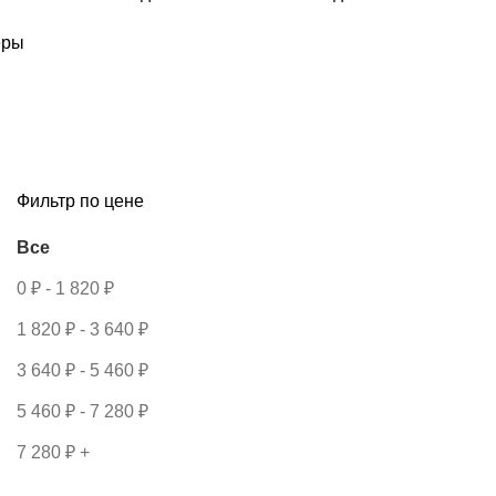
еры
Фильтр по цене
Все
0
₽
-
1 820
₽
1 820
₽
-
3 640
₽
3 640
₽
-
5 460
₽
5 460
₽
-
7 280
₽
7 280
₽
+