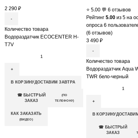
2 290
₽
⭐
5.00
💬
6 отзывов
Рейтинг
5.00
из 5 на о
опроса
6
пользовател
Количество товара
(
6
отзывов)
Водораздатчик ECOCENTER H-
3 490
₽
T7V
Количество товара
Водораздатчик Aqua W
TWR бело-черный
В КОРЗИНУ
ДОСТАВИМ ЗАВТРА
☎ БЫСТРЫЙ
(ПО
ЗАКАЗ
ТЕЛЕФОНУ)
КАК ЗАКАЗАТЬ
В КОРЗИНУ
ДОСТАВИМ
(ВИДЕО)
☎ БЫСТРЫЙ
ЗАКАЗ