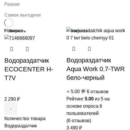
Разное
Самое выгодное
Новинка
Закрыть
Закрыть
Водораздатчик
Водораздатчик
Aqua Work 0.7-TWR
ECOCENTER H-
бело-черный
T7V
⭐
5.00
💬
6 отзывов
Рейтинг
5.00
из 5 на
2 290
₽
основе опроса
6
пользователей
Количество товара
(
6
отзывов)
Водораздатчик
3 490
₽