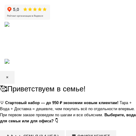
КРИСТАЛЬНАЯ
2002—2026 | ЗАО «Вода Кристальная» —
добыча, производство и доставка артезианской питьевой воды в
Волгограде и Волжском
×
🥰Приветствуем в семье!
💡
Стартовый набор — до 950 ₽ экономии новым клиентам!
Тара +
Вода + Доставка = дешевле, чем покупать всё по отдельности впервые.
При первом заказе проведем по шагам и все объясним.
Выберите, вода
для семьи или для офиса? 👇