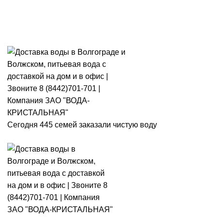
Розыгрыш месячного запаса
«Кристальная IQ». Участвуй 👉
Розыгрыш месячного запаса «Кристальная IQ». Участвуй 👉
Сегодня 445 семей заказали чистую воду