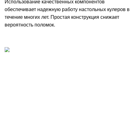
Использование качественных компонентов
обеспечивает надежную работу настольных кулеров в
течение многих лет. Простая конструкция снижает
вероятность поломок.
Добыча, производство и доставка артезианской
питьевой воды в Волгограде
Волгоград, шоссе Авиаторов 121
8 8442 701-701
voda@krist-vlg.ru
Наши отделы