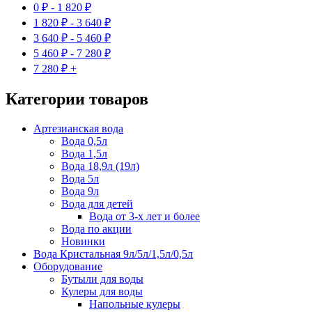
0
₽
-
1 820
₽
1 820
₽
-
3 640
₽
3 640
₽
-
5 460
₽
5 460
₽
-
7 280
₽
7 280
₽
+
Категории товаров
Артезианская вода
Вода 0,5л
Вода 1,5л
Вода 18,9л (19л)
Вода 5л
Вода 9л
Вода для детей
Вода от 3-х лет и более
Вода по акции
Новинки
Вода Кристальная 9л/5л/1,5л/0,5л
Оборудование
Бутыли для воды
Кулеры для воды
Напольные кулеры