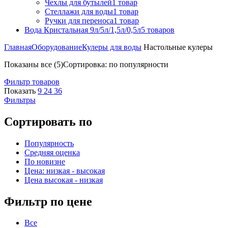
Чехлы для бутылей
1 товар
Стеллажи для воды
1 товар
Ручки для переноса
1 товар
Вода Кристальная 9л/5л/1,5л/0,5л
5 товаров
Главная
Оборудование
Кулеры для воды
Настольные кулеры
Показаны все (5)
Сортировка: по популярности
Фильтр товаров
Показать
9
24
36
Фильтры
Сортировать по
Популярность
Средняя оценка
По новизне
Цена: низкая - высокая
Цена высокая - низкая
Фильтр по цене
Все