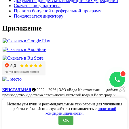
Документы для детских и медицинских учреждений
Скачать карту партнера
Правила бонусной и реферальной программ
Пожаловаться директору
Приложение
×
КРИСТАЛЬНАЯ
2002—2026 | ЗАО «Вода Кристальная» — добыча,
производство и доставка артезианской питьевой воды в Волгограде и
Волжском
Используем куки и рекомендательные технологии для улучшения
работы сайта. Используя сайт вы соглашаетесь с
политикой
конфиденциальности.
Поиск
OK
На главную
Акции