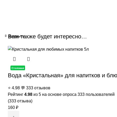
Вам также будет интересно…
Закрыть
Закрыть
Закрыть
Закрыть
Закрыть
Столовая
Вода «Кристальная» для напитков и блю
⭐
4.98
💬
333 отзывов
Рейтинг
4.98
из 5 на основе опроса
333
пользователей
(
333
отзыва)
160
₽