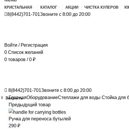
КРИСТАЛЬНАЯ
КАТАЛОГ
АКЦИИ
ЧИСТКА КУЛЕРОВ
Ю
8(8442)701-701
Звоните с 8:00 до 20:00
Войти / Регистрация
0
Список желаний
0
товаров
/
0
₽
8(8442)701-701
Звоните с 8:00 до 20:00
Главная
Оборудование
Стеллажи для воды
Стойка для 
Закрыть
Закрыть
Закрыть
Закрыть
Закрыть
Закрыть
Предыдущий товар
Ручка для переноса бутылей
290
₽