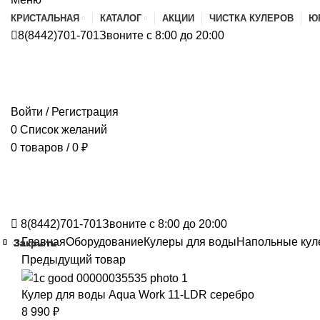
КРИСТАЛЬНАЯ
КАТАЛОГ
АКЦИИ
ЧИСТКА КУЛЕРОВ
Ю
8(8442)701-701
Звоните с 8:00 до 20:00
Войти / Регистрация
0
Список желаний
0
товаров
/
0
₽
8(8442)701-701
Звоните с 8:00 до 20:00
Главная
Оборудование
Кулеры для воды
Напольные кул
Закрыть
Закрыть
Закрыть
Закрыть
Закрыть
Закрыть
Закрыть
Закрыть
Закрыть
Предыдущий товар
Кулер для воды Aqua Work 11-LDR серебро
8 990
₽