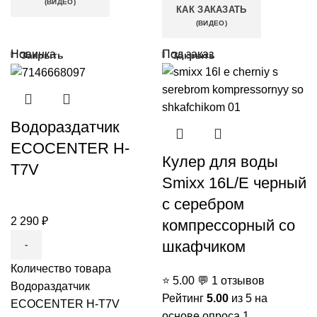
(ВИДЕО)
КАК ЗАКАЗАТЬ
(ВИДЕО)
Новинка
Под заказ
Закрыть
Закрыть
Водораздатчик
ECOCENTER H-
Кулер для воды
T7V
Smixx 16L/E черный
с серебром
2 290
₽
компрессорный со
шкафчиком
Количество товара
⭐
5.00
💬
1 отзывов
Водораздатчик
Рейтинг
5.00
из 5 на
ECOCENTER H-T7V
основе опроса
1