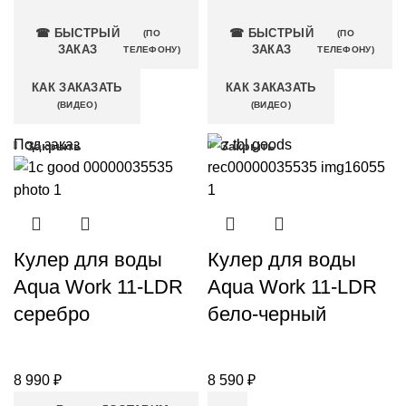
☎ БЫСТРЫЙ
☎ БЫСТРЫЙ
(ПО
(ПО
ЗАКАЗ
ЗАКАЗ
ТЕЛЕФОНУ)
ТЕЛЕФОНУ)
КАК ЗАКАЗАТЬ
КАК ЗАКАЗАТЬ
(ВИДЕО)
(ВИДЕО)
Под заказ
Закрыть
Закрыть
Кулер для воды
Кулер для воды
Aqua Work 11-LDR
Aqua Work 11-LDR
серебро
бело-черный
8 990
₽
8 590
₽