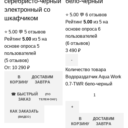
серебристо-черный
бело-черный
электронный со
⭐
5.00
💬
6 отзывов
шкафчиком
Рейтинг
5.00
из 5 на
основе опроса
6
⭐
5.00
💬
5 отзывов
пользователей
Рейтинг
5.00
из 5 на
(
6
отзывов)
основе опроса
5
3 490
₽
пользователей
(
5
отзывов)
От:
10 290
₽
Количество товара
Водораздатчик Aqua Work
В
ДОСТАВИМ
КОРЗИНУ
ЗАВТРА
0.7-TWR бело-черный
☎ БЫСТРЫЙ
(ПО
ЗАКАЗ
ТЕЛЕФОНУ)
КАК ЗАКАЗАТЬ
(ВИДЕО)
В
ДОСТАВИМ
КОРЗИНУ
ЗАВТРА