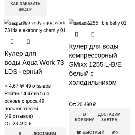
КАК ЗАКАЗАТЬ
(ВИДЕО)
Закрыть
Закрыть
Кулер для воды
Кулер для
компрессорный
воды Aqua Work 73-
SMixx 1255 L-B/E
LDS черный
белый с
холодильником
⭐
4.67
💬
49 отзывов
Рейтинг
4.67
из 5 на
основе опроса
49
От:
20 490
₽
пользователей
В
ДОСТАВИМ
(
49
отзывов)
КОРЗИНУ
ЗАВТРА
От:
23 490
₽
☎ БЫСТРЫЙ
(ПО
В
ДОСТАВИМ