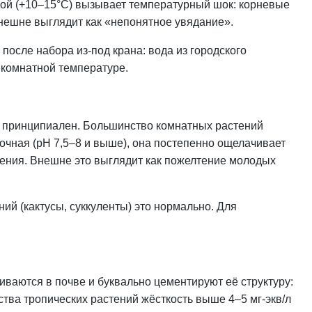
дой (+10–15°C) вызывает температурный шок: корневые
внешне выглядит как «непонятное увядание».
 после набора из-под крана: вода из городского
 комнатной температуре.
он принципиален. Большинство комнатных растений
очная
(pH 7,5–8 и выше), она постепенно ощелачивает
рения. Внешне это выглядит как пожелтение молодых
ий (кактусы, суккуленты) это нормально. Для
иваются в почве и буквально цементируют её структуру:
тва тропических растений жёсткость выше 4–5 мг-экв/л