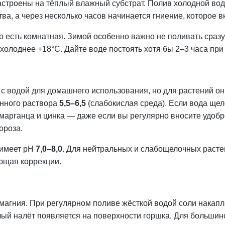
астроены на тёплый влажный субстрат. Полив холодной во
ва, а через несколько часов начинается гниение, которое 
то есть комнатная. Зимой особенно важно не поливать сразу
холоднее +18°C. Дайте воде постоять хотя бы 2–3 часа при
х с водой для домашнего использования, но для растений 
енного раствора
5,5–6,5
(слабокислая среда). Если вода
щел
 марганца и цинка — даже если вы регулярно вносите удоб
ороза.
 имеет pH
7,0–8,0
. Для нейтральных и слабощелочных растен
ющая коррекции.
магния. При регулярном поливе жёсткой водой соли накапл
ый налёт появляется на поверхности горшка. Для большинс