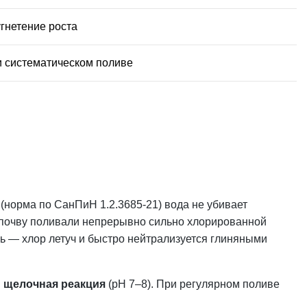
угнетение роста
и систематическом поливе
 (норма по
СанПиН
1.2.3685-21) вода не убивает
 почву поливали непрерывно сильно хлорированной
ь — хлор летуч и быстро нейтрализуется глиняными
и
щелочная реакция
(pH 7–8). При регулярном поливе