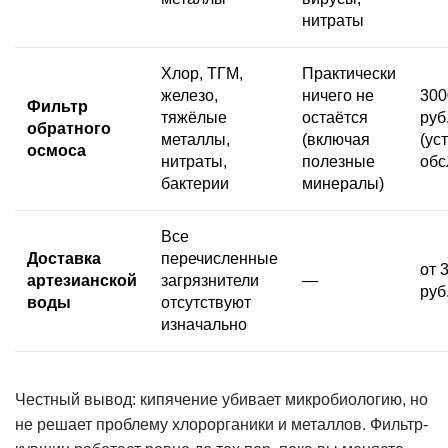
нитраты
Хлор, ТГМ,
Практически
железо,
ничего не
300
Фильтр
тяжёлые
остаётся
руб
обратного
металлы,
(включая
(ус
осмоса
нитраты,
полезные
обс
бактерии
минералы)
Все
Доставка
перечисленные
от 
артезианской
загрязнители
—
руб
воды
отсутствуют
изначально
Честный вывод: кипячение убивает микробиологию, но
не решает проблему хлорорганики и металлов. Фильтр-