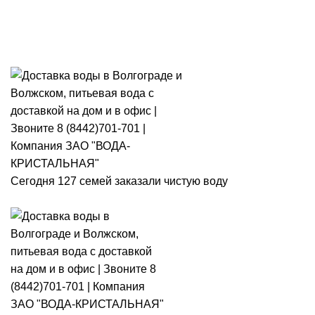
Розыгрыш месячного запаса
«Кристальная IQ». Участвуй 👉
Розыгрыш месячного запаса «Кристальная IQ». Участвуй 👉
Сегодня 127 семей заказали чистую воду