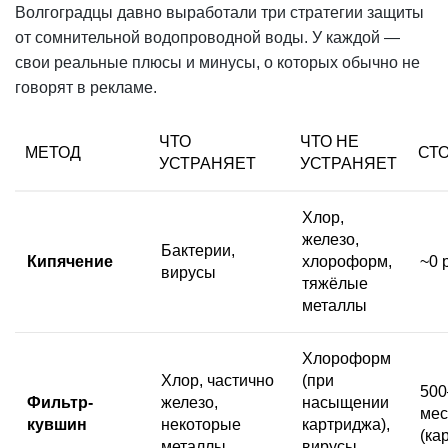
Волгоградцы давно выработали три стратегии защиты
от сомнительной водопроводной воды. У каждой —
свои реальные плюсы и минусы, о которых обычно не
говорят в рекламе.
ЧТО
ЧТО НЕ
МЕТОД
СТ
УСТРАНЯЕТ
УСТРАНЯЕТ
Хлор,
железо,
Бактерии,
Кипячение
хлороформ,
~0 
вирусы
тяжёлые
металлы
Хлороформ
Хлор, частично
(при
500
Фильтр-
железо,
насыщении
мес
кувшин
некоторые
картриджа),
(ка
металлы
вирусы,