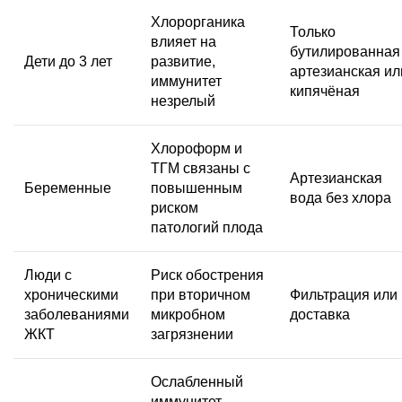
Хлорорганика
Только
влияет на
бутилированная
Дети до 3 лет
развитие,
артезианская ил
иммунитет
кипячёная
незрелый
Хлороформ и
ТГМ связаны с
Артезианская
Беременные
повышенным
вода без хлора
риском
патологий плода
Люди с
Риск обострения
хроническими
при вторичном
Фильтрация или
заболеваниями
микробном
доставка
ЖКТ
загрязнении
Ослабленный
иммунитет,