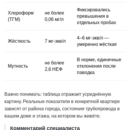
Фиксировались
Хлороформ
не более
превышения в
(ТГМ)
0,06 мг/л
отдельных пробах
4–6 мг-экв/л —
Жёсткость
7 мг-экв/л
умеренно жёсткая
В норме, единичные
не более
Мутность
отклонения после
2,6 НЕФ
паводка
Важно понимать: таблица отражает усреднённую
картину. Реальные показатели в конкретной квартире
зависят от района города, состояния трубопровода в
вашем доме и этажа, на котором вы живёте.
Комментарий специалиста