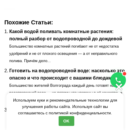
Похожие Статьи:
Какой водой поливать комнатные растения:
полный разбор от водопроводной до дождевой
Большинство комнатных растений погибают не от недостатка
удобрений и не от плохого освещения — а от неправильного
полива. Причём дело...
Готовить на водопроводной воде: насколько это
опасно и что происходит с вашими блюдами
×
Большинство жителей Волгограда каждый день готовят на
водопроводной воде — не потому что уверены в её качестве, а
просто по...
Используем куки и рекомендательные технологии для
улучшения работы сайта. Используя сайт вы
Вода для кофе: почему вкус зависит от
соглашаетесь с
политикой конфиденциальности.
минерализации и как выбрать правильную
OK
Оглавление Toggle Почему вода — главный ингредиент кофе